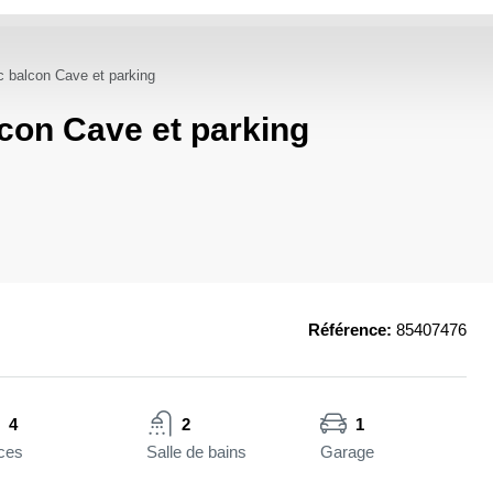
c balcon Cave et parking
lcon Cave et parking
Référence:
85407476
4
2
1
ces
Salle de bains
Garage