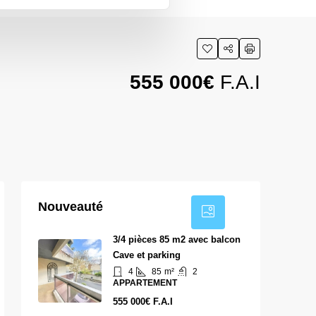
555 000€
F.A.I
18
Nouveauté
3/4 pièces 85 m2 avec balcon
Cave et parking
4
85
m²
2
APPARTEMENT
555 000€ F.A.I