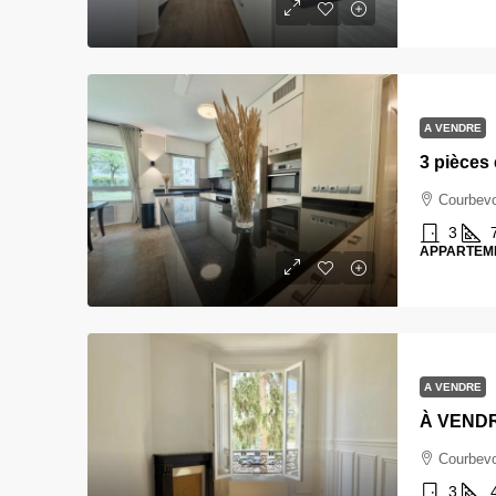
A VENDRE
3 pièces 
Courbevo
3
APPARTEM
A VENDRE
Courbevo
3