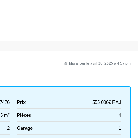
Mis à jour le avril 28, 2025 à 4:57 pm
7476
Prix
555 000€ F.A.I
85 m²
Pièces
4
2
Garage
1