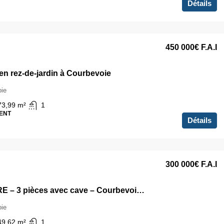
Détails
450 000€
F.A.I
en rez-de-jardin à Courbevoie
ie
73,99
m²
1
ENT
Détails
300 000€
F.A.I
À VENDRE – 3 pièces avec cave – Courbevoie Marceau République
ie
49,62
m²
1