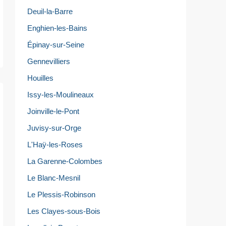
Deuil-la-Barre
Enghien-les-Bains
Épinay-sur-Seine
Gennevilliers
Houilles
Issy-les-Moulineaux
Joinville-le-Pont
Juvisy-sur-Orge
L'Haÿ-les-Roses
La Garenne-Colombes
Le Blanc-Mesnil
Le Plessis-Robinson
Les Clayes-sous-Bois