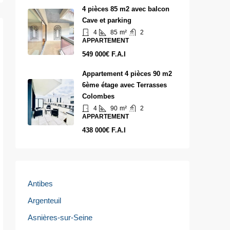
4 pièces 85 m2 avec balcon
Cave et parking
4
85
m²
2
APPARTEMENT
549 000€ F.A.I
Appartement 4 pièces 90 m2
6ème étage avec Terrasses
Colombes
4
90
m²
2
APPARTEMENT
438 000€ F.A.I
Antibes
Argenteuil
Asnières-sur-Seine