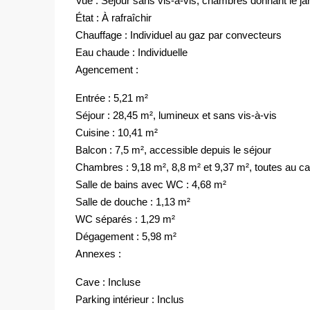
Vue : Séjour sans vis-à-vis, chambres donnant le jard
État : À rafraîchir
Chauffage : Individuel au gaz par convecteurs
Eau chaude : Individuelle
Agencement :
Entrée : 5,21 m²
Séjour : 28,45 m², lumineux et sans vis-à-vis
Cuisine : 10,41 m²
Balcon : 7,5 m², accessible depuis le séjour
Chambres : 9,18 m², 8,8 m² et 9,37 m², toutes au c
Salle de bains avec WC : 4,68 m²
Salle de douche : 1,13 m²
WC séparés : 1,29 m²
Dégagement : 5,98 m²
Annexes :
Cave : Incluse
Parking intérieur : Inclus