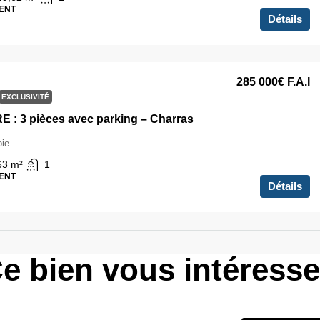
ENT
Détails
285 000€
F.A.I
EXCLUSIVITÉ
 : 3 pièces avec parking – Charras
ie
63
m²
1
ENT
Détails
e bien vous intéress