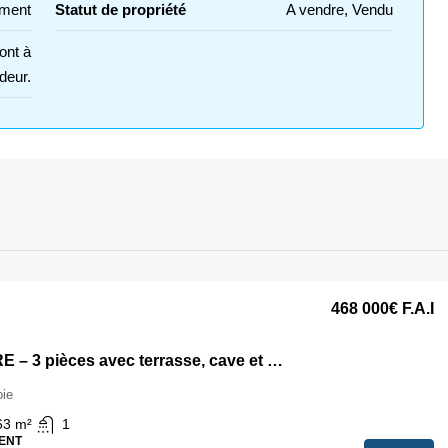
ment
Statut de propriété
A vendre, Vendu
ont à
deur.
468 000€
F.A.I
A VENDRE – 3 pièces avec terrasse, cave et Parking – Faubourg de l’arche
ie
63
m²
1
ENT