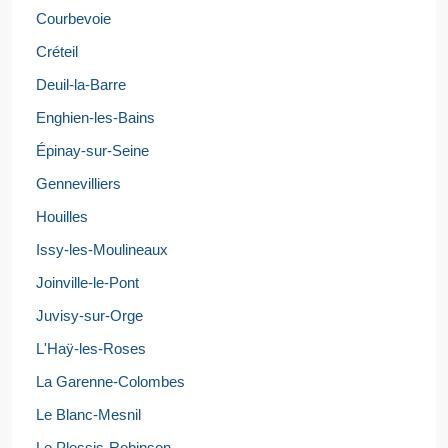
Courbevoie
Créteil
Deuil-la-Barre
Enghien-les-Bains
Épinay-sur-Seine
Gennevilliers
Houilles
Issy-les-Moulineaux
Joinville-le-Pont
Juvisy-sur-Orge
L'Haÿ-les-Roses
La Garenne-Colombes
Le Blanc-Mesnil
Le Plessis-Robinson