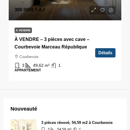
300 000€
F.A.I
A VENDRE
À VENDRE – 3 pièces avec cave –
Courbevoie Marceau République
Détails
Courbevoie
3
49,62
m²
1
APPARTEMENT
Nouveauté
3 pièces rénové, 54,59 m2 à Courbevoie
3
54.59
m²
1