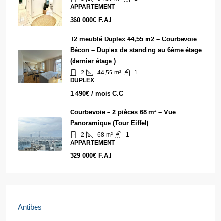
APPARTEMENT
360 000€ F.A.I
T2 meublé Duplex 44,55 m2 – Courbevoie
Bécon – Duplex de standing au 6ème étage
(dernier étage )
2
44,55
m²
1
DUPLEX
1 490€ / mois C.C
Courbevoie – 2 pièces 68 m² – Vue
Panoramique (Tour Eiffel)
2
68
m²
1
APPARTEMENT
329 000€ F.A.I
Antibes