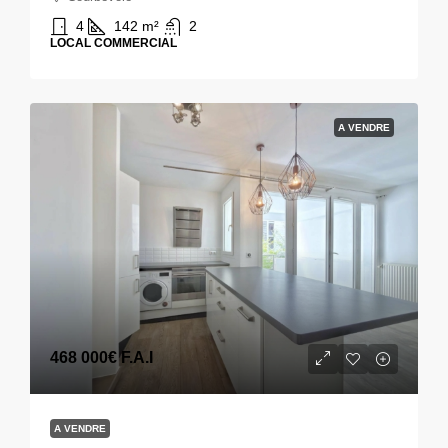
4
142
m²
2
LOCAL COMMERCIAL
A VENDRE
468 000€
F.A.I
A VENDRE