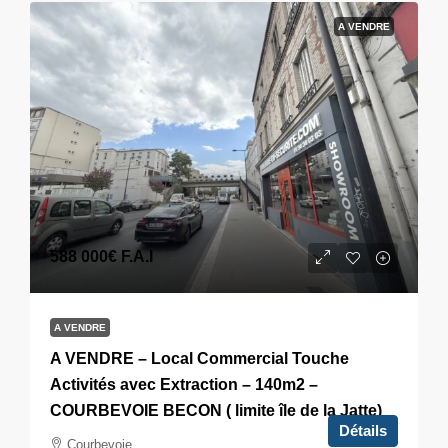
A VENDRE
588 000€
F.A.I
A VENDRE
A VENDRE – Local Commercial Touche
Activités avec Extraction – 140m2 –
COURBEVOIE BECON ( limite île de la Jatte)
Détails
Courbevoie