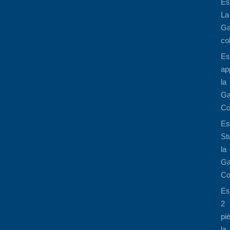
Es
La
Ga
co
Es
ap
la
Ga
Co
Es
St
la
Ga
Co
Es
2
pi
la