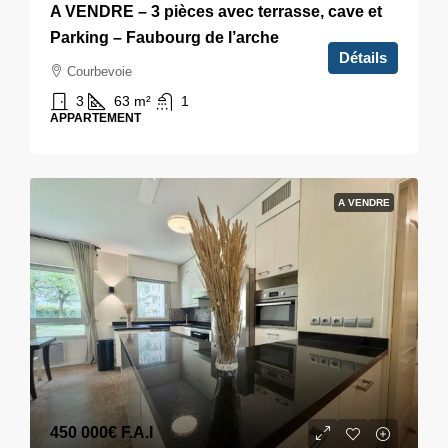
A VENDRE – 3 pièces avec terrasse, cave et
Parking – Faubourg de l’arche
Détails
Courbevoie
3
63
m²
1
APPARTEMENT
A VENDRE
450 000€
F.A.I