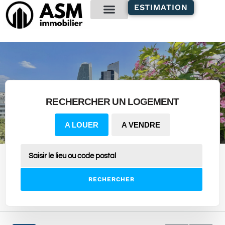
contenu
ESTIMATION
principal
Gestion locative
RECHERCHER UN LOGEMENT
A LOUER
A VENDRE
RECHERCHER
12