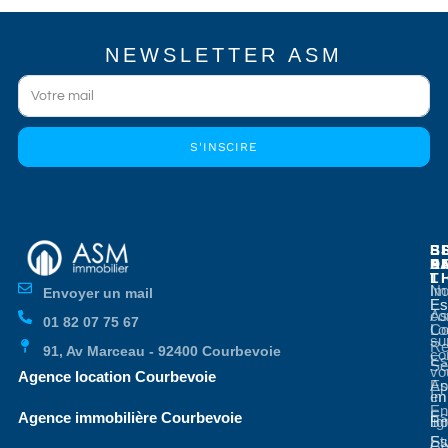
NEWSLETTER ASM
S'INSCIRE
E
E
S
B
E
P
A
D
L
T
No
Im
Envoyer un mail
Es
Es
co
As
01 82 07 75 67
Co
Lo
su
Re
91, Av Marceau - 92400 Courbevoie
co
Es
Se
vo
Agence location Courbevoie
Ap
Es
en
Im
En
Es
Agence immobilière Courbevoie
li
Bo
St
Es
Co