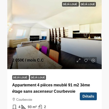
DÉJÀ LOUÉ
DÉJÀ LOUÉ
2 050€
/ mois C.C
DÉJÀ LOUÉ
DÉJÀ LOUÉ
Appartement 4 pièces meublé 91 m2 3ème
étage sans ascenseur Courbevoie
Détails
Courbevoie
4
93
m²
2