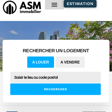
contenu
ESTIMATION
principal
Gestion locative
RECHERCHER UN LOGEMENT
A LOUER
A VENDRE
RECHERCHER
14