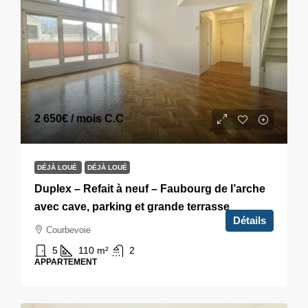
2 650€
/ mois C.C
DÉJÀ LOUÉ
DÉJÀ LOUÉ
Duplex – Refait à neuf – Faubourg de l’arche
avec cave, parking et grande terrasse
Détails
Courbevoie
5
110
m²
2
APPARTEMENT