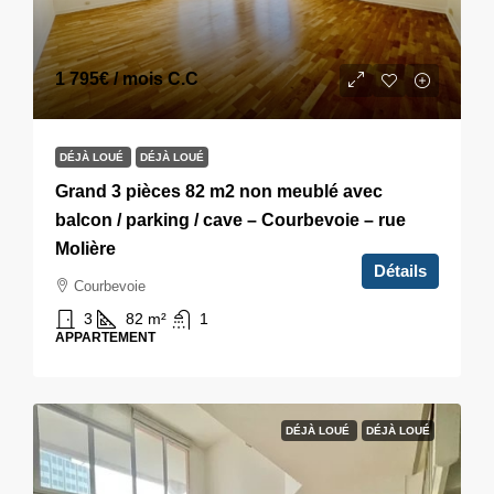
1 795€
/ mois C.C
DÉJÀ LOUÉ
DÉJÀ LOUÉ
Grand 3 pièces 82 m2 non meublé avec
balcon / parking / cave – Courbevoie – rue
Molière
Détails
Courbevoie
3
82
m²
1
APPARTEMENT
DÉJÀ LOUÉ
DÉJÀ LOUÉ