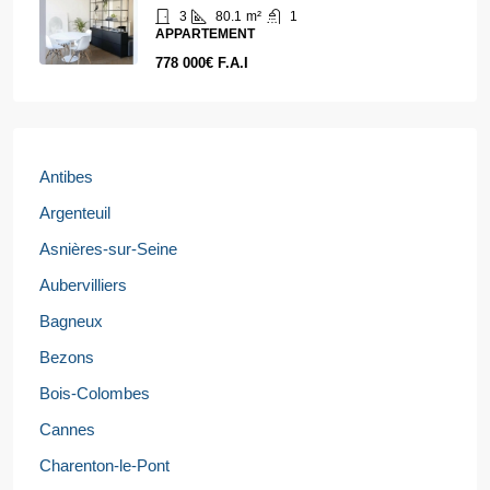
3
80.1
m²
1
APPARTEMENT
778 000€ F.A.I
Antibes
Argenteuil
Asnières-sur-Seine
Aubervilliers
Bagneux
Bezons
Bois-Colombes
Cannes
Charenton-le-Pont