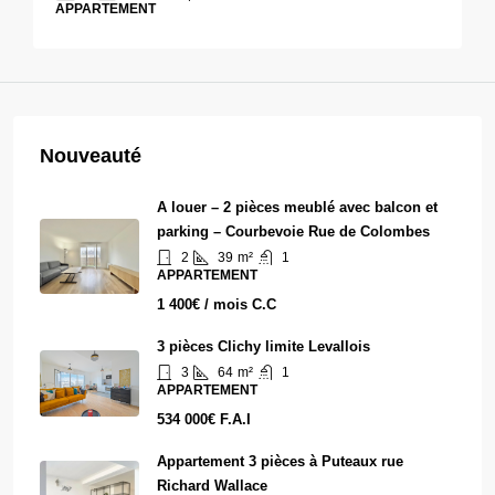
APPARTEMENT
Nouveauté
A louer – 2 pièces meublé avec balcon et
parking – Courbevoie Rue de Colombes
2
39
m²
1
APPARTEMENT
1 400€ / mois C.C
3 pièces Clichy limite Levallois
3
64
m²
1
APPARTEMENT
534 000€ F.A.I
Appartement 3 pièces à Puteaux rue
Richard Wallace