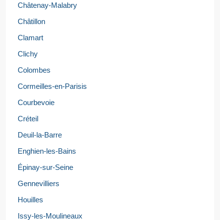
Châtenay-Malabry
Châtillon
Clamart
Clichy
Colombes
Cormeilles-en-Parisis
Courbevoie
Créteil
Deuil-la-Barre
Enghien-les-Bains
Épinay-sur-Seine
Gennevilliers
Houilles
Issy-les-Moulineaux