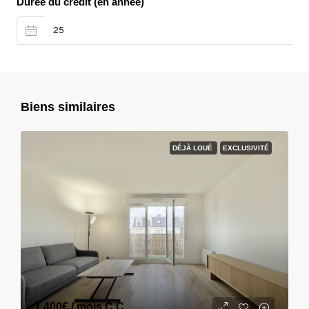
Durée du crédit (en année)
Biens similaires
DÉJÀ LOUÉ
EXCLUSIVITÉ
1 400€
/ mois C.C