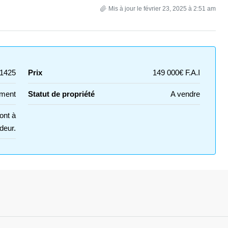
Mis à jour le février 23, 2025 à 2:51 am
1425
Prix
149 000€ F.A.I
ment
Statut de propriété
A vendre
ont à
deur.