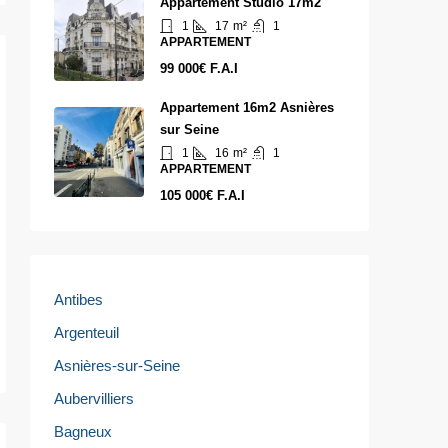
Appartement Studio 17m2
1
17
m²
1
APPARTEMENT
99 000€ F.A.I
Appartement 16m2 Asnières
sur Seine
1
16
m²
1
APPARTEMENT
105 000€ F.A.I
Antibes
Argenteuil
Asnières-sur-Seine
Aubervilliers
Bagneux