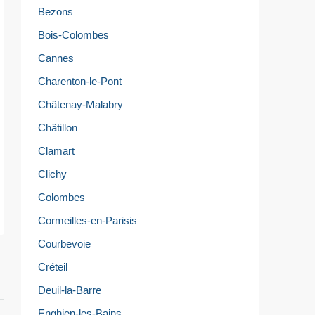
Bezons
Bois-Colombes
Cannes
Charenton-le-Pont
Châtenay-Malabry
Châtillon
Clamart
Clichy
Colombes
Cormeilles-en-Parisis
Courbevoie
Créteil
Deuil-la-Barre
Enghien-les-Bains