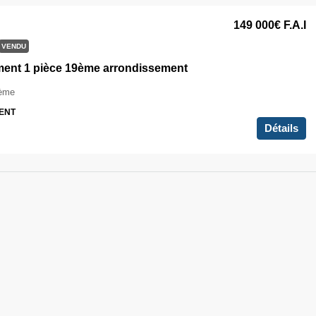
149 000€
F.A.I
VENDU
ent 1 pièce 19ème arrondissement
9ème
ENT
Détails