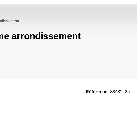
ndissement
me arrondissement
Référence:
83431425