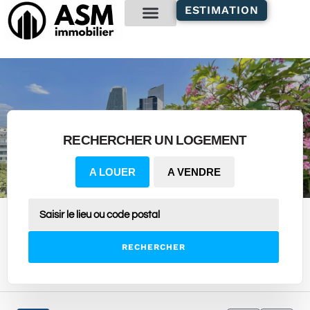
contenu
ESTIMATION
principal
Gestion locative
RECHERCHER UN LOGEMENT
A LOUER
A VENDRE
RECHERCHER
3