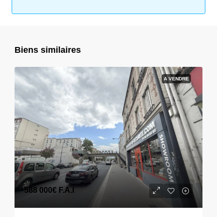
Biens similaires
A VENDRE
588 000€
F.A.I