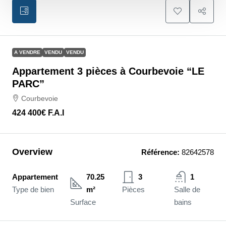
A VENDRE
VENDU
VENDU
Appartement 3 pièces à Courbevoie “LE
PARC”
Courbevoie
424 400€
F.A.I
Overview
Référence:
82642578
Appartement
70.25
3
1
Type de bien
m²
Pièces
Salle de
Surface
bains