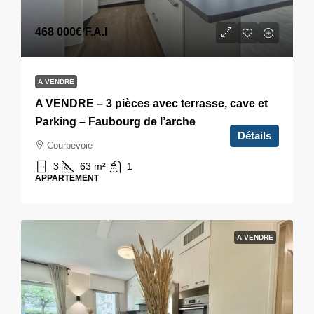
468 000€
F.A.I
A VENDRE
A VENDRE – 3 pièces avec terrasse, cave et
Parking – Faubourg de l’arche
Détails
Courbevoie
3
63
m²
1
APPARTEMENT
A VENDRE