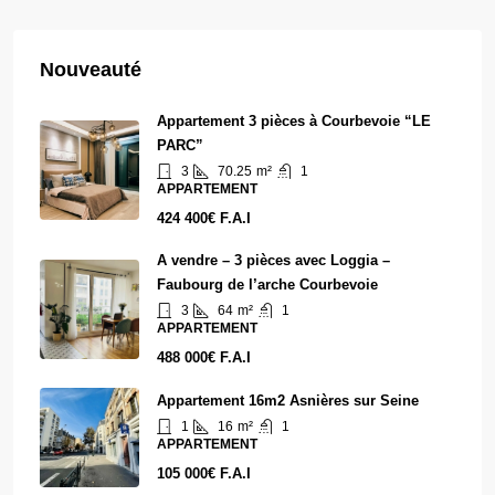
Nouveauté
Appartement 3 pièces à Courbevoie “LE
PARC”
3
70.25
m²
1
APPARTEMENT
424 400€ F.A.I
A vendre – 3 pièces avec Loggia –
Faubourg de l’arche Courbevoie
3
64
m²
1
APPARTEMENT
488 000€ F.A.I
Appartement 16m2 Asnières sur Seine
1
16
m²
1
APPARTEMENT
105 000€ F.A.I