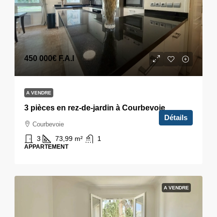
450 000€
F.A.I
A VENDRE
3 pièces en rez-de-jardin à Courbevoie
Détails
Courbevoie
3
73,99
m²
1
APPARTEMENT
A VENDRE