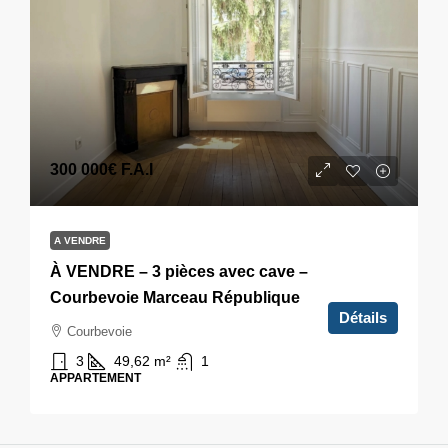
300 000€
F.A.I
A VENDRE
À VENDRE – 3 pièces avec cave –
Courbevoie Marceau République
Détails
Courbevoie
3
49,62
m²
1
APPARTEMENT