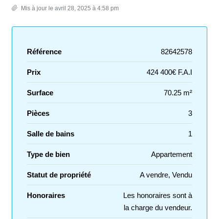
Mis à jour le avril 28, 2025 à 4:58 pm
Référence
82642578
Prix
424 400€ F.A.I
Surface
70.25 m²
Pièces
3
Salle de bains
1
Type de bien
Appartement
Statut de propriété
A vendre, Vendu
Honoraires
Les honoraires sont à
la charge du vendeur.