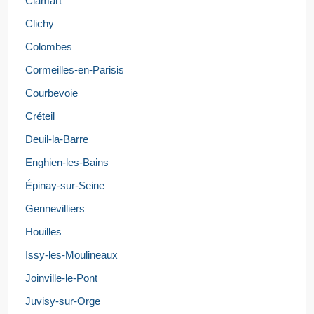
Clamart
Clichy
Colombes
Cormeilles-en-Parisis
Courbevoie
Créteil
Deuil-la-Barre
Enghien-les-Bains
Épinay-sur-Seine
Gennevilliers
Houilles
Issy-les-Moulineaux
Joinville-le-Pont
Juvisy-sur-Orge