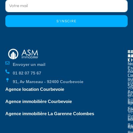
S'INSCIRE
E
E
S
B
E
P
A
D
L
T
No
Im
Envoyer un mail
Es
Es
co
As
01 82 07 75 67
Co
Lo
su
Re
91, Av Marceau - 92400 Courbevoie
co
Es
Se
vo
Agence location Courbevoie
Ap
Es
en
Im
En
Es
Agence immobilière Courbevoie
li
Bo
St
Es
Co
Ve
Agence immobilière La Garenne Colombes
Re
Es
so
Im
3
Es
ap
Cl
pi
Ba