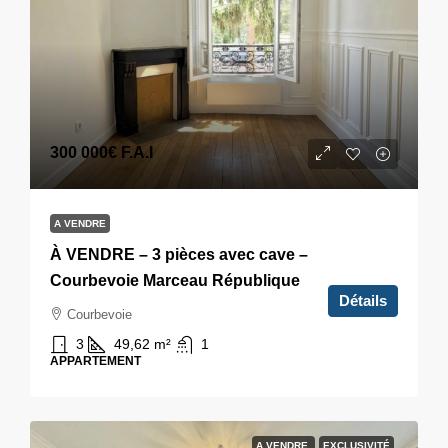
300 000€
F.A.I
A VENDRE
À VENDRE – 3 pièces avec cave –
Courbevoie Marceau République
Détails
Courbevoie
3
49,62
m²
1
APPARTEMENT
A VENDRE
EXCLUSIVITÉ