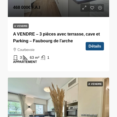
468 000€
F.A.I
A VENDRE
A VENDRE – 3 pièces avec terrasse, cave et
Parking – Faubourg de l’arche
Détails
Courbevoie
3
63
m²
1
APPARTEMENT
A VENDRE