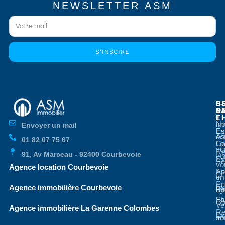
NEWSLETTER ASM
S'INSCIRE
E
E
S
B
E
P
A
D
L
T
No
Im
Envoyer un mail
Es
Es
co
As
01 82 07 75 67
Co
Lo
su
Re
91, Av Marceau - 92400 Courbevoie
co
Es
Se
vo
Agence location Courbevoie
Ap
Es
en
Im
En
Es
Agence immobilière Courbevoie
li
Bo
St
Es
Co
Ve
Agence immobilière La Garenne Colombes
Re
Es
so
Im