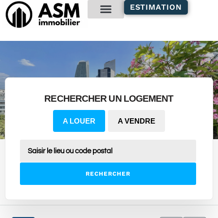
contenu
ESTIMATION
principal
Gestion locative
RECHERCHER UN LOGEMENT
A LOUER
A VENDRE
RECHERCHER
9