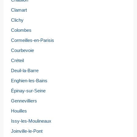
Clamart
Clichy
Colombes
Cormeilles-en-Parisis
Courbevoie
Créteil
Deuil-la-Barre
Enghien-les-Bains
Épinay-sur-Seine
Gennevilliers
Houilles
Issy-les-Moulineaux
Joinville-le-Pont