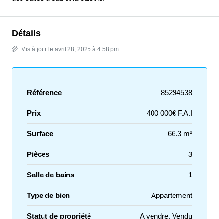
Détails
Mis à jour le avril 28, 2025 à 4:58 pm
Référence
85294538
Prix
400 000€ F.A.I
Surface
66.3 m²
Pièces
3
Salle de bains
1
Type de bien
Appartement
Statut de propriété
A vendre, Vendu