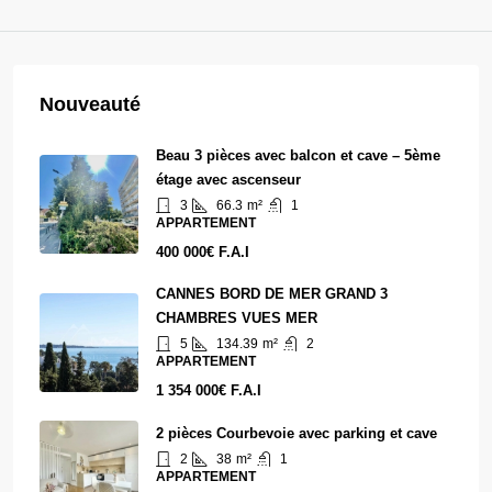
Nouveauté
Beau 3 pièces avec balcon et cave – 5ème
étage avec ascenseur
3
66.3
m²
1
APPARTEMENT
400 000€ F.A.I
CANNES BORD DE MER GRAND 3
CHAMBRES VUES MER
5
134.39
m²
2
APPARTEMENT
1 354 000€ F.A.I
2 pièces Courbevoie avec parking et cave
2
38
m²
1
APPARTEMENT