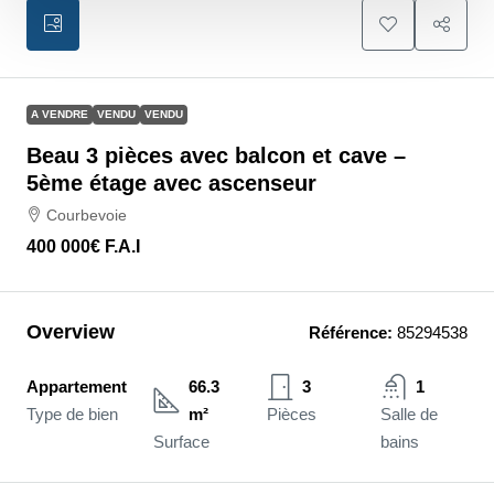
A VENDRE
VENDU
VENDU
Beau 3 pièces avec balcon et cave –
5ème étage avec ascenseur
Courbevoie
400 000€
F.A.I
Overview
Référence:
85294538
Appartement
66.3
3
1
Type de bien
m²
Pièces
Salle de
Surface
bains