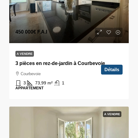
450 000€
F.A.I
A VENDRE
3 pièces en rez-de-jardin à Courbevoie
Détails
Courbevoie
3
73,99
m²
1
APPARTEMENT
A VENDRE