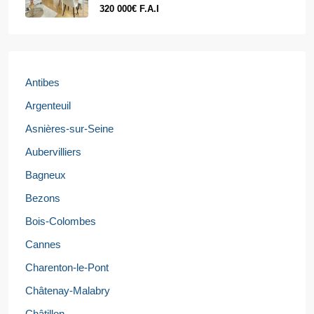
320 000€ F.A.I
Antibes
Argenteuil
Asnières-sur-Seine
Aubervilliers
Bagneux
Bezons
Bois-Colombes
Cannes
Charenton-le-Pont
Châtenay-Malabry
Châtillon