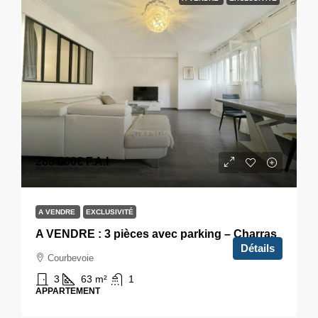
285 000€
F.A.I
A VENDRE
EXCLUSIVITÉ
A VENDRE : 3 pièces avec parking – Charras
Détails
Courbevoie
3
63
m²
1
APPARTEMENT