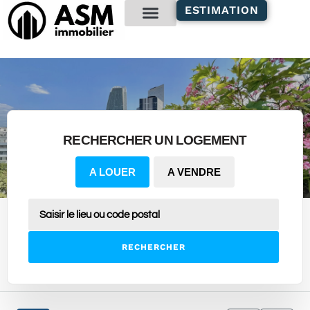
contenu
ESTIMATION
principal
Gestion locative
RECHERCHER UN LOGEMENT
A LOUER
A VENDRE
RECHERCHER
4