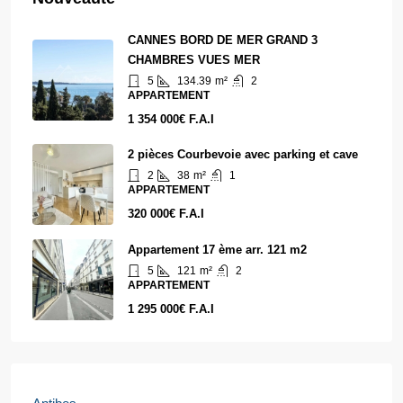
CANNES BORD DE MER GRAND 3
CHAMBRES VUES MER
5
134.39
m²
2
APPARTEMENT
1 354 000€ F.A.I
2 pièces Courbevoie avec parking et cave
2
38
m²
1
APPARTEMENT
320 000€ F.A.I
Appartement 17 ème arr. 121 m2
5
121
m²
2
APPARTEMENT
1 295 000€ F.A.I