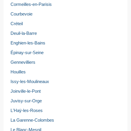
Cormeilles-en-Parisis
Courbevoie
Créteil
Deuil-la-Barre
Enghien-les-Bains
Épinay-sur-Seine
Gennevilliers
Houilles
Issy-les-Moulineaux
Joinville-le-Pont
Juvisy-sur-Orge
L'Haÿ-les-Roses
La Garenne-Colombes
Le Blanc-Mesnil