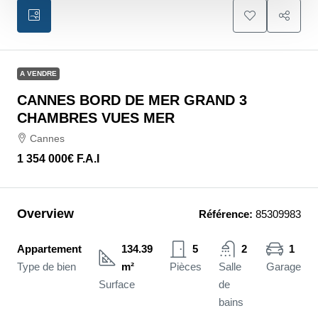
A VENDRE
CANNES BORD DE MER GRAND 3
CHAMBRES VUES MER
Cannes
1 354 000€
F.A.I
Overview
Référence:
85309983
Appartement
134.39
5
2
1
Type de bien
m²
Pièces
Salle
Garage
Surface
de
bains