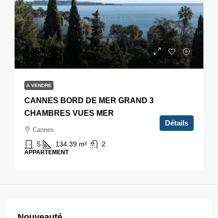
1 354 000€
F.A.I
A VENDRE
CANNES BORD DE MER GRAND 3
CHAMBRES VUES MER
Détails
Cannes
5
134.39
m²
2
APPARTEMENT
Nouveauté