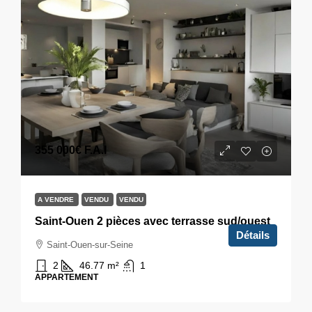
355 000€
F.A.I
A VENDRE
VENDU
VENDU
Saint-Ouen 2 pièces avec terrasse sud/ouest
Détails
Saint-Ouen-sur-Seine
2
46.77
m²
1
APPARTEMENT