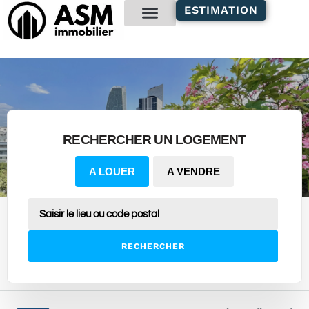
contenu
ESTIMATION
principal
Gestion locative
RECHERCHER UN LOGEMENT
A LOUER
A VENDRE
RECHERCHER
3