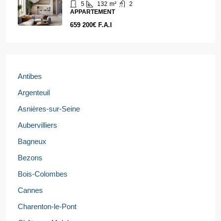
5
132
m²
2
APPARTEMENT
659 200€ F.A.I
Antibes
Argenteuil
Asnières-sur-Seine
Aubervilliers
Bagneux
Bezons
Bois-Colombes
Cannes
Charenton-le-Pont