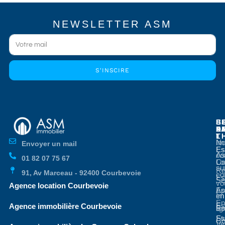
NEWSLETTER ASM
S'INSCIRE
E
E
S
B
E
P
A
D
L
T
No
Im
Envoyer un mail
Es
Es
co
As
01 82 07 75 67
Co
Lo
su
Re
91, Av Marceau - 92400 Courbevoie
co
Es
Se
vo
Agence location Courbevoie
Ap
Es
en
Im
En
Es
Agence immobilière Courbevoie
li
Bo
St
Es
Co
Ve