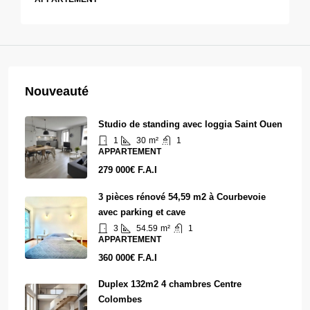
Nouveauté
Studio de standing avec loggia Saint Ouen
1
30
m²
1
APPARTEMENT
279 000€ F.A.I
3 pièces rénové 54,59 m2 à Courbevoie
avec parking et cave
3
54.59
m²
1
APPARTEMENT
360 000€ F.A.I
Duplex 132m2 4 chambres Centre
Colombes