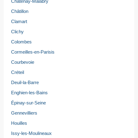
Châtenay-Malabry
Châtillon
Clamart
Clichy
Colombes
Cormeilles-en-Parisis
Courbevoie
Créteil
Deuil-la-Barre
Enghien-les-Bains
Épinay-sur-Seine
Gennevilliers
Houilles
Issy-les-Moulineaux