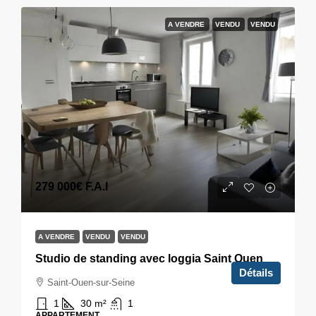
A VENDRE
VENDU
VENDU
279 000€
F.A.I
A VENDRE
VENDU
VENDU
Studio de standing avec loggia Saint Ouen
Détails
Saint-Ouen-sur-Seine
1
30
m²
1
APPARTEMENT