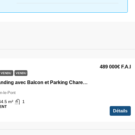
489 000€
F.A.I
VENDU
VENDU
T2 de Standing avec Balcon et Parking Charenton-Le-Pont
n-le-Pont
44.5
m²
1
ENT
Détails