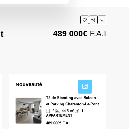
t
489 000€
F.A.I
4
Nouveauté
T2 de Standing avec Balcon
et Parking Charenton-Le-Pont
2
44.5
m²
1
APPARTEMENT
489 000€ F.A.I