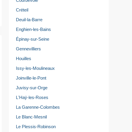
Courbevoie
Créteil
Deuil-la-Barre
Enghien-les-Bains
Épinay-sur-Seine
Gennevilliers
Houilles
Issy-les-Moulineaux
Joinville-le-Pont
Juvisy-sur-Orge
L'Haÿ-les-Roses
La Garenne-Colombes
Le Blanc-Mesnil
Le Plessis-Robinson