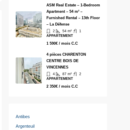
ASM Real Estate – 1-Bedroom
Apartment – 54 m² –
Furnished Rental – 13th Floor
– La Défense
2
54
m²
1
APPARTEMENT
1 590€ / mois C.C
4 pièces CHARENTON
CENTRE BOIS DE
VINCENNES
4
87
m²
2
APPARTEMENT
2 350€ / mois C.C
Antibes
Argenteuil