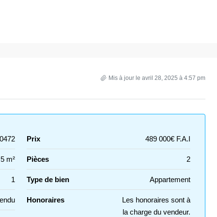
Mis à jour le avril 28, 2025 à 4:57 pm
0472
Prix
489 000€ F.A.I
.5 m²
Pièces
2
1
Type de bien
Appartement
Vendu
Honoraires
Les honoraires sont à
la charge du vendeur.