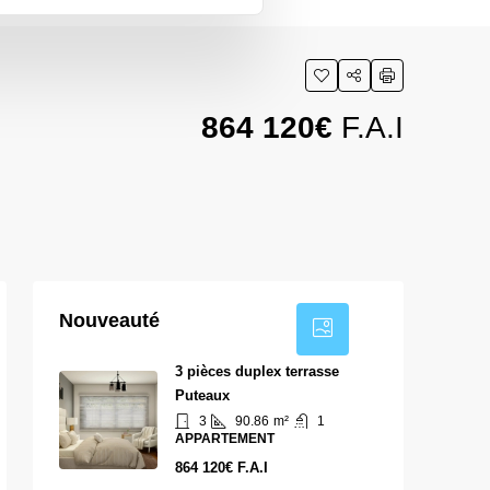
864 120€
F.A.I
4
Nouveauté
3 pièces duplex terrasse
Puteaux
3
90.86
m²
1
APPARTEMENT
864 120€ F.A.I