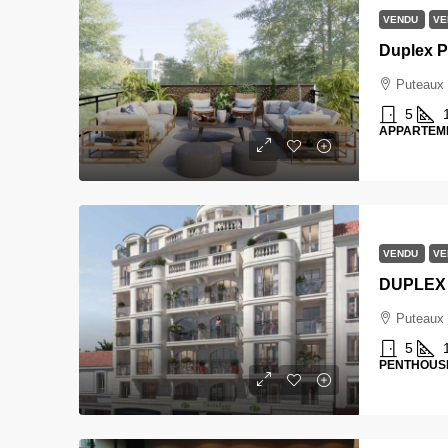
VENDU
VE
Duplex P
Puteaux
5
APPARTEM
VENDU
VE
Puteaux
5
PENTHOUS