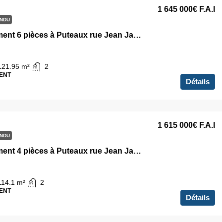
1 645 000€
F.A.I
NDU
Appartement 6 pièces à Puteaux rue Jean Jaurès
121.95
m²
2
ENT
Détails
1 615 000€
F.A.I
NDU
Appartement 4 pièces à Puteaux rue Jean Jaurès
114.1
m²
2
ENT
Détails