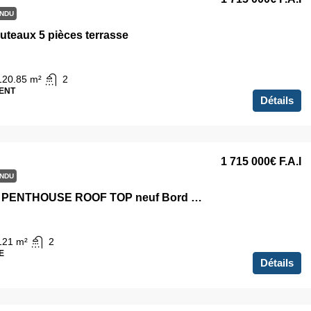
NDU
uteaux 5 pièces terrasse
120.85
m²
2
ENT
Détails
1 715 000€
F.A.I
NDU
DUPLEX PENTHOUSE ROOF TOP neuf Bord de seine PUTEAUX NEUILLY
121
m²
2
E
Détails