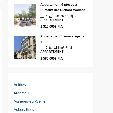
Appartement 4 pièces à
Puteaux rue Richard Wallace
4
106.25
m²
2
APPARTEMENT
1 310 000€ F.A.I
Appartement 5 ème étage 17
e
5
118
m²
2
APPARTEMENT
1 580 000€ F.A.I
Antibes
Argenteuil
Asnières-sur-Seine
Aubervilliers