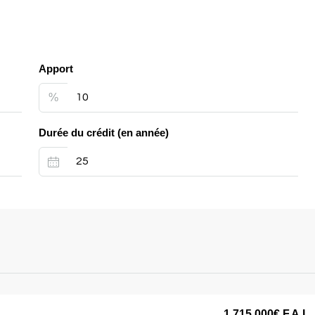
Apport
%
Durée du crédit (en année)
1 715 000€
F.A.I