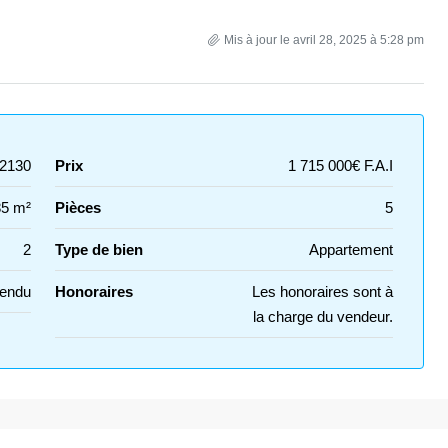
Mis à jour le avril 28, 2025 à 5:28 pm
2130
Prix
1 715 000€ F.A.I
85 m²
Pièces
5
2
Type de bien
Appartement
endu
Honoraires
Les honoraires sont à
la charge du vendeur.