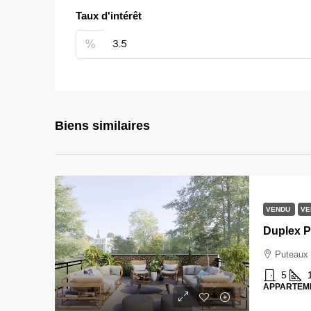
Taux d'intérêt
%
Biens similaires
VENDU
VE
Duplex P
Puteaux
5
APPARTEM