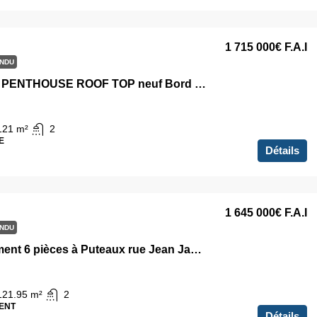
1 715 000€
F.A.I
NDU
DUPLEX PENTHOUSE ROOF TOP neuf Bord de seine PUTEAUX NEUILLY
121
m²
2
E
Détails
1 645 000€
F.A.I
NDU
Appartement 6 pièces à Puteaux rue Jean Jaurès
121.95
m²
2
ENT
Détails