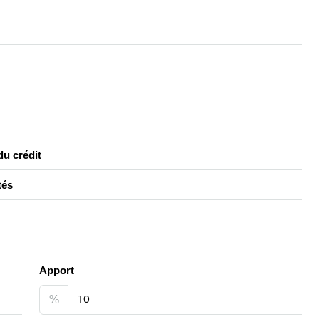
u crédit
tés
Apport
%