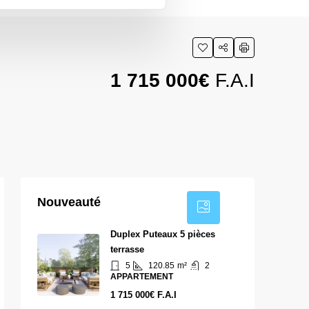
1 715 000€
F.A.I
3
Nouveauté
Duplex Puteaux 5 pièces
terrasse
5
120.85
m²
2
APPARTEMENT
1 715 000€ F.A.I