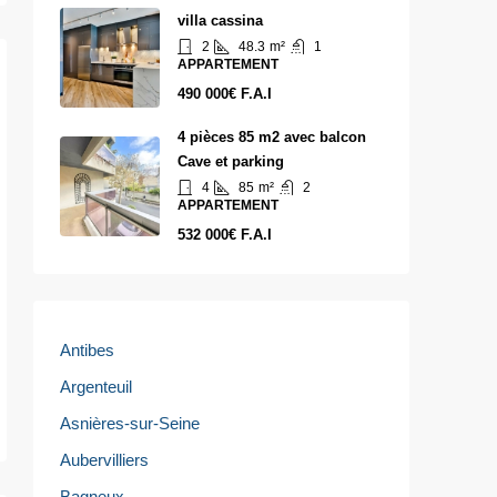
villa cassina
2
48.3
m²
1
APPARTEMENT
490 000€ F.A.I
4 pièces 85 m2 avec balcon
Cave et parking
4
85
m²
2
APPARTEMENT
532 000€ F.A.I
Antibes
Argenteuil
Asnières-sur-Seine
Aubervilliers
Bagneux