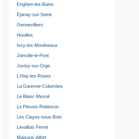
Enghien-les-Bains
Épinay-sur-Seine
Gennevilliers
Houilles
Issy-les-Moulineaux
Joinville-le-Pont
Juvisy-sur-Orge
L'Haÿ-les-Roses
La Garenne-Colombes
Le Blanc-Mesnil
Le Plessis-Robinson
Les Clayes-sous-Bois
Levallois Perret
Maisons-Alfort