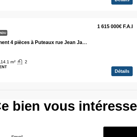
1 615 000€
F.A.I
NDU
Appartement 4 pièces à Puteaux rue Jean Jaurès
114.1
m²
2
ENT
Détails
e bien vous intéress