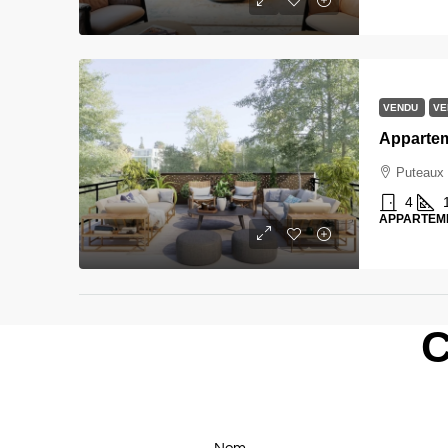
VENDU
VE
Puteaux
4
APPARTEM
C