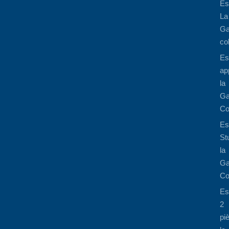
Es
La
Ga
co
Es
ap
la
Ga
Co
Es
St
la
Ga
Co
Es
2
pi