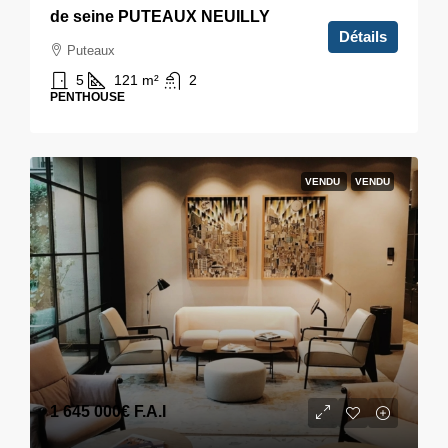
de seine PUTEAUX NEUILLY
Détails
Puteaux
5
121
m²
2
PENTHOUSE
VENDU
VENDU
1 645 000€
F.A.I