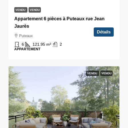
VENDU
VENDU
Appartement 6 pièces à Puteaux rue Jean
Jaurès
Détails
Puteaux
6
121.95
m²
2
APPARTEMENT
VENDU
VENDU