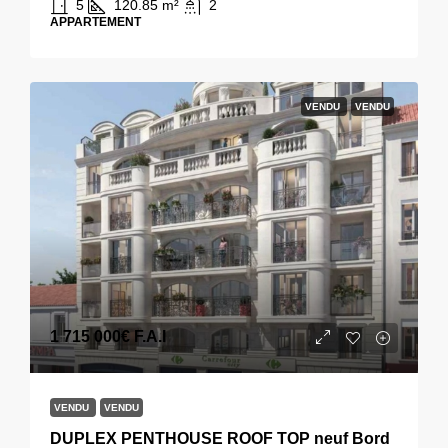
5
120.85
m²
2
APPARTEMENT
VENDU
VENDU
1 715 000€
F.A.I
VENDU
VENDU
DUPLEX PENTHOUSE ROOF TOP neuf Bord