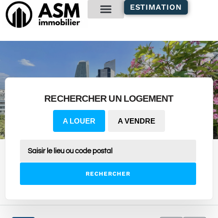
contenu
ESTIMATION
principal
Gestion locative
RECHERCHER UN LOGEMENT
A LOUER
A VENDRE
RECHERCHER
3