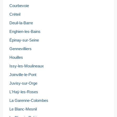
Courbevoie
Créteil
Deuil-la-Barre
Enghien-les-Bains
Épinay-sur-Seine
Gennevilliers
Houilles
Issy-les-Moulineaux
Joinville-le-Pont
Juvisy-sur-Orge
L'Haÿ-les-Roses
La Garenne-Colombes
Le Blanc-Mesnil