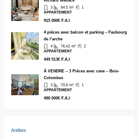
Richard Wallace
3
84.5
m²
1
APPARTEMENT
915 000€ F.A.I
4 pièces avec balcon et parking – Faubourg
de l’arche
4
76,42
m²
2
APPARTEMENT
449 513€ F.A.I
À VENDRE – 3 Pièces avec cave – Bois-
Colombes
3
70,6
m²
1
APPARTEMENT
490 000€ F.A.I
Antibes