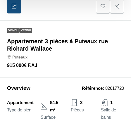
VENDU
VENDU
Appartement 3 pièces à Puteaux rue
Richard Wallace
Puteaux
915 000€
F.A.I
Overview
Référence:
82617729
Appartement
84.5
3
1
Type de bien
m²
Pièces
Salle de
Surface
bains