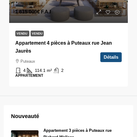
1 615 000€
F.A.I
VENDU
VENDU
Appartement 4 pièces à Puteaux rue Jean
Jaurès
Détails
Puteaux
4
114.1
m²
2
APPARTEMENT
Nouveauté
Appartement 3 pièces à Puteaux rue