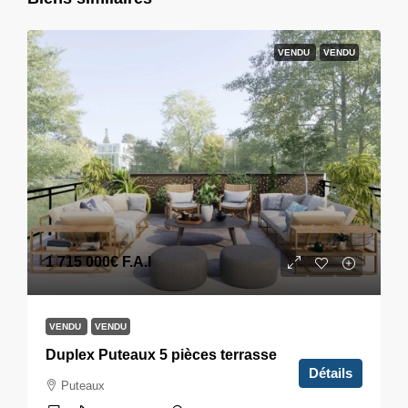
VENDU
VENDU
1 715 000€
F.A.I
VENDU
VENDU
Duplex Puteaux 5 pièces terrasse
Détails
Puteaux