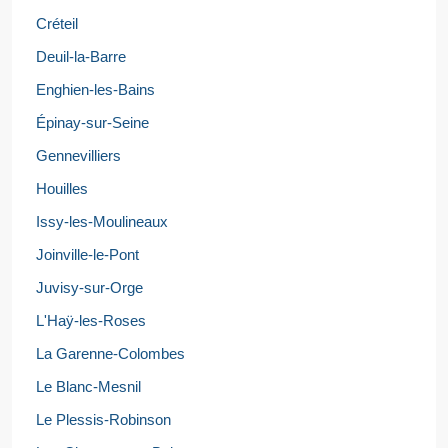
Créteil
Deuil-la-Barre
Enghien-les-Bains
Épinay-sur-Seine
Gennevilliers
Houilles
Issy-les-Moulineaux
Joinville-le-Pont
Juvisy-sur-Orge
L'Haÿ-les-Roses
La Garenne-Colombes
Le Blanc-Mesnil
Le Plessis-Robinson