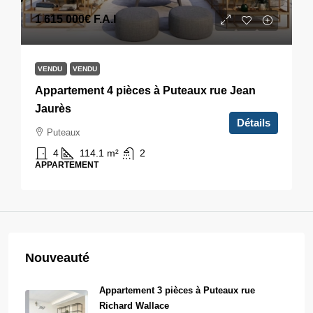
1 615 000€
F.A.I
VENDU
VENDU
Appartement 4 pièces à Puteaux rue Jean
Jaurès
Détails
Puteaux
4
114.1
m²
2
APPARTEMENT
Nouveauté
Appartement 3 pièces à Puteaux rue
Richard Wallace