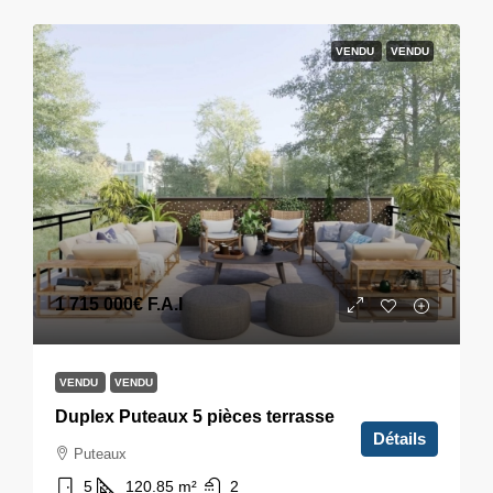
VENDU
VENDU
1 715 000€
F.A.I
VENDU
VENDU
Duplex Puteaux 5 pièces terrasse
Détails
Puteaux
5
120.85
m²
2