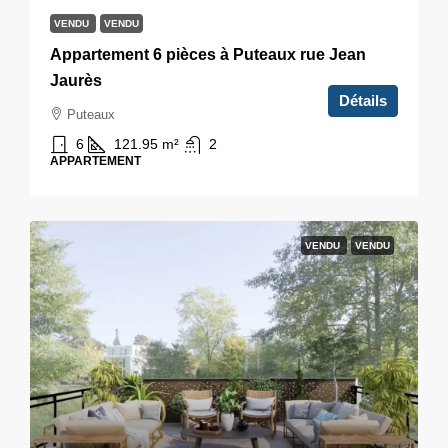
VENDU
VENDU
Appartement 6 pièces à Puteaux rue Jean
Jaurès
Détails
Puteaux
6
121.95
m²
2
APPARTEMENT
VENDU
VENDU