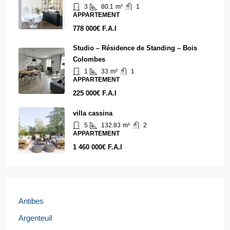
3
80.1
m²
1
APPARTEMENT
778 000€ F.A.I
Studio – Résidence de Standing – Bois
Colombes
1
33
m²
1
APPARTEMENT
225 000€ F.A.I
villa cassina
5
132.83
m²
2
APPARTEMENT
1 460 000€ F.A.I
Antibes
Argenteuil