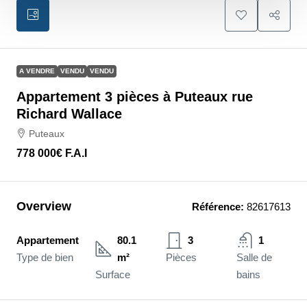
A VENDRE
VENDU
VENDU
Appartement 3 pièces à Puteaux rue
Richard Wallace
Puteaux
778 000€
F.A.I
Overview
Référence:
82617613
Appartement
80.1
3
1
Type de bien
m²
Pièces
Salle de
Surface
bains