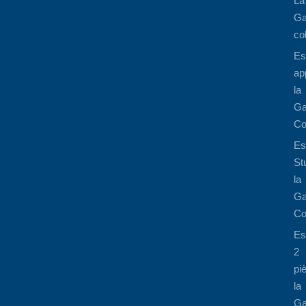
La
Ga
co
Es
ap
la
Ga
Co
Es
St
la
Ga
Co
Es
2
pi
la
Ga