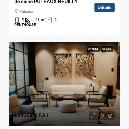
de seine PUTEAUX NEUILLY
Détails
Puteaux
5
121
m²
2
PENTHOUSE
VENDU
VENDU
1 645 000€
F.A.I