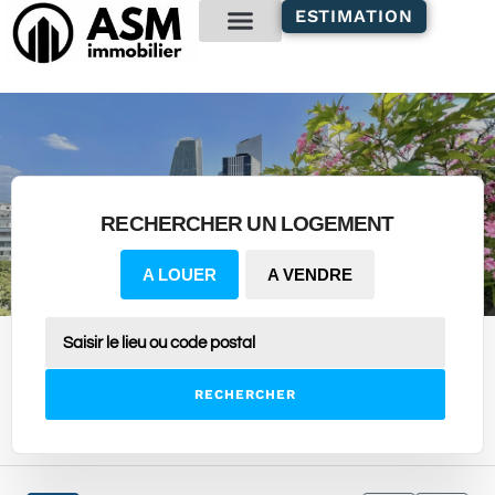
contenu
ESTIMATION
principal
Gestion locative
RECHERCHER UN LOGEMENT
A LOUER
A VENDRE
RECHERCHER
3