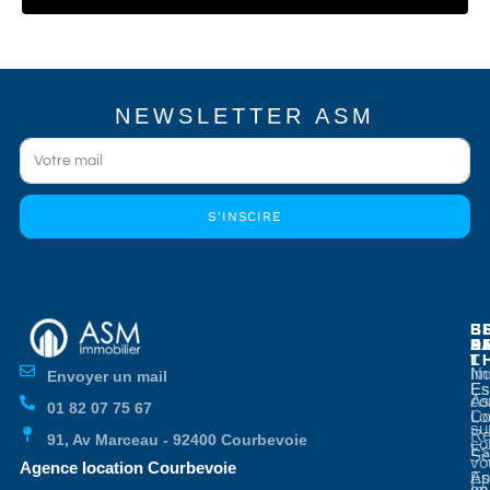
NEWSLETTER ASM
S'INSCIRE
E
E
S
B
E
P
A
D
L
T
No
Im
Envoyer un mail
Es
Es
co
As
01 82 07 75 67
Co
Lo
su
Re
91, Av Marceau - 92400 Courbevoie
co
Es
Se
vo
Agence location Courbevoie
Ap
Es
en
Im