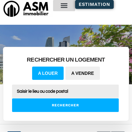
contenu
ESTIMATION
principal
Gestion locative
RECHERCHER UN LOGEMENT
A LOUER
A VENDRE
RECHERCHER
2