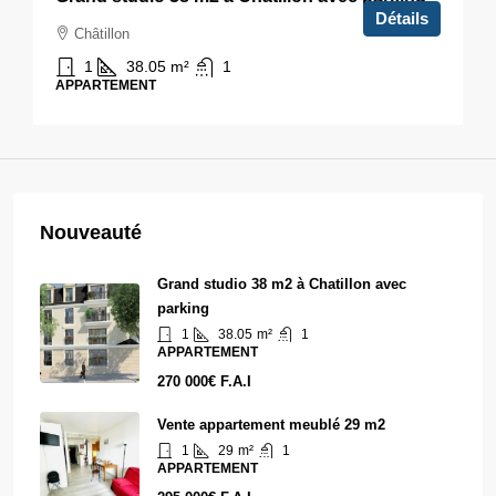
Détails
Châtillon
1
38.05
m²
1
APPARTEMENT
Nouveauté
Grand studio 38 m2 à Chatillon avec
parking
1
38.05
m²
1
APPARTEMENT
270 000€ F.A.I
Vente appartement meublé 29 m2
1
29
m²
1
APPARTEMENT