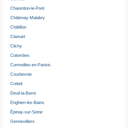
Charenton-le-Pont
Châtenay-Malabry
Châtillon
Clamart
Clichy
Colombes
Cormeilles-en-Parisis
Courbevoie
Créteil
Deuil-la-Barre
Enghien-les-Bains
Épinay-sur-Seine
Gennevilliers