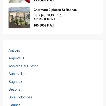
295 000€ F.A.I
Charmant 2 pièces St Raphael
2
38,19
m²
1
APPARTEMENT
160 800€ F.A.I
Antibes
Argenteuil
Asnières-sur-Seine
Aubervilliers
Bagneux
Bezons
Bois-Colombes
Cannes