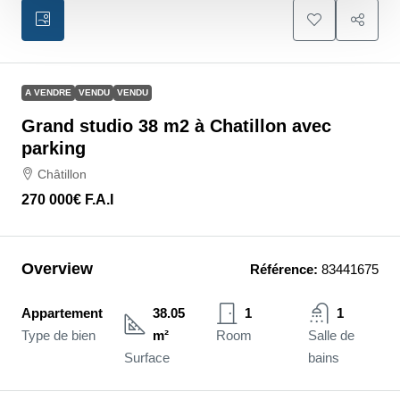
A VENDRE
VENDU
VENDU
Grand studio 38 m2 à Chatillon avec
parking
Châtillon
270 000€
F.A.I
Overview
Référence:
83441675
Appartement
38.05
1
1
Type de bien
m²
Room
Salle de
Surface
bains