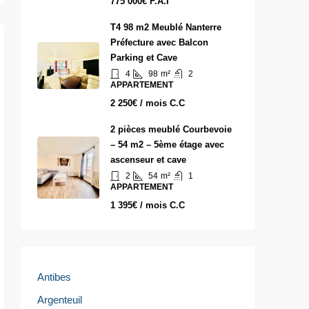
775 000€ F.A.I
T4 98 m2 Meublé Nanterre
Préfecture avec Balcon
Parking et Cave
4
98
m²
2
APPARTEMENT
2 250€ / mois C.C
2 pièces meublé Courbevoie
– 54 m2 – 5ème étage avec
ascenseur et cave
2
54
m²
1
APPARTEMENT
1 395€ / mois C.C
Antibes
Argenteuil