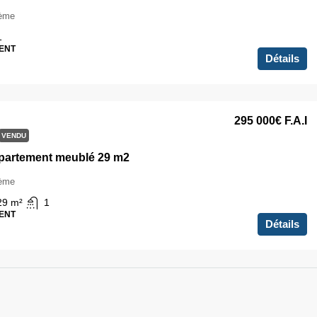
6ème
1
ENT
Détails
295 000€
F.A.I
VENDU
partement meublé 29 m2
6ème
29
m²
1
ENT
Détails