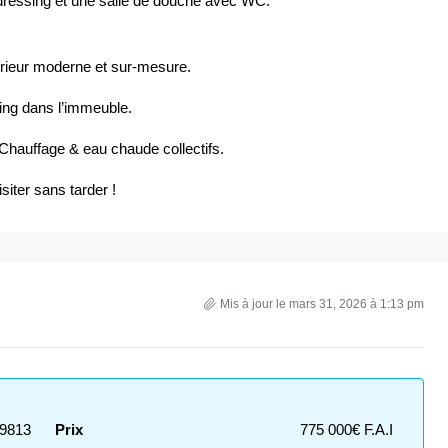
dressing et une salle de douche avec WC.
térieur moderne et sur-mesure.
king dans l’immeuble.
. Chauffage & eau chaude collectifs.
iter sans tarder !
Mis à jour le mars 31, 2026 à 1:13 pm
9813
Prix
775 000€ F.A.I