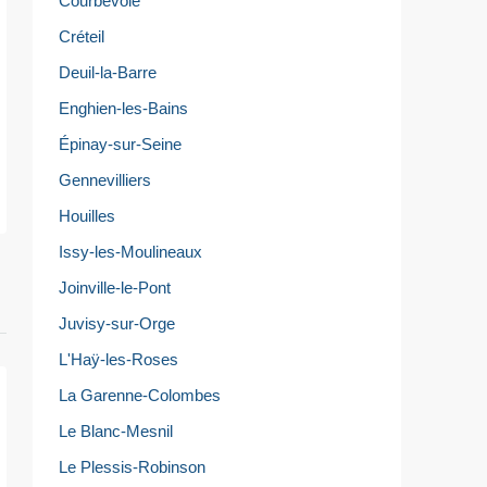
Courbevoie
Créteil
Deuil-la-Barre
Enghien-les-Bains
Épinay-sur-Seine
Gennevilliers
Houilles
Issy-les-Moulineaux
Joinville-le-Pont
Juvisy-sur-Orge
L'Haÿ-les-Roses
La Garenne-Colombes
Le Blanc-Mesnil
Le Plessis-Robinson