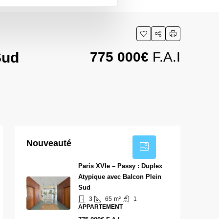
Sud
775 000€
F.A.I
10
Nouveauté
Paris XVIe – Passy : Duplex
Atypique avec Balcon Plein
Sud
3
65
m²
1
APPARTEMENT