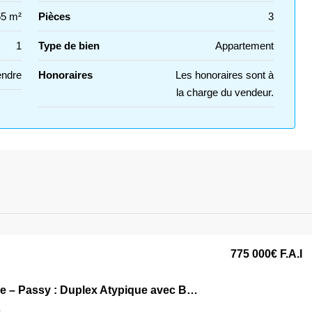
65 m²
Pièces
3
1
Type de bien
Appartement
endre
Honoraires
Les honoraires sont à
la charge du vendeur.
775 000€
F.A.I
Paris XVIe – Passy : Duplex Atypique avec Balcon Plein Sud