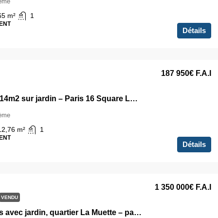
6ème
65
m²
1
ENT
Détails
187 950€
F.A.I
Studette 14m2 sur jardin – Paris 16 Square Lamartine
6ème
12,76
m²
1
ENT
Détails
1 350 000€
F.A.I
VENDU
3/4 pièces avec jardin, quartier La Muette – paris 16