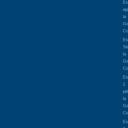
Es
ap
la
Ga
Co
Es
St
la
Ga
Co
Es
2
pi
la
Ga
Co
Es