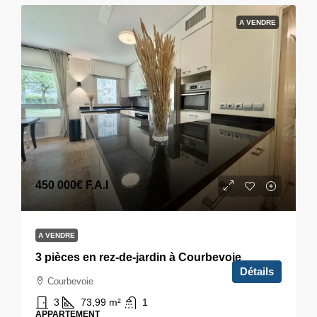
A VENDRE
450 000€
F.A.I
A VENDRE
3 pièces en rez-de-jardin à Courbevoie
Détails
Courbevoie
3
73,99
m²
1
APPARTEMENT