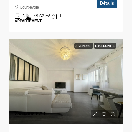
Détails
Courbevoie
3
49,62
m²
1
APPARTEMENT
A VENDRE
EXCLUSIVITÉ
285 000€
F.A.I