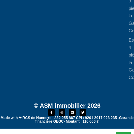
3
pi
la
Ga
Co
Es
4
pi
la
Ga
Co
© ASM immobilier 2026
Made with ❤ RCS de Nanterre : 832 055 867 CPI : 9201 2017 023 235 -Garantie
financière GEGC- Montant : 110 000 €