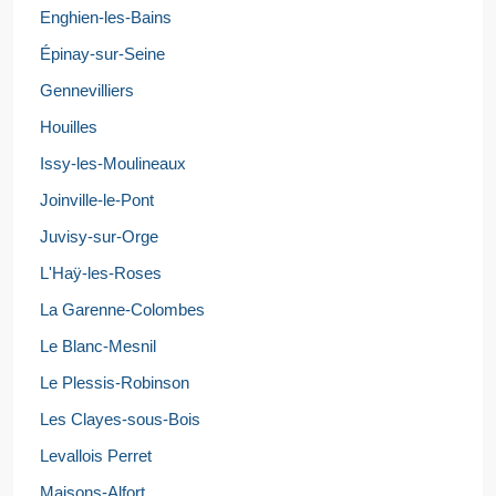
Enghien-les-Bains
Épinay-sur-Seine
Gennevilliers
Houilles
Issy-les-Moulineaux
Joinville-le-Pont
Juvisy-sur-Orge
L'Haÿ-les-Roses
La Garenne-Colombes
Le Blanc-Mesnil
Le Plessis-Robinson
Les Clayes-sous-Bois
Levallois Perret
Maisons-Alfort