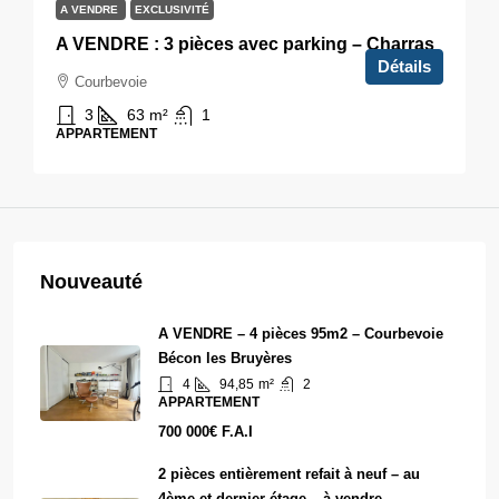
A VENDRE
EXCLUSIVITÉ
A VENDRE : 3 pièces avec parking – Charras
Détails
Courbevoie
3
63
m²
1
APPARTEMENT
Nouveauté
A VENDRE – 4 pièces 95m2 – Courbevoie
Bécon les Bruyères
4
94,85
m²
2
APPARTEMENT
700 000€ F.A.I
2 pièces entièrement refait à neuf – au
4ème et dernier étage – à vendre