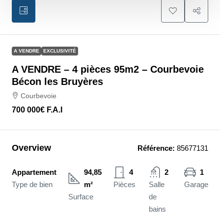
A VENDRE
EXCLUSIVITÉ
A VENDRE – 4 pièces 95m2 – Courbevoie
Bécon les Bruyères
Courbevoie
700 000€
F.A.I
Overview
Référence:
85677131
Appartement
94,85
4
2
1
Type de bien
m²
Pièces
Salle
Garage
Surface
de
bains