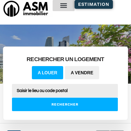
contenu
ESTIMATION
principal
Gestion locative
RECHERCHER UN LOGEMENT
A LOUER
A VENDRE
RECHERCHER
10