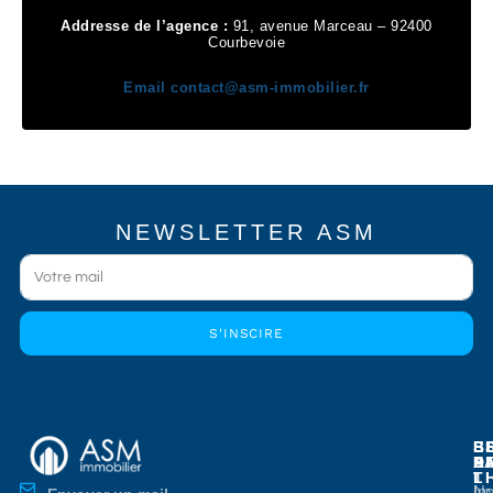
Addresse de l’agence :
91, avenue Marceau – 92400
Courbevoie
Email
contact@asm-immobilier.fr
NEWSLETTER ASM
S'INSCIRE
E
E
S
B
E
P
A
D
L
T
No
Im