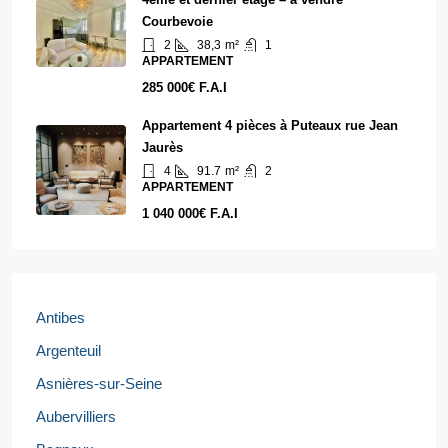
Courbevoie
2
38,3
m²
1
APPARTEMENT
285 000€ F.A.I
Appartement 4 pièces à Puteaux rue Jean
Jaurès
4
91.7
m²
2
APPARTEMENT
1 040 000€ F.A.I
Antibes
Argenteuil
Asnières-sur-Seine
Aubervilliers