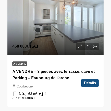
468 000€
F.A.I
A VENDRE
A VENDRE – 3 pièces avec terrasse, cave et
Parking – Faubourg de l’arche
Détails
Courbevoie
3
63
m²
1
APPARTEMENT