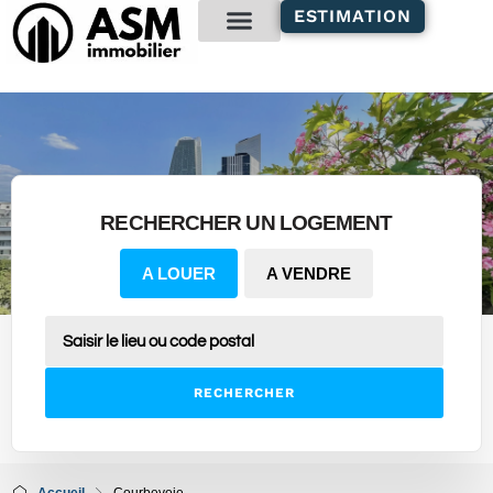
contenu
ESTIMATION
principal
Gestion locative
RECHERCHER UN LOGEMENT
A LOUER
A VENDRE
RECHERCHER