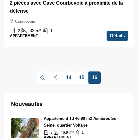
2 pièces avec Cave Courbevoie à proximité de la
défense
Courbevoie
2
32
m²
1
Détails
APPARTEMENT
14
15
16
Nouveautés
Appartement T3 46,90 m2 Asnières-Sur-
Seine, quartier Voltaire
3
46.9
m²
1
APPARTEMENT