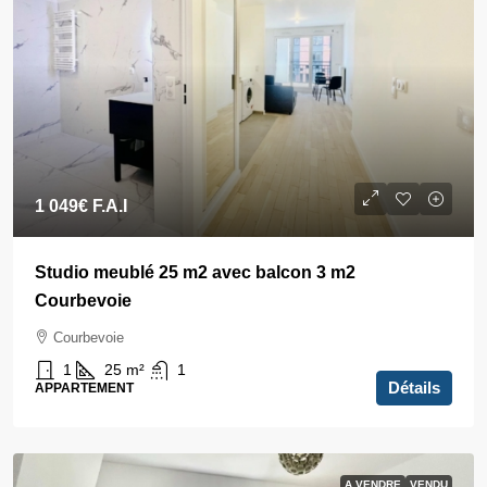
1 049€
F.A.I
Studio meublé 25 m2 avec balcon 3 m2
Courbevoie
Courbevoie
1
25
m²
1
Détails
APPARTEMENT
A VENDRE
VENDU