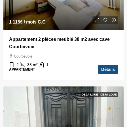
1 115€
/ mois C.C
Appartement 2 pièces meublé 38 m2 avec cave
Courbevoie
Courbevoie
2
38
m²
1
Détails
APPARTEMENT
DÉJÀ LOUÉ
DÉJÀ LOUÉ