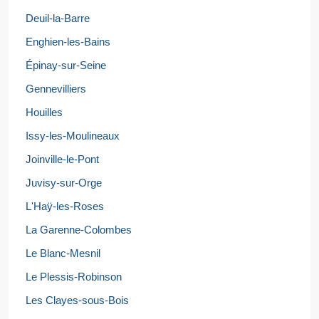
Deuil-la-Barre
Enghien-les-Bains
Épinay-sur-Seine
Gennevilliers
Houilles
Issy-les-Moulineaux
Joinville-le-Pont
Juvisy-sur-Orge
L'Haÿ-les-Roses
La Garenne-Colombes
Le Blanc-Mesnil
Le Plessis-Robinson
Les Clayes-sous-Bois