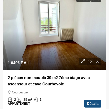
1 040€
F.A.I
2 pièces non meublé 39 m2 7ème étage avec
ascenseur et cave Courbevoie
Courbevoie
2
39
m²
1
Détails
APPARTEMENT