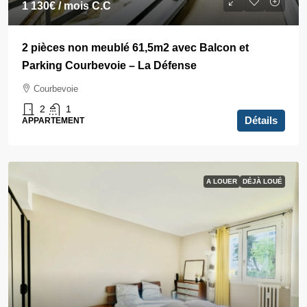
1 130€
/ mois C.C
2 pièces non meublé 61,5m2 avec Balcon et
Parking Courbevoie – La Défense
Courbevoie
2
1
Détails
APPARTEMENT
A LOUER
DÉJÀ LOUÉ