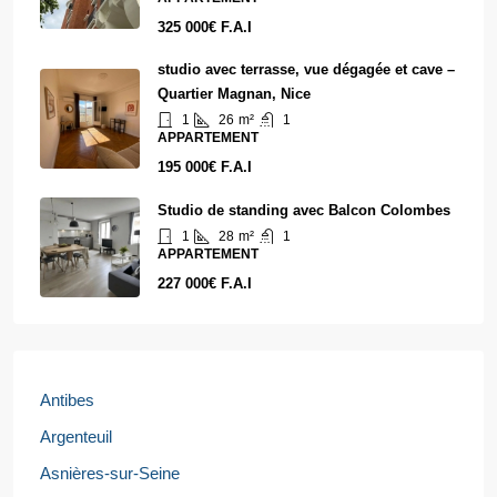
325 000€ F.A.I
studio avec terrasse, vue dégagée et cave –
Quartier Magnan, Nice
1
26
m²
1
APPARTEMENT
195 000€ F.A.I
Studio de standing avec Balcon Colombes
1
28
m²
1
APPARTEMENT
227 000€ F.A.I
Antibes
Argenteuil
Asnières-sur-Seine