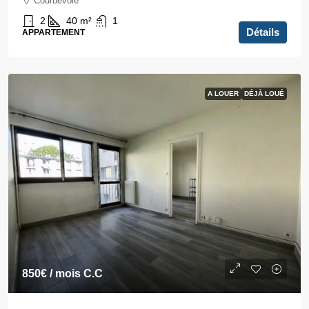
Courbevoie
2
40
m²
1
Détails
APPARTEMENT
A LOUER
DÉJÀ LOUÉ
850€
/ mois C.C