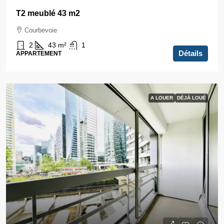
T2 meublé 43 m2
Courbevoie
2
43
m²
1
Détails
APPARTEMENT
A LOUER
DÉJÀ LOUÉ