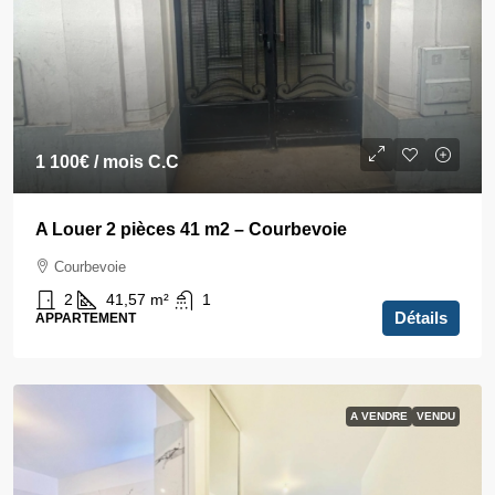
1 100€
/ mois C.C
A Louer 2 pièces 41 m2 – Courbevoie
Courbevoie
2
41,57
m²
1
Détails
APPARTEMENT
A VENDRE
VENDU