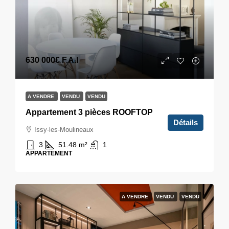
630 000€
F.A.I
A VENDRE
VENDU
VENDU
Appartement 3 pièces ROOFTOP
Détails
Issy-les-Moulineaux
3
51.48
m²
1
APPARTEMENT
A VENDRE
VENDU
VENDU