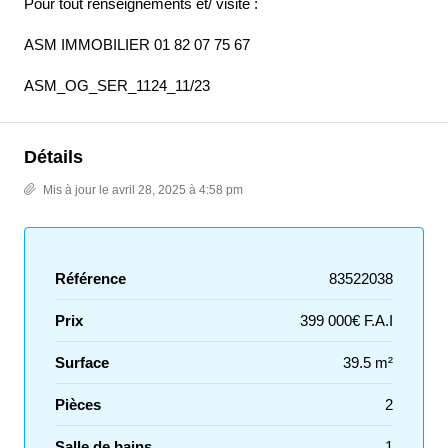
Pour tout renseignements et/ visite :
ASM IMMOBILIER 01 82 07 75 67
ASM_OG_SER_1124_11/23
Détails
Mis à jour le avril 28, 2025 à 4:58 pm
Référence
83522038
Prix
399 000€ F.A.I
Surface
39.5 m²
Pièces
2
Salle de bains
1