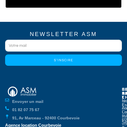
NEWSLETTER ASM
S'INSCIRE
E
E
S
B
E
P
A
D
L
T
No
Im
Envoyer un mail
Es
Es
co
As
01 82 07 75 67
Co
Lo
su
Re
91, Av Marceau - 92400 Courbevoie
co
Es
Se
vo
Agence location Courbevoie