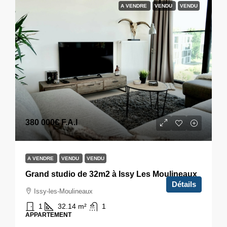
A VENDRE
VENDU
VENDU
380 000€
F.A.I
A VENDRE
VENDU
VENDU
Grand studio de 32m2 à Issy Les Moulineaux
Détails
Issy-les-Moulineaux
1
32.14
m²
1
APPARTEMENT