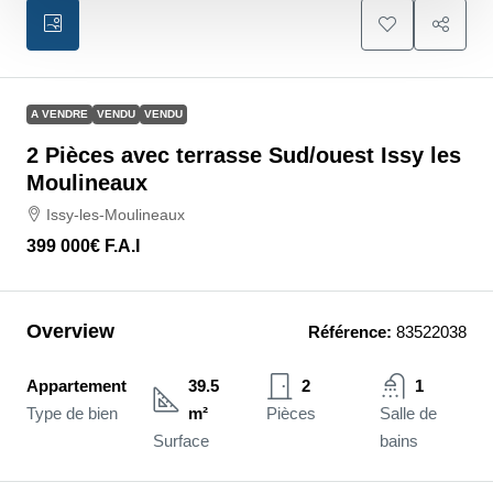
A VENDRE
VENDU
VENDU
2 Pièces avec terrasse Sud/ouest Issy les
Moulineaux
Issy-les-Moulineaux
399 000€
F.A.I
Overview
Référence:
83522038
Appartement
39.5
2
1
Type de bien
m²
Pièces
Salle de
Surface
bains