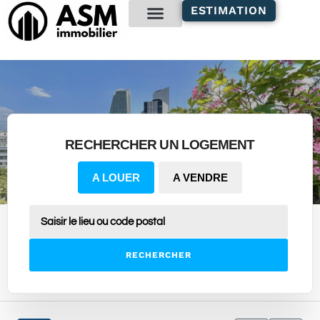
contenu
ESTIMATION
principal
Gestion locative
RECHERCHER UN LOGEMENT
A LOUER
A VENDRE
RECHERCHER
2