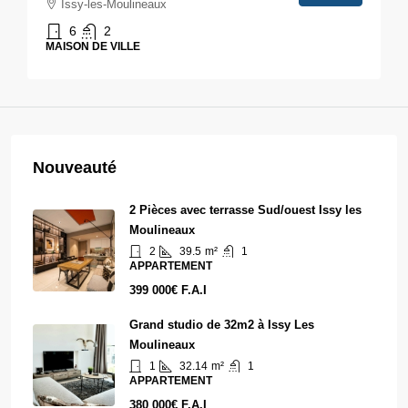
Issy-les-Moulineaux
6
2
MAISON DE VILLE
Nouveauté
2 Pièces avec terrasse Sud/ouest Issy les
Moulineaux
2
39.5
m²
1
APPARTEMENT
399 000€ F.A.I
Grand studio de 32m2 à Issy Les
Moulineaux
1
32.14
m²
1
APPARTEMENT
380 000€ F.A.I