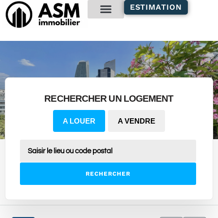
contenu
ESTIMATION
principal
Gestion locative
RECHERCHER UN LOGEMENT
A LOUER
A VENDRE
RECHERCHER
19