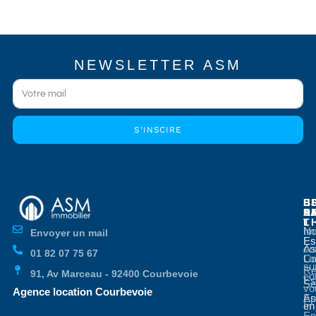
NEWSLETTER ASM
S'INSCIRE
E
E
S
B
E
P
A
D
L
T
No
Im
Envoyer un mail
Es
Es
co
As
01 82 07 75 67
Co
Lo
su
Re
91, Av Marceau - 92400 Courbevoie
co
Es
Se
vo
Agence location Courbevoie
Ap
Es
en
Im
En