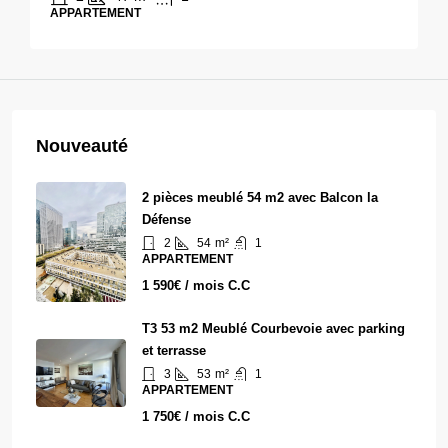
APPARTEMENT
Nouveauté
2 pièces meublé 54 m2 avec Balcon la
Défense
2
54
m²
1
APPARTEMENT
1 590€ / mois C.C
T3 53 m2 Meublé Courbevoie avec parking
et terrasse
3
53
m²
1
APPARTEMENT
1 750€ / mois C.C