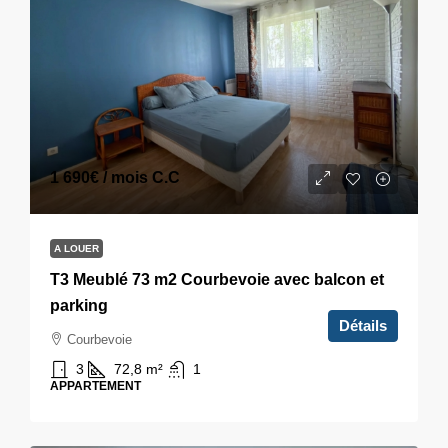
1 690€
/ mois C.C
A LOUER
T3 Meublé 73 m2 Courbevoie avec balcon et
parking
Détails
Courbevoie
3
72,8
m²
1
APPARTEMENT