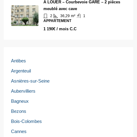
A LOUER – Courbevoie GARE – 2 pièces
meublé avec cave
2
36,29
m²
1
APPARTEMENT
1 190€ / mois C.C
Antibes
Argenteuil
Asnières-sur-Seine
Aubervilliers
Bagneux
Bezons
Bois-Colombes
Cannes