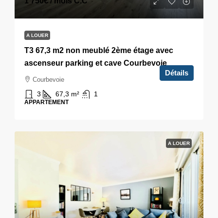
1 750€
/ mois C.C
A LOUER
T3 67,3 m2 non meublé 2ème étage avec
ascenseur parking et cave Courbevoie
Détails
Courbevoie
3
67,3
m²
1
APPARTEMENT
A LOUER