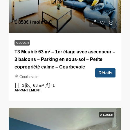
1 850€
/ mois C.C
A LOUER
T3 Meublé 63 m² – 1er étage avec ascenseur –
3 balcons – Parking en sous-sol – Petite
copropriété calme – Courbevoie
Détails
Courbevoie
3
63
m²
1
APPARTEMENT
A LOUER