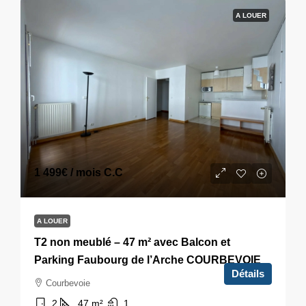
A LOUER
1 499€
/ mois C.C
A LOUER
T2 non meublé – 47 m² avec Balcon et
Parking Faubourg de l’Arche COURBEVOIE
Détails
Courbevoie
2
47
m²
1