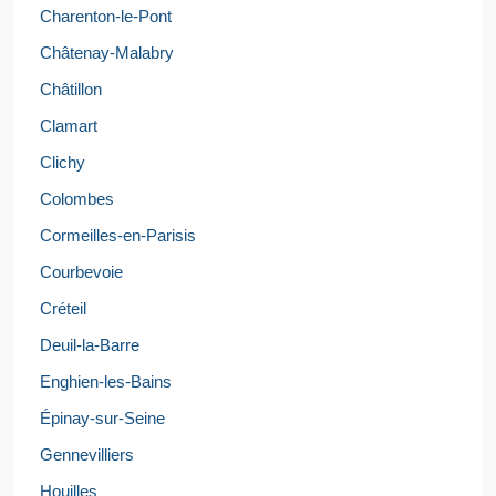
Charenton-le-Pont
Châtenay-Malabry
Châtillon
Clamart
Clichy
Colombes
Cormeilles-en-Parisis
Courbevoie
Créteil
Deuil-la-Barre
Enghien-les-Bains
Épinay-sur-Seine
Gennevilliers
Houilles