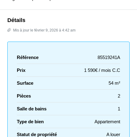
Détails
Mis à jour le février 9, 2026 à 4:42 am
Référence
85519241A
Prix
1 590€ / mois C.C
Surface
54 m²
Pièces
2
Salle de bains
1
Type de bien
Appartement
Statut de propriété
A louer