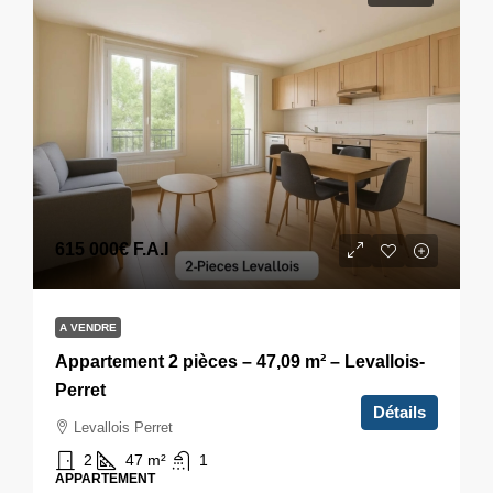
615 000€
F.A.I
A VENDRE
Appartement 2 pièces – 47,09 m² – Levallois-
Perret
Détails
Levallois Perret
2
47
m²
1
APPARTEMENT