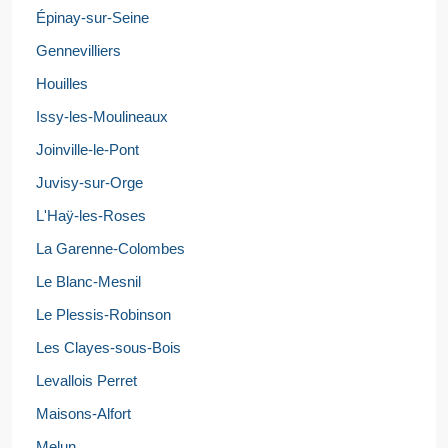
Épinay-sur-Seine
Gennevilliers
Houilles
Issy-les-Moulineaux
Joinville-le-Pont
Juvisy-sur-Orge
L'Haÿ-les-Roses
La Garenne-Colombes
Le Blanc-Mesnil
Le Plessis-Robinson
Les Clayes-sous-Bois
Levallois Perret
Maisons-Alfort
Melun