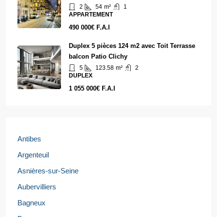
2
54
m²
1
APPARTEMENT
490 000€ F.A.I
Duplex 5 pièces 124 m2 avec Toit Terrasse
balcon Patio Clichy
5
123.58
m²
2
DUPLEX
1 055 000€ F.A.I
Antibes
Argenteuil
Asnières-sur-Seine
Aubervilliers
Bagneux