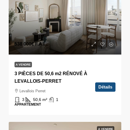
538 000€
F.A.I
A VENDRE
3 PIÈCES DE 50,6 m2 RÉNOVÉ À
LEVALLOIS-PERRET
Détails
Levallois Perret
3
50,6
m²
1
APPARTEMENT
A VENDRE