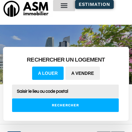
contenu
ESTIMATION
principal
Gestion locative
RECHERCHER UN LOGEMENT
A LOUER
A VENDRE
RECHERCHER
6