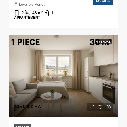
Détails
Levallois Perret
2
43
m²
1
APPARTEMENT
A VENDRE
435 000€
F.A.I
A VENDRE