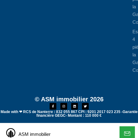
la
Ga
Co
Es
4
pi
la
Ga
Co
© ASM immobilier 2026
Made with ❤ RCS de Nanterre : 832 055 867 CPI : 9201 2017 023 235 -Garantie
financière GEGC- Montant : 110 000 €
ASM immobilier