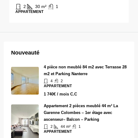
2
30
m²
1
APPARTEMENT
Nouveauté
4 pièce non meublé 84 m2 avec Terrasse 28
m2 et Parking Nanterre
4
2
APPARTEMENT
1 740€ / mois C.C
Appartement 2 pièces meublé 44 m² La
Garenne Colombes – 1er étage avec
ascenseur– Balcon – Parking
2
44
m²
1
APPARTEMENT