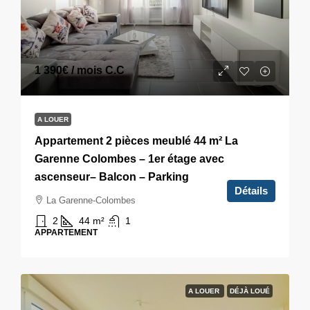
1 390€
/ mois C.C
A LOUER
Appartement 2 pièces meublé 44 m² La
Garenne Colombes – 1er étage avec
ascenseur– Balcon – Parking
Détails
La Garenne-Colombes
2
44
m²
1
APPARTEMENT
A LOUER
DÉJÀ LOUÉ