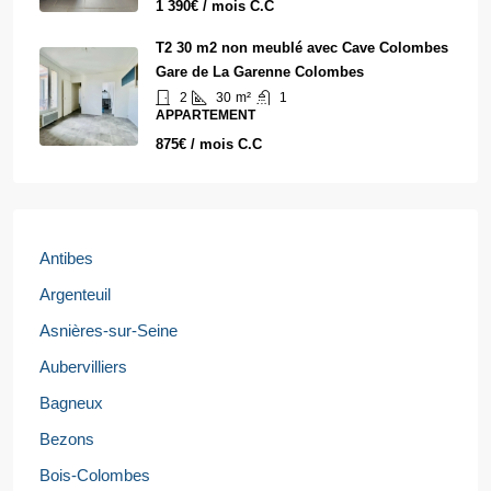
1 390€ / mois C.C
T2 30 m2 non meublé avec Cave Colombes
Gare de La Garenne Colombes
2
30
m²
1
APPARTEMENT
875€ / mois C.C
Antibes
Argenteuil
Asnières-sur-Seine
Aubervilliers
Bagneux
Bezons
Bois-Colombes