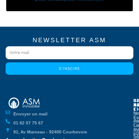
NEWSLETTER ASM
S'INSCIRE
E
E
S
B
E
P
A
D
L
T
No
Im
Envoyer un mail
Es
Es
co
As
01 82 07 75 67
Co
Lo
su
Re
91, Av Marceau - 92400 Courbevoie
co
Es
Se
vo