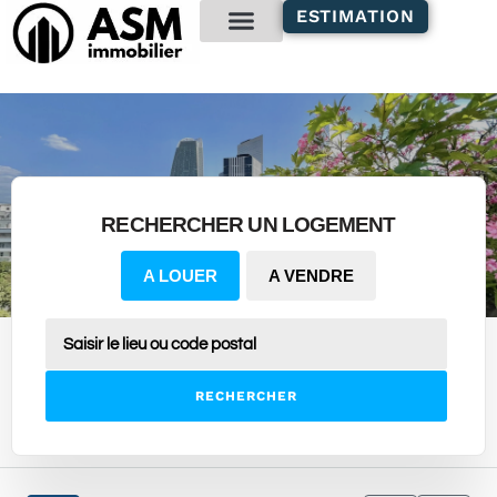
contenu
ESTIMATION
principal
Gestion locative
RECHERCHER UN LOGEMENT
A LOUER
A VENDRE
RECHERCHER
20