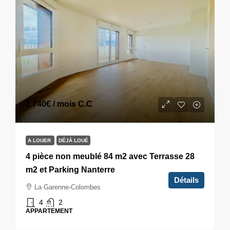
1 740€
/ mois C.C
A LOUER
DÉJÀ LOUÉ
4 pièce non meublé 84 m2 avec Terrasse 28
m2 et Parking Nanterre
Détails
La Garenne-Colombes
4
2
APPARTEMENT