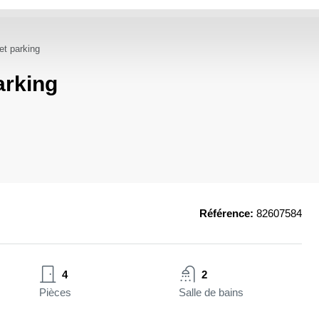
et parking
arking
Référence:
82607584
4
2
Pièces
Salle de bains