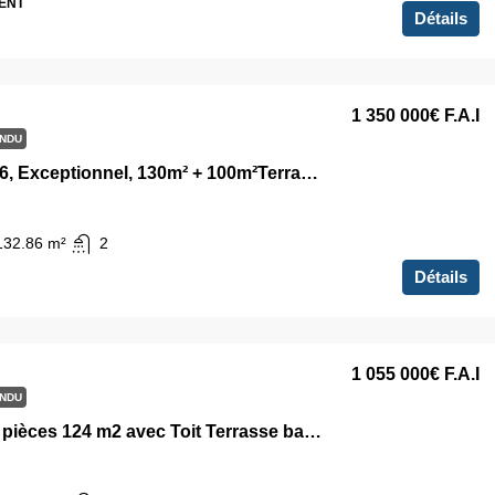
ENT
Détails
1 350 000€
F.A.I
NDU
Duplex T6, Exceptionnel, 130m² + 100m²Terrasse
132.86
m²
2
Détails
1 055 000€
F.A.I
NDU
Duplex 5 pièces 124 m2 avec Toit Terrasse balcon Patio Clichy