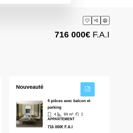
716 000€
F.A.I
4
Nouveauté
4 pièces avec balcon et
parking
4
89
m²
2
APPARTEMENT
716 000€ F.A.I