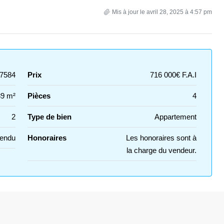
Mis à jour le avril 28, 2025 à 4:57 pm
7584
Prix
716 000€ F.A.I
89 m²
Pièces
4
2
Type de bien
Appartement
Vendu
Honoraires
Les honoraires sont à
la charge du vendeur.