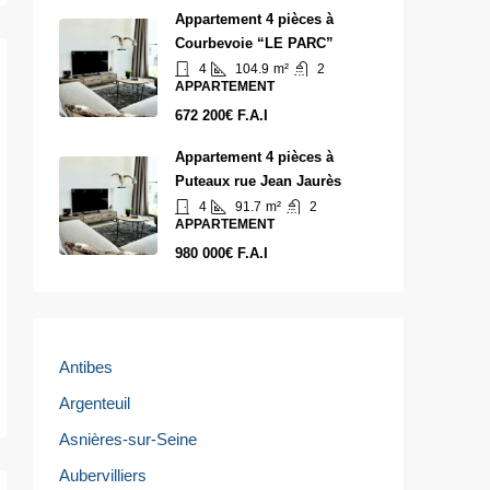
Appartement 4 pièces à
Courbevoie “LE PARC”
4
104.9
m²
2
APPARTEMENT
672 200€ F.A.I
Appartement 4 pièces à
Puteaux rue Jean Jaurès
4
91.7
m²
2
APPARTEMENT
980 000€ F.A.I
Antibes
Argenteuil
Asnières-sur-Seine
Aubervilliers