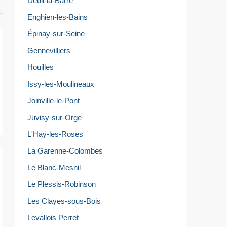
Deuil-la-Barre
Enghien-les-Bains
Épinay-sur-Seine
Gennevilliers
Houilles
Issy-les-Moulineaux
Joinville-le-Pont
Juvisy-sur-Orge
L'Haÿ-les-Roses
La Garenne-Colombes
Le Blanc-Mesnil
Le Plessis-Robinson
Les Clayes-sous-Bois
Levallois Perret