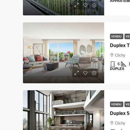
APPARTEM
VENDU
VE
Clichy
6
DUPLEX
VENDU
VE
Clichy