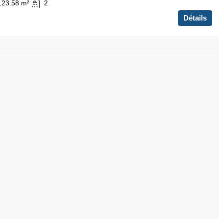
123.58
m²
2
Détails