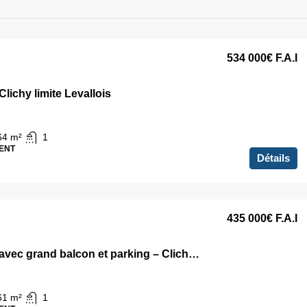
534 000€
F.A.I
Clichy limite Levallois
64
m²
1
ENT
Détails
435 000€
F.A.I
3 pièces avec grand balcon et parking – Clichy limite Levallois
61
m²
1