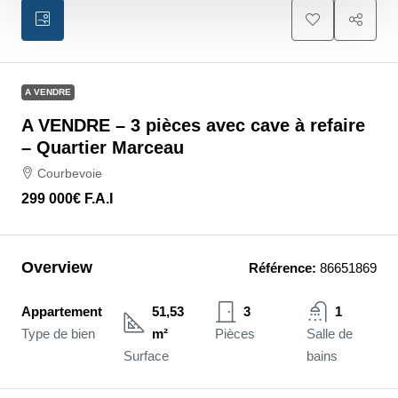
A VENDRE
A VENDRE – 3 pièces avec cave à refaire
– Quartier Marceau
Courbevoie
299 000€
F.A.I
Overview
Référence:
86651869
Appartement
51,53
3
1
Type de bien
m²
Pièces
Salle de
Surface
bains