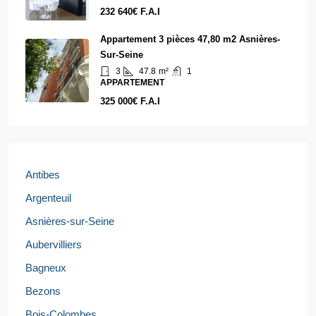
232 640€ F.A.I
Appartement 3 pièces 47,80 m2 Asnières-
Sur-Seine
3
47.8
m²
1
APPARTEMENT
325 000€ F.A.I
Antibes
Argenteuil
Asnières-sur-Seine
Aubervilliers
Bagneux
Bezons
Bois-Colombes