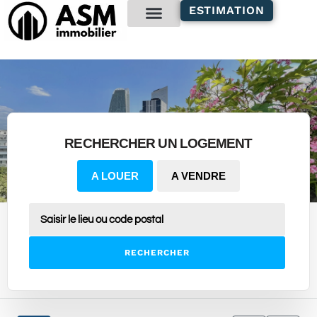
contenu
ESTIMATION
principal
Gestion locative
RECHERCHER UN LOGEMENT
A LOUER
A VENDRE
RECHERCHER
22