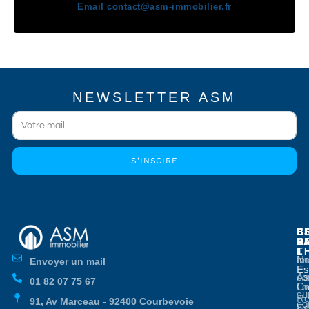
Email
contact@asm-immobilier.fr
NEWSLETTER ASM
S'INSCIRE
E
E
S
B
E
P
A
D
L
T
No
Im
Envoyer un mail
Es
Es
co
As
01 82 07 75 67
Co
Lo
su
Re
91, Av Marceau - 92400 Courbevoie
co
Es