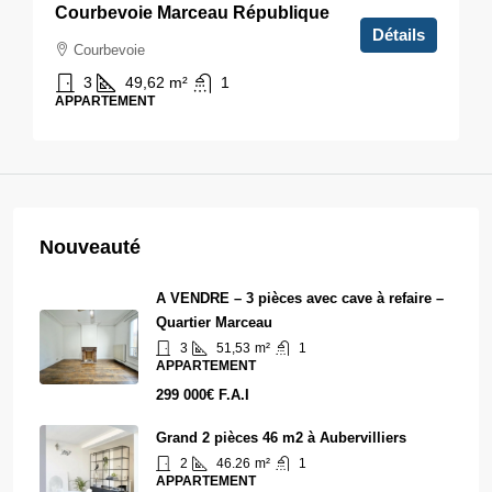
Courbevoie Marceau République
Détails
Courbevoie
3
49,62
m²
1
APPARTEMENT
Nouveauté
A VENDRE – 3 pièces avec cave à refaire –
Quartier Marceau
3
51,53
m²
1
APPARTEMENT
299 000€ F.A.I
Grand 2 pièces 46 m2 à Aubervilliers
2
46.26
m²
1
APPARTEMENT