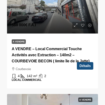
588 000€
F.A.I
A VENDRE
A VENDRE – Local Commercial Touche
Activités avec Extraction – 140m2 –
COURBEVOIE BECON ( limite île de la Jatte)
Détails
Courbevoie
4
142
m²
2
LOCAL COMMERCIAL
A VENDRE