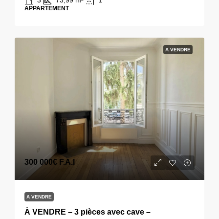
3
73,99
m²
1
APPARTEMENT
A VENDRE
300 000€
F.A.I
A VENDRE
À VENDRE – 3 pièces avec cave –