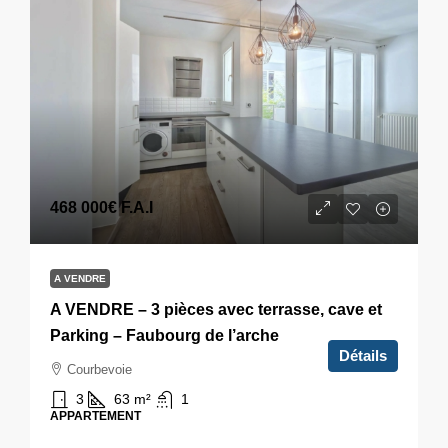
468 000€
F.A.I
A VENDRE
A VENDRE – 3 pièces avec terrasse, cave et
Parking – Faubourg de l’arche
Détails
Courbevoie
3
63
m²
1
APPARTEMENT