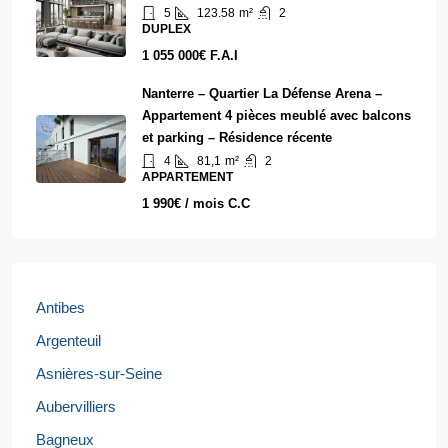
5
123.58
m²
2
DUPLEX
1 055 000€ F.A.I
Nanterre – Quartier La Défense Arena –
Appartement 4 pièces meublé avec balcons
et parking – Résidence récente
4
81,1
m²
2
APPARTEMENT
1 990€ / mois C.C
Antibes
Argenteuil
Asnières-sur-Seine
Aubervilliers
Bagneux