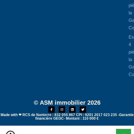
pi
la
Ga
Co
Es
4
pi
la
Ga
Co
© ASM immobilier 2026
Made with ❤ RCS de Nanterre : 832 055 867 CPI : 9201 2017 023 235 -Garantie
financière GEGC- Montant : 110 000 €