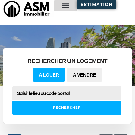
contenu
ESTIMATION
principal
Gestion locative
RECHERCHER UN LOGEMENT
A LOUER
A VENDRE
RECHERCHER
1