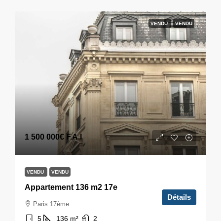
VENDU
VENDU
1 500 000€
F.A.I
VENDU
VENDU
Appartement 136 m2 17e
Détails
Paris 17ème
5
136
m²
2