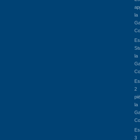
ap
la
Ga
Co
Es
St
la
Ga
Co
Es
2
pi
la
Ga
Co
Es
3