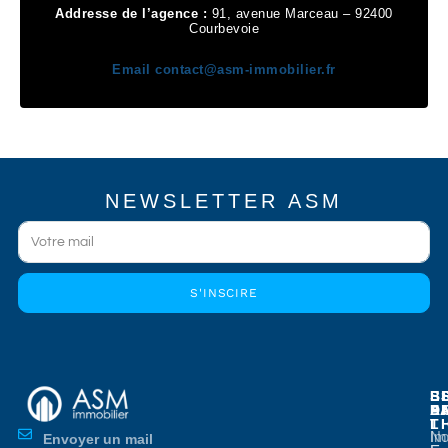
Addresse de l’agence :
91, avenue Marceau – 92400
Courbevoie
Email
contact@asm-immobilier.fr
NEWSLETTER ASM
S'INSCIRE
E
E
S
B
E
P
A
D
L
T
No
Im
Envoyer un mail