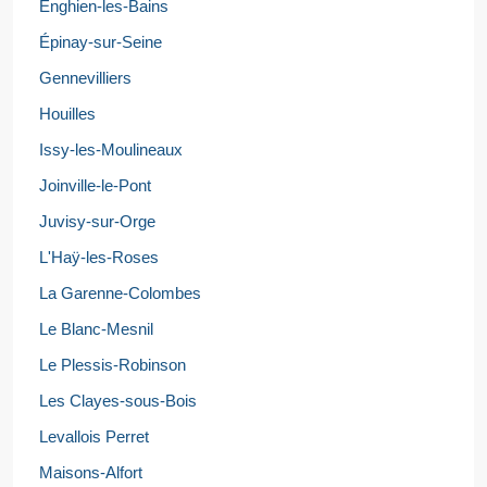
Enghien-les-Bains
Épinay-sur-Seine
Gennevilliers
Houilles
Issy-les-Moulineaux
Joinville-le-Pont
Juvisy-sur-Orge
L'Haÿ-les-Roses
La Garenne-Colombes
Le Blanc-Mesnil
Le Plessis-Robinson
Les Clayes-sous-Bois
Levallois Perret
Maisons-Alfort