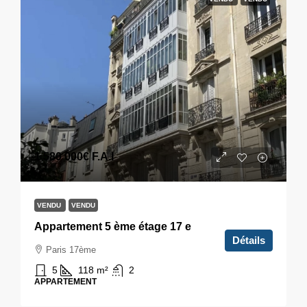
1 580 000€
F.A.I
VENDU
VENDU
Appartement 5 ème étage 17 e
Détails
Paris 17ème
5
118
m²
2
APPARTEMENT