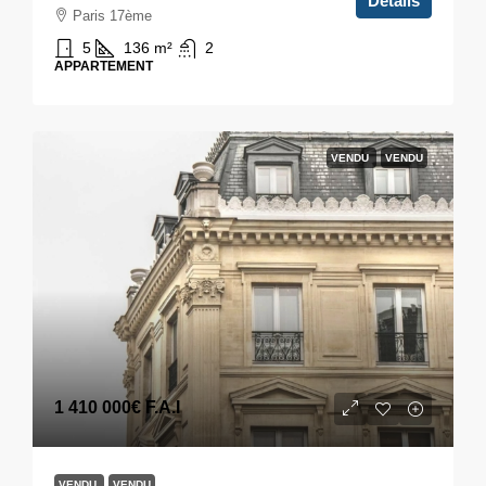
Détails
Paris 17ème
5
136
m²
2
APPARTEMENT
VENDU
VENDU
1 410 000€
F.A.I
VENDU
VENDU