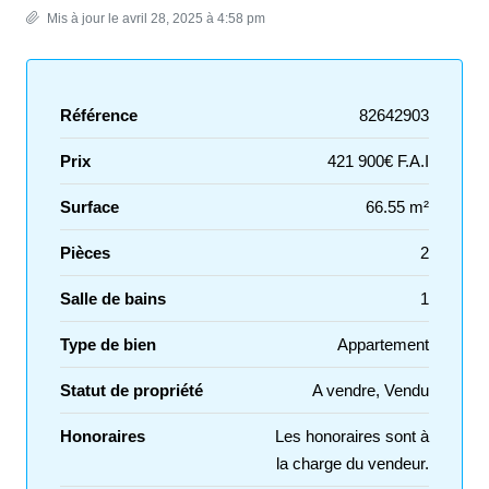
Mis à jour le avril 28, 2025 à 4:58 pm
Référence
82642903
Prix
421 900€ F.A.I
Surface
66.55 m²
Pièces
2
Salle de bains
1
Type de bien
Appartement
Statut de propriété
A vendre, Vendu
Honoraires
Les honoraires sont à
la charge du vendeur.