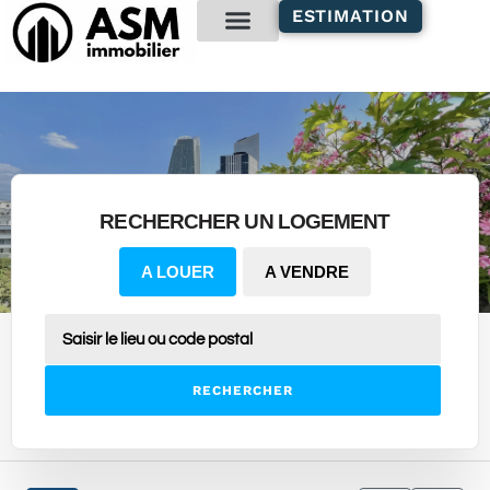
contenu
ESTIMATION
principal
Gestion locative
RECHERCHER UN LOGEMENT
A LOUER
A VENDRE
RECHERCHER
3