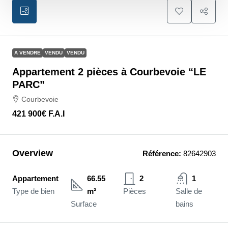
A VENDRE
VENDU
VENDU
Appartement 2 pièces à Courbevoie “LE
PARC”
Courbevoie
421 900€
F.A.I
Overview
Référence:
82642903
Appartement
66.55
2
1
Type de bien
m²
Pièces
Salle de
Surface
bains