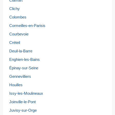
Clamart
Clichy
Colombes
Cormeilles-en-Parisis
Courbevoie
Créteil
Deuil-la-Barre
Enghien-les-Bains
Épinay-sur-Seine
Gennevilliers
Houilles
Issy-les-Moulineaux
Joinville-le-Pont
Juvisy-sur-Orge