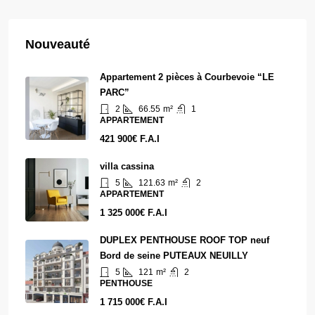
Nouveauté
Appartement 2 pièces à Courbevoie “LE
PARC”
2
66.55
m²
1
APPARTEMENT
421 900€ F.A.I
villa cassina
5
121.63
m²
2
APPARTEMENT
1 325 000€ F.A.I
DUPLEX PENTHOUSE ROOF TOP neuf
Bord de seine PUTEAUX NEUILLY
5
121
m²
2
PENTHOUSE
1 715 000€ F.A.I