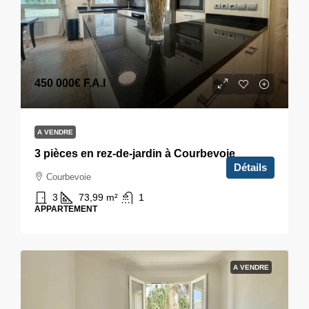
450 000€
F.A.I
A VENDRE
3 pièces en rez-de-jardin à Courbevoie
Détails
Courbevoie
3
73,99
m²
1
APPARTEMENT
A VENDRE