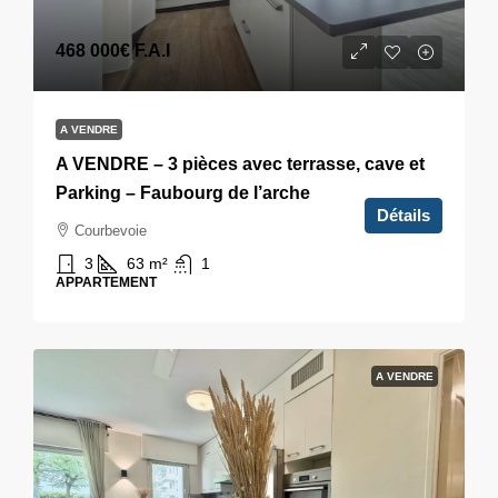
468 000€
F.A.I
A VENDRE
A VENDRE – 3 pièces avec terrasse, cave et
Parking – Faubourg de l’arche
Détails
Courbevoie
3
63
m²
1
APPARTEMENT
A VENDRE