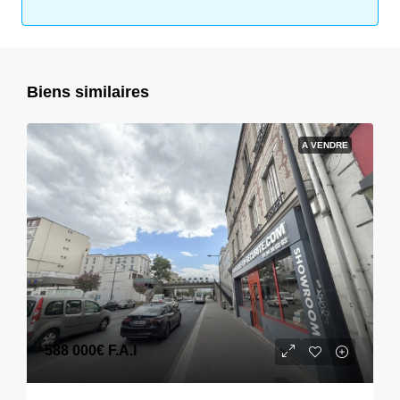
Biens similaires
A VENDRE
588 000€
F.A.I