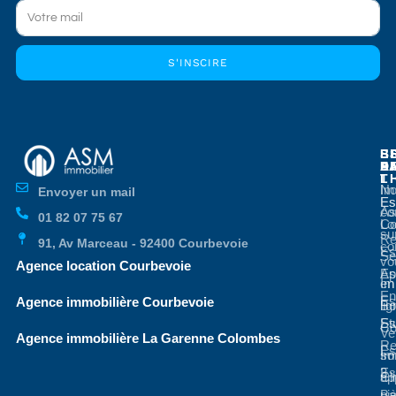
S'INSCIRE
E
E
S
B
E
P
A
D
L
T
No
Im
Envoyer un mail
Es
Es
co
As
01 82 07 75 67
Co
Lo
su
Re
91, Av Marceau - 92400 Courbevoie
co
Es
Se
vo
Agence location Courbevoie
Ap
Es
en
Im
En
Es
Agence immobilière Courbevoie
li
Bo
St
Es
Co
Ve
Agence immobilière La Garenne Colombes
Re
Es
so
Im
3
Es
ap
Cl
pi
Ba