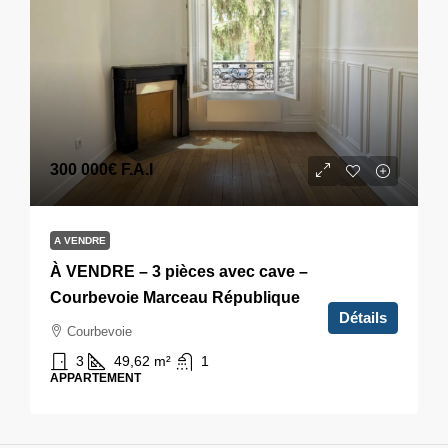
300 000€
F.A.I
A VENDRE
À VENDRE – 3 pièces avec cave –
Courbevoie Marceau République
Détails
Courbevoie
3
49,62
m²
1
APPARTEMENT