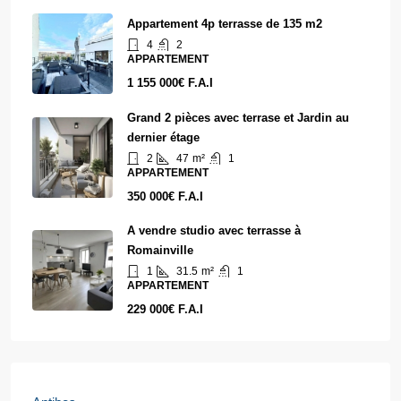
Appartement 4p terrasse de 135 m2
4
2
APPARTEMENT
1 155 000€ F.A.I
Grand 2 pièces avec terrase et Jardin au
dernier étage
2
47
m²
1
APPARTEMENT
350 000€ F.A.I
A vendre studio avec terrasse à
Romainville
1
31.5
m²
1
APPARTEMENT
229 000€ F.A.I