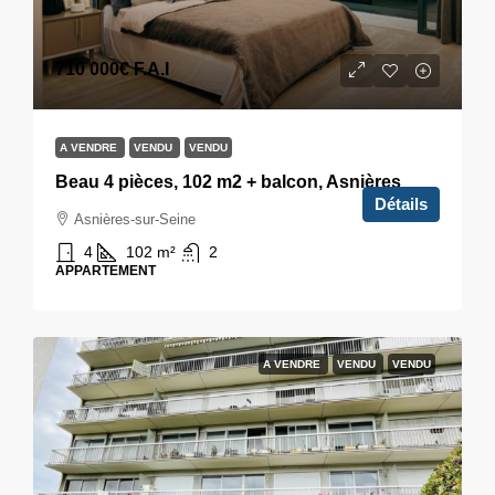
710 000€
F.A.I
A VENDRE
VENDU
VENDU
Beau 4 pièces, 102 m2 + balcon, Asnières
Détails
Asnières-sur-Seine
4
102
m²
2
APPARTEMENT
A VENDRE
VENDU
VENDU