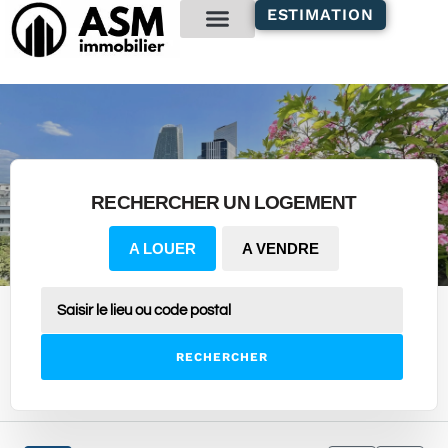
contenu
ESTIMATION
principal
Gestion locative
RECHERCHER UN LOGEMENT
A LOUER
A VENDRE
RECHERCHER
3