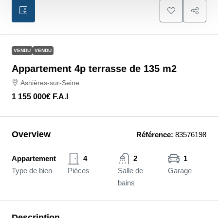
VENDU
VENDU
Appartement 4p terrasse de 135 m2
Asnières-sur-Seine
1 155 000€
F.A.I
Overview
Référence:
83576198
Appartement
4
2
1
Type de bien
Pièces
Salle de
Garage
bains
Description