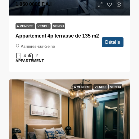
1 050 000€
F.A.I
A VENDRE
VENDU
VENDU
Appartement 4p terrasse de 135 m2
Détails
Asnières-sur-Seine
4
2
APPARTEMENT
A VENDRE
VENDU
VENDU