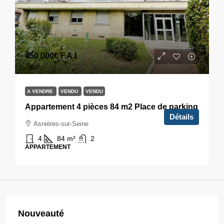
450 000€
F.A.I
A VENDRE
VENDU
VENDU
Appartement 4 pièces 84 m2 Place de parking
Détails
Asnières-sur-Seine
4
84
m²
2
APPARTEMENT
Nouveauté