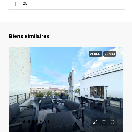
Biens similaires
VENDU
VENDU
1 155 000€
F.A.I