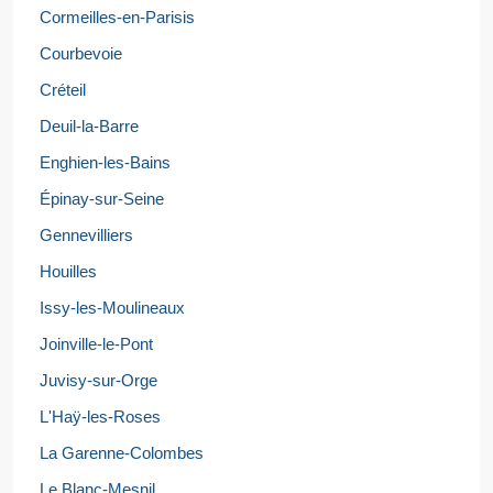
Cormeilles-en-Parisis
Courbevoie
Créteil
Deuil-la-Barre
Enghien-les-Bains
Épinay-sur-Seine
Gennevilliers
Houilles
Issy-les-Moulineaux
Joinville-le-Pont
Juvisy-sur-Orge
L'Haÿ-les-Roses
La Garenne-Colombes
Le Blanc-Mesnil