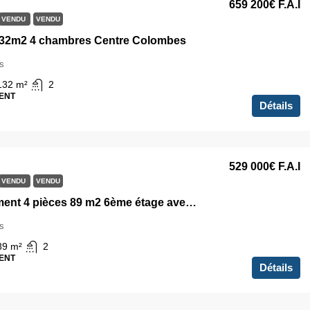
659 200€
F.A.I
VENDU
VENDU
132m2 4 chambres Centre Colombes
s
132
m²
2
ENT
Détails
529 000€
F.A.I
VENDU
VENDU
Appartement 4 pièces 89 m2 6ème étage avec Terrasse et Parking Colombes
s
89
m²
2
ENT
Détails