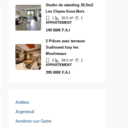
Studio de standing 30,5m2
Les Clayes-Sous-Bois
1
30.5
m²
1
APPARTEMENT
149 000€ F.A.I
2 Pièces avec terrasse
Sud/ouest Issy les
Moulineaux
2
39.5
m²
1
APPARTEMENT
399 000€ F.A.I
Antibes
Argenteuil
Asnières-sur-Seine