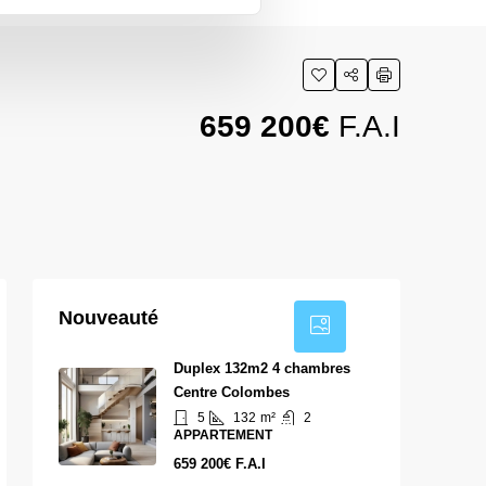
659 200€
F.A.I
1
Nouveauté
Duplex 132m2 4 chambres
Centre Colombes
5
132
m²
2
APPARTEMENT
659 200€ F.A.I