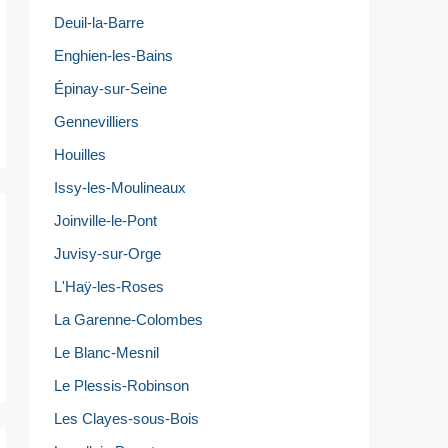
Deuil-la-Barre
Enghien-les-Bains
Épinay-sur-Seine
Gennevilliers
Houilles
Issy-les-Moulineaux
Joinville-le-Pont
Juvisy-sur-Orge
L'Haÿ-les-Roses
La Garenne-Colombes
Le Blanc-Mesnil
Le Plessis-Robinson
Les Clayes-sous-Bois