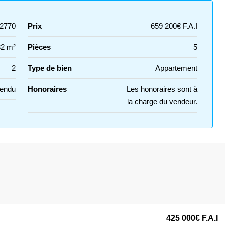
2770
Prix
659 200€ F.A.I
2 m²
Pièces
5
2
Type de bien
Appartement
Vendu
Honoraires
Les honoraires sont à
la charge du vendeur.
425 000€
F.A.I