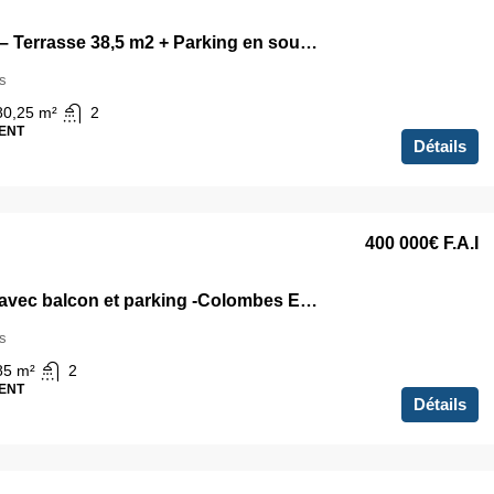
T4 81m2 – Terrasse 38,5 m2 + Parking en sous-sol
s
80,25
m²
2
ENT
Détails
400 000€
F.A.I
4 pièces avec balcon et parking -Colombes Europe
s
85
m²
2
ENT
Détails