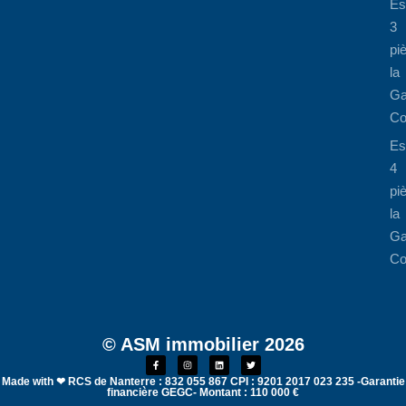
Es
3
pi
la
Ga
Co
Es
4
pi
la
Ga
Co
© ASM immobilier 2026
Made with ❤ RCS de Nanterre : 832 055 867 CPI : 9201 2017 023 235 -Garantie
financière GEGC- Montant : 110 000 €