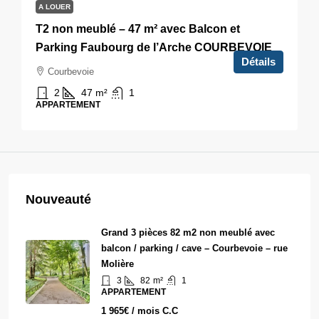
A LOUER
T2 non meublé – 47 m² avec Balcon et
Parking Faubourg de l’Arche COURBEVOIE
Détails
Courbevoie
2
47
m²
1
APPARTEMENT
Nouveauté
Grand 3 pièces 82 m2 non meublé avec
balcon / parking / cave – Courbevoie – rue
Molière
3
82
m²
1
APPARTEMENT
1 965€ / mois C.C