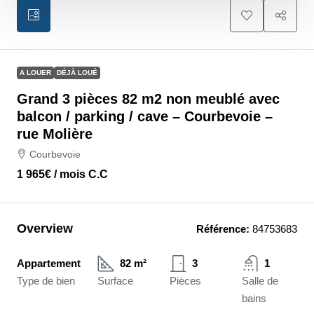
A LOUER
DÉJÀ LOUÉ
Grand 3 pièces 82 m2 non meublé avec
balcon / parking / cave – Courbevoie –
rue Molière
Courbevoie
1 965€
/ mois C.C
Overview
Référence:
84753683
Appartement
82 m²
3
1
Type de bien
Surface
Pièces
Salle de
bains