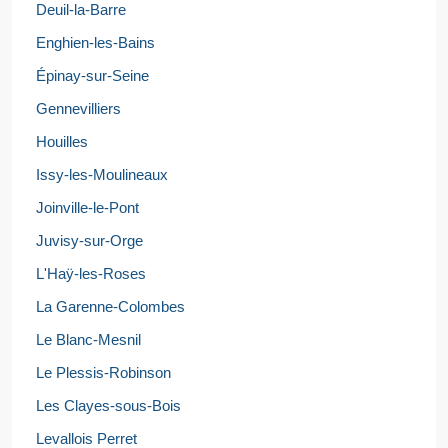
Deuil-la-Barre
Enghien-les-Bains
Épinay-sur-Seine
Gennevilliers
Houilles
Issy-les-Moulineaux
Joinville-le-Pont
Juvisy-sur-Orge
L'Haÿ-les-Roses
La Garenne-Colombes
Le Blanc-Mesnil
Le Plessis-Robinson
Les Clayes-sous-Bois
Levallois Perret