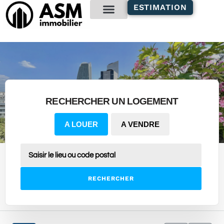
contenu
ESTIMATION
principal
Gestion locative
RECHERCHER UN LOGEMENT
A LOUER
A VENDRE
RECHERCHER
16