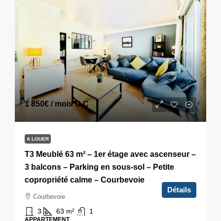
1 850€
/ mois C.C
A LOUER
T3 Meublé 63 m² – 1er étage avec ascenseur –
3 balcons – Parking en sous-sol – Petite
copropriété calme – Courbevoie
Détails
Courbevoie
3
63
m²
1
APPARTEMENT