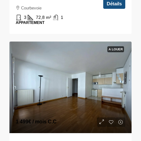
Détails
Courbevoie
3
72,8
m²
1
APPARTEMENT
A LOUER
1 499€
/ mois C.C