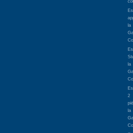
co
Es
ap
la
Ga
Co
Es
St
la
Ga
Co
Es
2
pi
la
Ga
Co