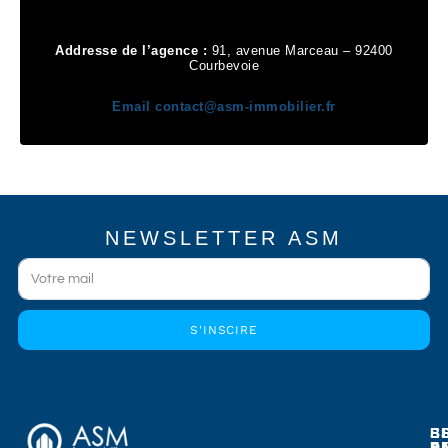
Addresse de l’agence :
91, avenue Marceau – 92400
Courbevoie
Email
contact@asm-immobilier.fr
NEWSLETTER ASM
S'INSCIRE
E
E
S
B
E
P
A
D