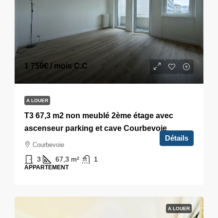
1 750€
/ mois C.C
A LOUER
T3 67,3 m2 non meublé 2ème étage avec
ascenseur parking et cave Courbevoie
Détails
Courbevoie
3
67,3
m²
1
APPARTEMENT
A LOUER