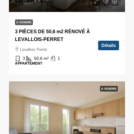
538 000€
F.A.I
A VENDRE
3 PIÈCES DE 50,6 m2 RÉNOVÉ À
LEVALLOIS-PERRET
Détails
Levallois Perret
3
50,6
m²
1
APPARTEMENT
A VENDRE