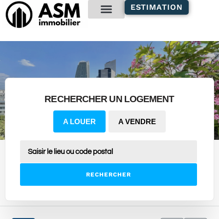
contenu
ESTIMATION
principal
Gestion locative
RECHERCHER UN LOGEMENT
A LOUER
A VENDRE
RECHERCHER
5