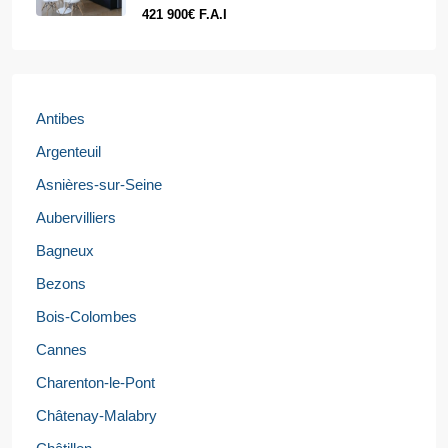
421 900€ F.A.I
Antibes
Argenteuil
Asnières-sur-Seine
Aubervilliers
Bagneux
Bezons
Bois-Colombes
Cannes
Charenton-le-Pont
Châtenay-Malabry