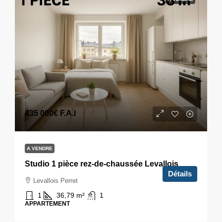
435 000€
F.A.I
A VENDRE
Studio 1 pièce rez-de-chaussée Levallois
Détails
Levallois Perret
1
36,79
m²
1
APPARTEMENT