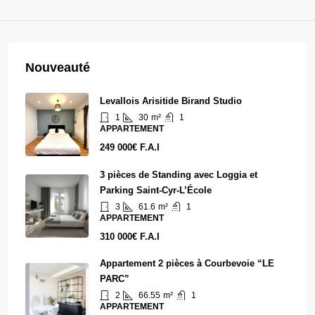
Nouveauté
Levallois Arisitide Birand Studio
1
30
m²
1
APPARTEMENT
249 000€ F.A.I
3 pièces de Standing avec Loggia et
Parking Saint-Cyr-L’École
3
61.6
m²
1
APPARTEMENT
310 000€ F.A.I
Appartement 2 pièces à Courbevoie “LE
PARC”
2
66.55
m²
1
APPARTEMENT