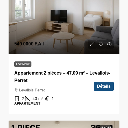
549 000€
F.A.I
A VENDRE
Appartement 2 pièces – 47,09 m² – Levallois-
Perret
Détails
Levallois Perret
2
43
m²
1
APPARTEMENT
A VENDRE