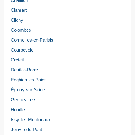
Châtillon
Clamart
Clichy
Colombes
Cormeilles-en-Parisis
Courbevoie
Créteil
Deuil-la-Barre
Enghien-les-Bains
Épinay-sur-Seine
Gennevilliers
Houilles
Issy-les-Moulineaux
Joinville-le-Pont