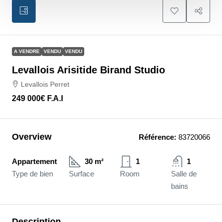
A VENDRE
VENDU
VENDU
Levallois Arisitide Birand Studio
Levallois Perret
249 000€
F.A.I
Overview
Référence:
83720066
Appartement
30 m²
1
1
Type de bien
Surface
Room
Salle de
bains
Description