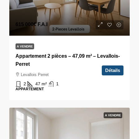
615 000€
F.A.I
A VENDRE
Appartement 2 pièces – 47,09 m² – Levallois-
Perret
Détails
Levallois Perret
2
47
m²
1
APPARTEMENT
A VENDRE