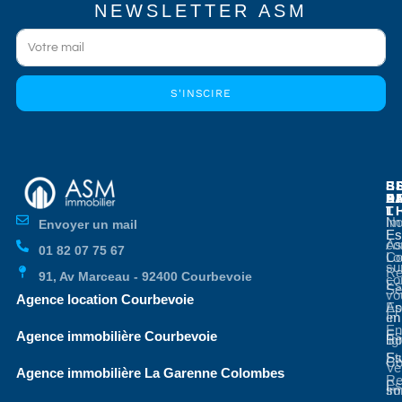
NEWSLETTER ASM
S'INSCIRE
E
E
S
B
E
P
A
D
L
T
No
Im
Envoyer un mail
Es
Es
co
As
01 82 07 75 67
Co
Lo
su
Re
91, Av Marceau - 92400 Courbevoie
co
Es
Se
vo
Agence location Courbevoie
Ap
Es
en
Im
En
Es
Agence immobilière Courbevoie
li
Bo
St
Es
Co
Ve
Agence immobilière La Garenne Colombes
Re
Es
so
Im