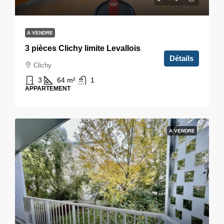
A VENDRE
3 pièces Clichy limite Levallois
Détails
Clichy
3
64
m²
1
APPARTEMENT
A VENDRE