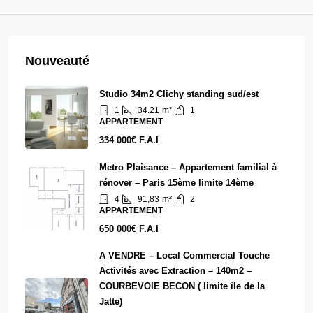
Nouveauté
Studio 34m2 Clichy standing sud/est
1
34.21
m²
1
APPARTEMENT
334 000€ F.A.I
Metro Plaisance – Appartement familial à
rénover – Paris 15ème limite 14ème
4
91,83
m²
2
APPARTEMENT
650 000€ F.A.I
A VENDRE – Local Commercial Touche
Activités avec Extraction – 140m2 –
COURBEVOIE BECON ( limite île de la
Jatte)