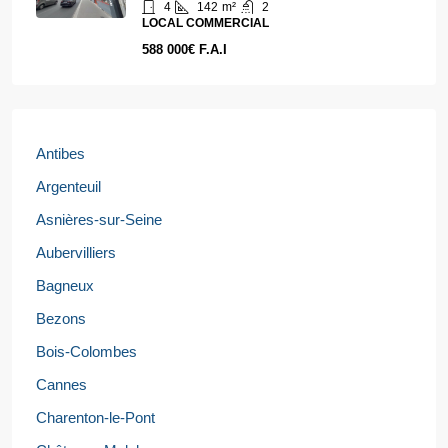
4
142
m²
2
LOCAL COMMERCIAL
588 000€ F.A.I
Antibes
Argenteuil
Asnières-sur-Seine
Aubervilliers
Bagneux
Bezons
Bois-Colombes
Cannes
Charenton-le-Pont