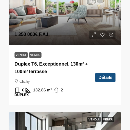
1 350 000€
F.A.I
VENDU
VENDU
Duplex T6, Exceptionnel, 130m² +
100m²Terrasse
Détails
Clichy
6
132.86
m²
2
DUPLEX
VENDU
VENDU