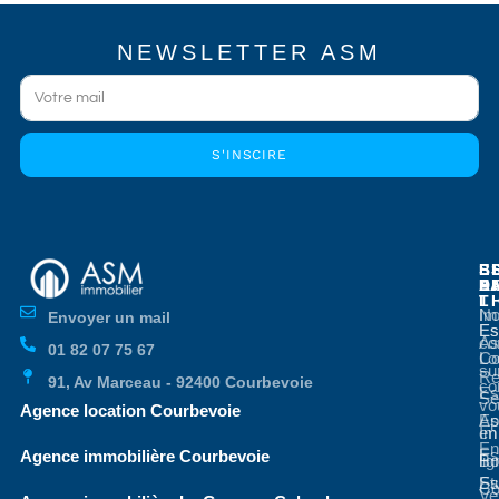
NEWSLETTER ASM
S'INSCIRE
E
E
S
B
E
P
A
D
L
T
No
Im
Envoyer un mail
Es
Es
co
As
01 82 07 75 67
Co
Lo
su
Re
91, Av Marceau - 92400 Courbevoie
co
Es
Se
vo
Agence location Courbevoie
Ap
Es
en
Im
En
Es
Agence immobilière Courbevoie
li
Bo
St
Es
Co
Ve