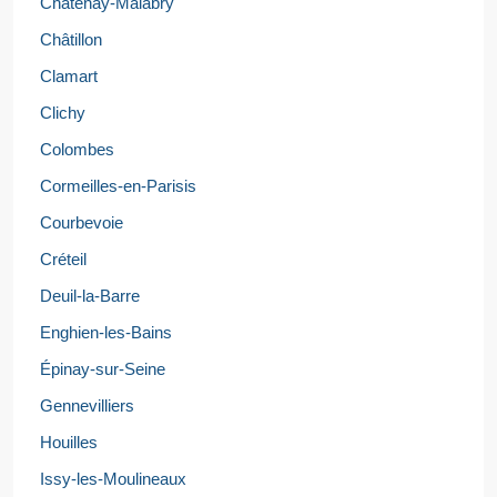
Châtenay-Malabry
Châtillon
Clamart
Clichy
Colombes
Cormeilles-en-Parisis
Courbevoie
Créteil
Deuil-la-Barre
Enghien-les-Bains
Épinay-sur-Seine
Gennevilliers
Houilles
Issy-les-Moulineaux