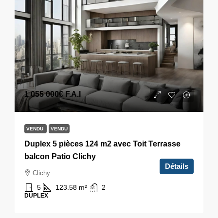
1 055 000€
F.A.I
VENDU
VENDU
Duplex 5 pièces 124 m2 avec Toit Terrasse
balcon Patio Clichy
Détails
Clichy
5
123.58
m²
2
DUPLEX