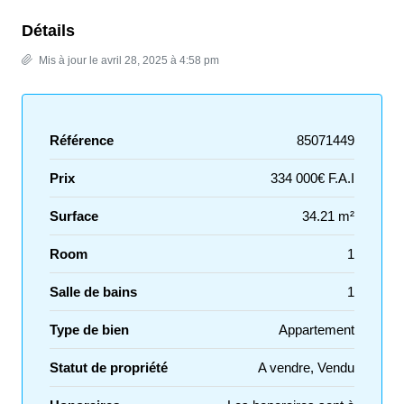
Détails
Mis à jour le avril 28, 2025 à 4:58 pm
Référence
85071449
Prix
334 000€ F.A.I
Surface
34.21 m²
Room
1
Salle de bains
1
Type de bien
Appartement
Statut de propriété
A vendre, Vendu