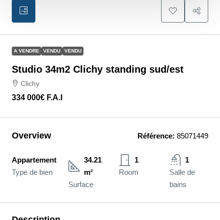
A VENDRE
VENDU
VENDU
Studio 34m2 Clichy standing sud/est
Clichy
334 000€
F.A.I
Overview
Référence:
85071449
Appartement
34.21
1
1
Type de bien
m²
Room
Salle de
Surface
bains
Description