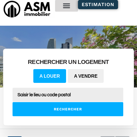
contenu
ESTIMATION
principal
Gestion locative
RECHERCHER UN LOGEMENT
A LOUER
A VENDRE
RECHERCHER
1