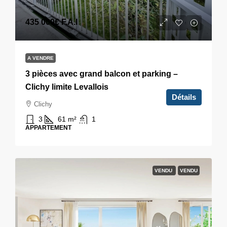
435 000€
F.A.I
A VENDRE
3 pièces avec grand balcon et parking –
Clichy limite Levallois
Détails
Clichy
3
61
m²
1
APPARTEMENT
VENDU
VENDU