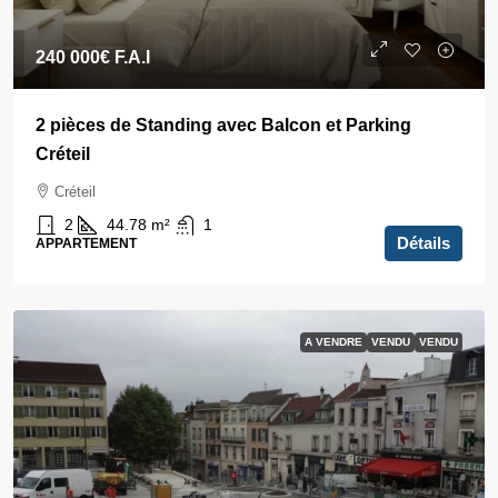
240 000€
F.A.I
2 pièces de Standing avec Balcon et Parking
Créteil
Créteil
2
44.78
m²
1
Détails
APPARTEMENT
A VENDRE
VENDU
VENDU