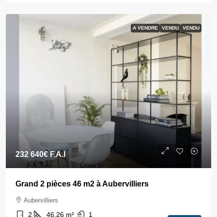
A VENDRE
VENDU
VENDU
232 640€
F.A.I
Grand 2 pièces 46 m2 à Aubervilliers
Aubervilliers
2
46.26
m²
1