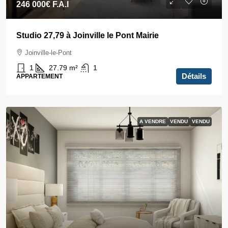
246 000€
F.A.I
Studio 27,79 à Joinville le Pont Mairie
Joinville-le-Pont
1
27.79
m²
1
Détails
APPARTEMENT
A VENDRE
VENDU
VENDU