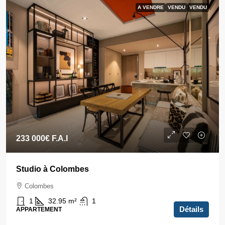
A VENDRE
VENDU
VENDU
233 000€
F.A.I
Studio à Colombes
Colombes
1
32.95
m²
1
Détails
APPARTEMENT