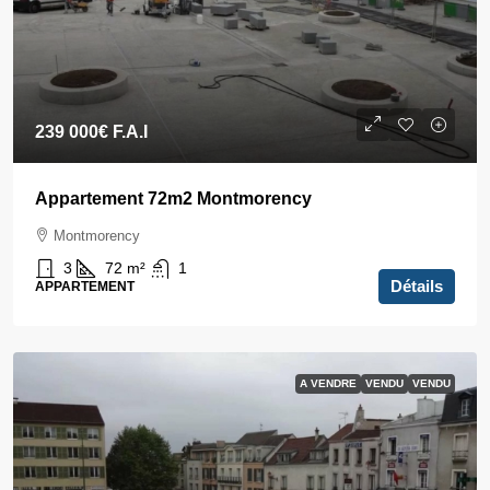
239 000€
F.A.I
Appartement 72m2 Montmorency
Montmorency
3
72
m²
1
Détails
APPARTEMENT
A VENDRE
VENDU
VENDU