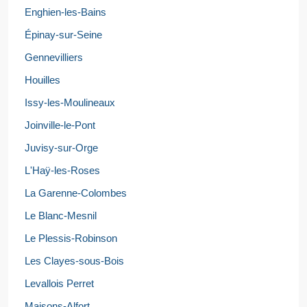
Enghien-les-Bains
Épinay-sur-Seine
Gennevilliers
Houilles
Issy-les-Moulineaux
Joinville-le-Pont
Juvisy-sur-Orge
L'Haÿ-les-Roses
La Garenne-Colombes
Le Blanc-Mesnil
Le Plessis-Robinson
Les Clayes-sous-Bois
Levallois Perret
Maisons-Alfort