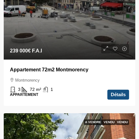
239 000€
F.A.I
Appartement 72m2 Montmorency
Montmorency
3
72
m²
1
Détails
APPARTEMENT
A VENDRE
VENDU
VENDU