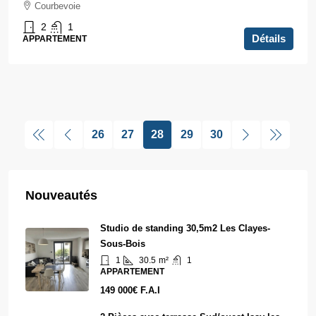
Courbevoie
2
1
Détails
APPARTEMENT
26
27
28
29
30
Nouveautés
Studio de standing 30,5m2 Les Clayes-
Sous-Bois
1
30.5
m²
1
APPARTEMENT
149 000€ F.A.I