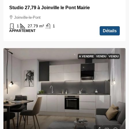
Studio 27,79 à Joinville le Pont Mairie
Joinville-le-Pont
1
27.79
m²
1
Détails
APPARTEMENT
A VENDRE
VENDU
VENDU