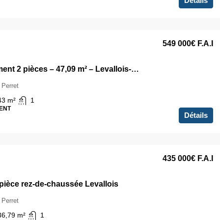
Détails
549 000€
F.A.I
Appartement 2 pièces – 47,09 m² – Levallois-Perret
 Perret
43
m²
1
ENT
Détails
435 000€
F.A.I
 pièce rez-de-chaussée Levallois
 Perret
36,79
m²
1