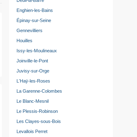
Deuil-la-Barre
Enghien-les-Bains
Épinay-sur-Seine
Gennevilliers
Houilles
Issy-les-Moulineaux
Joinville-le-Pont
Juvisy-sur-Orge
L'Haÿ-les-Roses
La Garenne-Colombes
Le Blanc-Mesnil
Le Plessis-Robinson
Les Clayes-sous-Bois
Levallois Perret