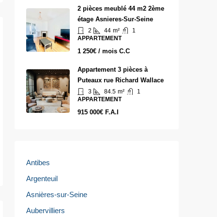
2 pièces meublé 44 m2 2ème
étage Asnieres-Sur-Seine
2
44
m²
1
APPARTEMENT
1 250€ / mois C.C
Appartement 3 pièces à
Puteaux rue Richard Wallace
3
84.5
m²
1
APPARTEMENT
915 000€ F.A.I
Antibes
Argenteuil
Asnières-sur-Seine
Aubervilliers