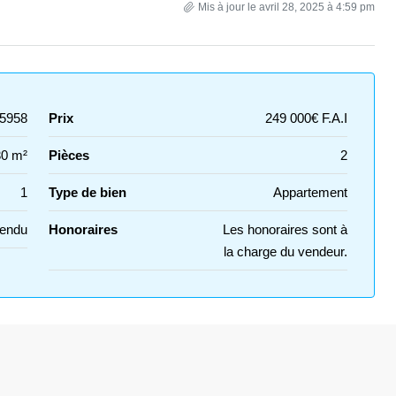
Mis à jour le avril 28, 2025 à 4:59 pm
5958
Prix
249 000€ F.A.I
30 m²
Pièces
2
1
Type de bien
Appartement
Vendu
Honoraires
Les honoraires sont à
la charge du vendeur.