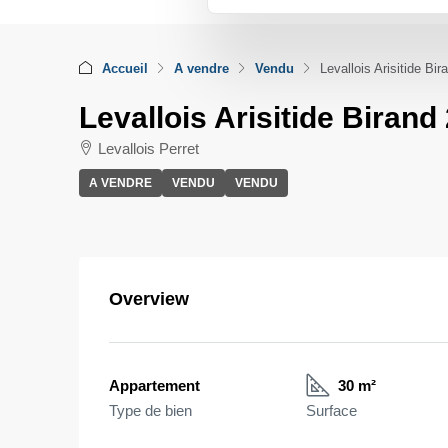
Accueil
A vendre
Vendu
Levallois Arisitide Bi
Levallois Arisitide Birand
Levallois Perret
A VENDRE
VENDU
VENDU
Overview
Appartement
30 m²
Type de bien
Surface