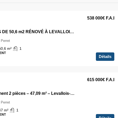
538 000€
F.A.I
3 PIÈCES DE 50,6 m2 RÉNOVÉ À LEVALLOIS-PERRET
 Perret
50,6
m²
1
ENT
Détails
615 000€
F.A.I
Appartement 2 pièces – 47,09 m² – Levallois-Perret
 Perret
47
m²
1
ENT