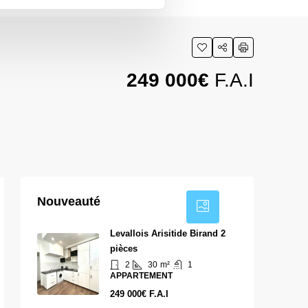
249 000€
F.A.I
4
Nouveauté
Levallois Arisitide Birand 2
pièces
2
30
m²
1
APPARTEMENT
249 000€ F.A.I