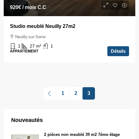
920€
/ mois C.C
Studio meublé Neuilly 27m2
Neuilly-sur-Seine
1
27
m²
1
Détails
APPARTEMENT
1
2
3
Nouveautés
2 pièces non meublé 39 m2 7ème étage