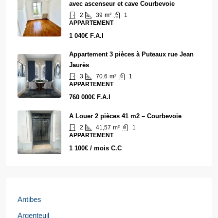
avec ascenseur et cave Courbevoie
2
39
m²
1
APPARTEMENT
1 040€ F.A.I
Appartement 3 pièces à Puteaux rue Jean
Jaurès
3
70.6
m²
1
APPARTEMENT
760 000€ F.A.I
A Louer 2 pièces 41 m2 – Courbevoie
2
41,57
m²
1
APPARTEMENT
1 100€ / mois C.C
Antibes
Argenteuil