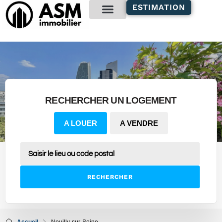
contenu
ESTIMATION
principal
Gestion locative
RECHERCHER UN LOGEMENT
A LOUER
A VENDRE
RECHERCHER