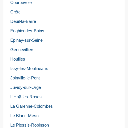
Courbevoie
Créteil
Deuil-la-Barre
Enghien-les-Bains
Épinay-sur-Seine
Gennevilliers
Houilles
Issy-les-Moulineaux
Joinville-le-Pont
Juvisy-sur-Orge
L'Haÿ-les-Roses
La Garenne-Colombes
Le Blanc-Mesnil
Le Plessis-Robinson