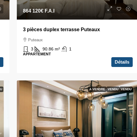
864 120€
F.A.I
3 pièces duplex terrasse Puteaux
Puteaux
3
90.86
m²
1
APPARTEMENT
Détails
U
A VENDRE
VENDU
VENDU