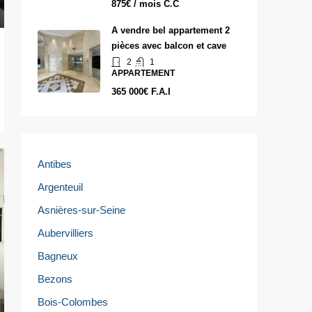
875€ / mois C.C
A vendre bel appartement 2
pièces avec balcon et cave
2
1
APPARTEMENT
365 000€ F.A.I
Antibes
Argenteuil
Asnières-sur-Seine
Aubervilliers
Bagneux
Bezons
Bois-Colombes