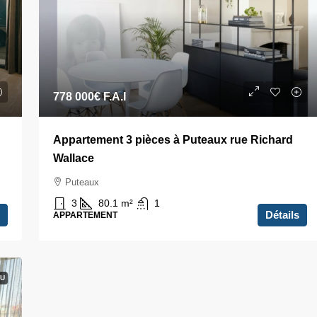
778 000€
F.A.I
Appartement 3 pièces à Puteaux rue Richard
Wallace
Puteaux
3
80.1
m²
1
Détails
APPARTEMENT
U