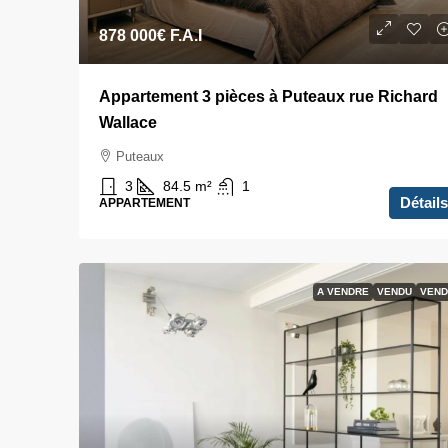
878 000€
F.A.I
Appartement 3 pièces à Puteaux rue Richard
Wallace
Puteaux
3
84.5
m²
1
Détails
APPARTEMENT
A VENDRE
VENDU
VEND