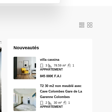
r:
Nouveautés
villa cassina
3
78.59
m²
1
APPARTEMENT
845 000€ F.A.I
T2 30 m2 non meublé avec
Cave Colombes Gare de La
Garenne Colombes
2
30
m²
1
APPARTEMENT