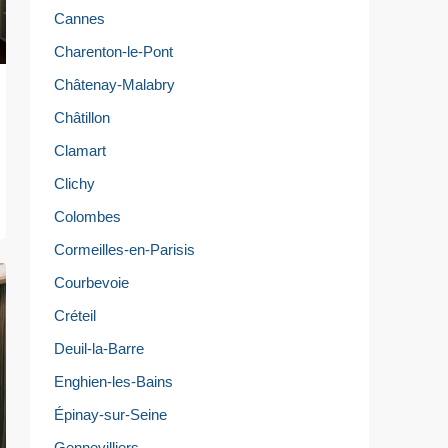
Cannes
Charenton-le-Pont
Châtenay-Malabry
Châtillon
Clamart
Clichy
Colombes
Cormeilles-en-Parisis
Courbevoie
Créteil
Deuil-la-Barre
Enghien-les-Bains
Épinay-sur-Seine
Gennevilliers