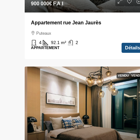
900 000€
F.A.I
Appartement rue Jean Jaurès
Puteaux
4
92.1
m²
2
Détails
APPARTEMENT
VENDU
VEND