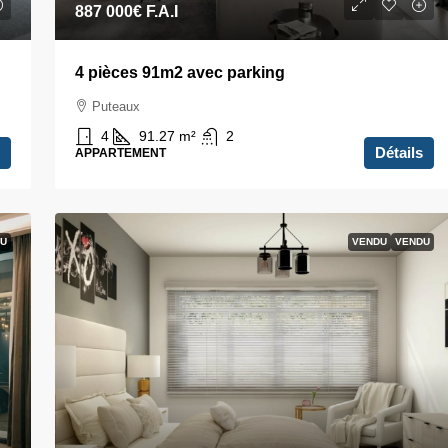
887 000€
F.A.I
4 pièces 91m2 avec parking
Puteaux
4
91.27
m²
2
Détails
APPARTEMENT
U
VENDU
VENDU