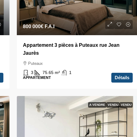
800 000€
F.A.I
Appartement 3 pièces à Puteaux rue Jean
Jaurès
Puteaux
3
75.65
m²
1
Détails
APPARTEMENT
U
A VENDRE
VENDU
VENDU