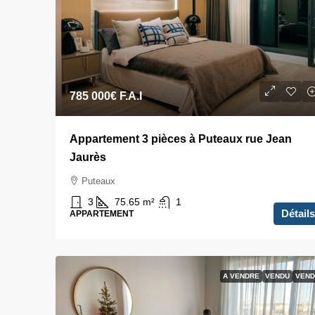
785 000€
F.A.I
Appartement 3 pièces à Puteaux rue Jean
Jaurès
Puteaux
3
75.65
m²
1
Détails
APPARTEMENT
A VENDRE
VENDU
VEND