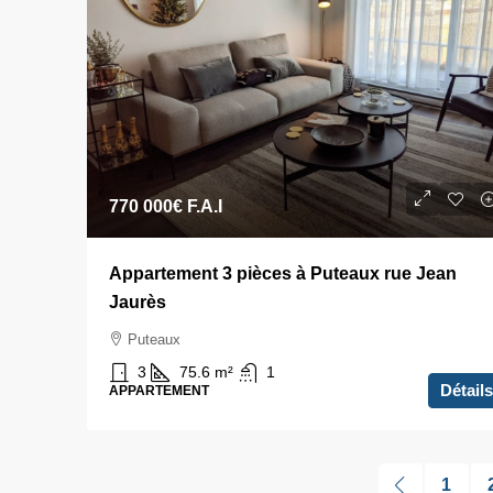
770 000€
F.A.I
Appartement 3 pièces à Puteaux rue Jean
Jaurès
Puteaux
3
75.6
m²
1
Détails
APPARTEMENT
1