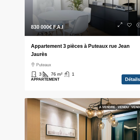
830 000€
F.A.I
Appartement 3 pièces à Puteaux rue Jean
Jaurès
Puteaux
3
76
m²
1
Détails
APPARTEMENT
A VENDRE
VENDU
VEND