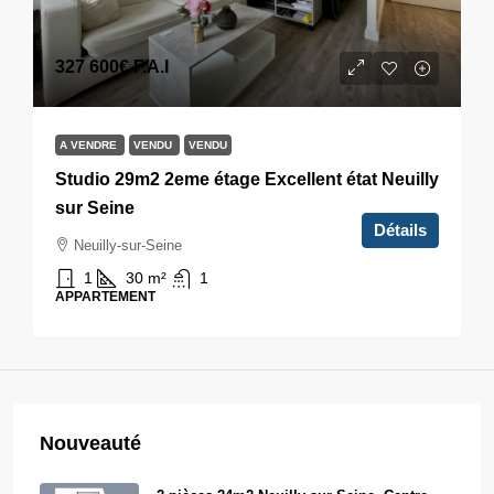
327 600€
F.A.I
A VENDRE
VENDU
VENDU
Studio 29m2 2eme étage Excellent état Neuilly
sur Seine
Détails
Neuilly-sur-Seine
1
30
m²
1
APPARTEMENT
Nouveauté