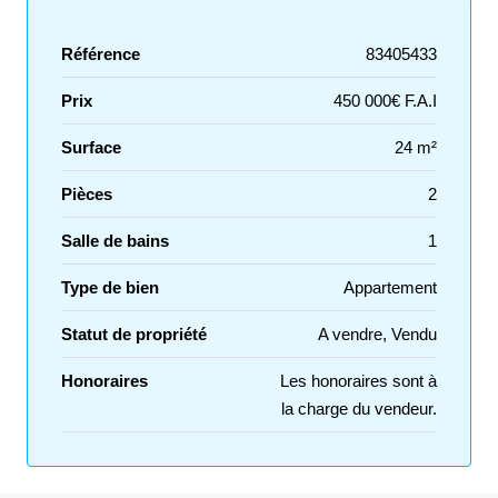
Référence
83405433
Prix
450 000€ F.A.I
Surface
24 m²
Pièces
2
Salle de bains
1
Type de bien
Appartement
Statut de propriété
A vendre, Vendu
Honoraires
Les honoraires sont à
la charge du vendeur.