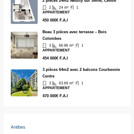
2 pièces 24m2 Neuilly sur Seine, Centre
2
24
m²
1
APPARTEMENT
450 000€ F.A.I
Beau 3 pièces avec terrasse – Bois
Colombes
3
66.96
m²
1
APPARTEMENT
454 000€ F.A.I
3 pièces 64m2 avec 2 balcons Courbevoie
Centre
3
63.69
m²
1
APPARTEMENT
470 000€ F.A.I
Antibes