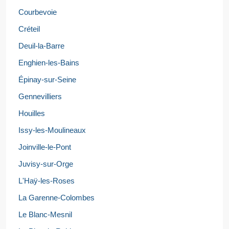
Courbevoie
Créteil
Deuil-la-Barre
Enghien-les-Bains
Épinay-sur-Seine
Gennevilliers
Houilles
Issy-les-Moulineaux
Joinville-le-Pont
Juvisy-sur-Orge
L'Haÿ-les-Roses
La Garenne-Colombes
Le Blanc-Mesnil