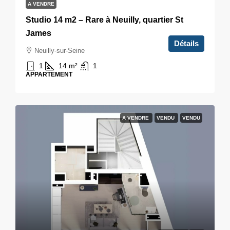
A VENDRE
Studio 14 m2 – Rare à Neuilly, quartier St
James
Détails
Neuilly-sur-Seine
1
14
m²
1
APPARTEMENT
A VENDRE
VENDU
VENDU