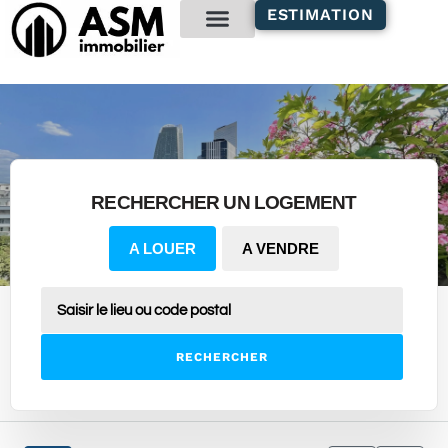
contenu
ESTIMATION
principal
Gestion locative
RECHERCHER UN LOGEMENT
A LOUER
A VENDRE
RECHERCHER
2