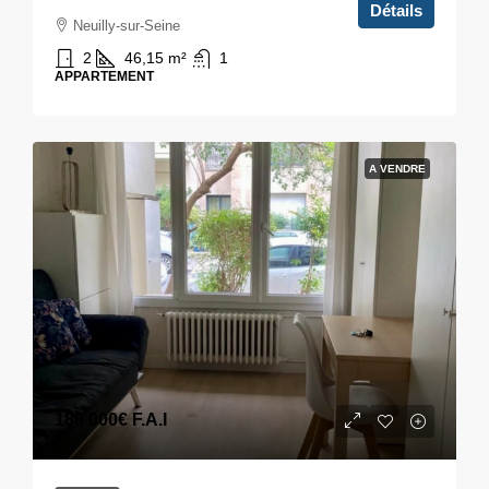
Détails
Neuilly-sur-Seine
2
46,15
m²
1
APPARTEMENT
A VENDRE
180 000€
F.A.I