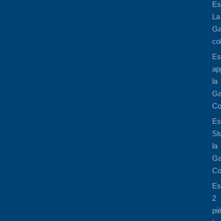
Es
La
Ga
co
Es
ap
la
Ga
Co
Es
St
la
Ga
Co
Es
2
pi