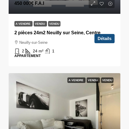
450 000€
F.A.I
A VENDRE
VENDU
VENDU
2 pièces 24m2 Neuilly sur Seine, Centre
Détails
Neuilly-sur-Seine
2
24
m²
1
APPARTEMENT
A VENDRE
VENDU
VENDU