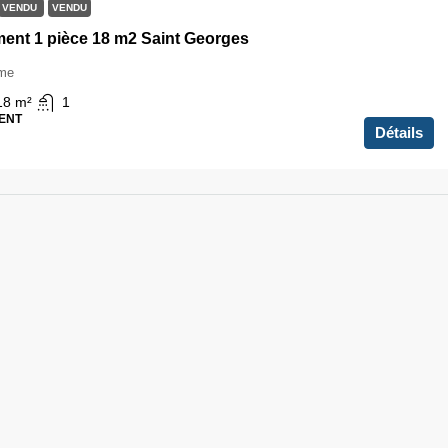
VENDU
VENDU
ent 1 pièce 18 m2 Saint Georges
ème
18
m²
1
ENT
Détails