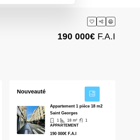
190 000€
F.A.I
1
Nouveauté
Appartement 1 pièce 18 m2
Saint Georges
1
18
m²
1
APPARTEMENT
190 000€ F.A.I