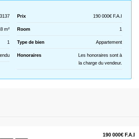
3137
Prix
190 000€ F.A.I
18 m²
Room
1
1
Type de bien
Appartement
Vendu
Honoraires
Les honoraires sont à
la charge du vendeur.
190 000€
F.A.I