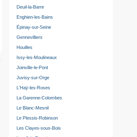
Deuil-la-Barre
Enghien-les-Bains
Épinay-sur-Seine
Gennevilliers
Houilles
Issy-les-Moulineaux
Joinville-le-Pont
Juvisy-sur-Orge
L'Haÿ-les-Roses
La Garenne-Colombes
Le Blanc-Mesnil
Le Plessis-Robinson
Les Clayes-sous-Bois