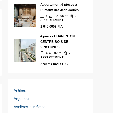
Appartement 6 pièces à
Puteaux rue Jean Jaurès
6
121.95
m²
2
APPARTEMENT
1 645 000€ F.A.I
4 pièces CHARENTON
CENTRE BOIS DE
VINCENNES
4
87
m²
2
APPARTEMENT
2 500€ / mois C.C
Antibes
Argenteuil
Asnières-sur-Seine