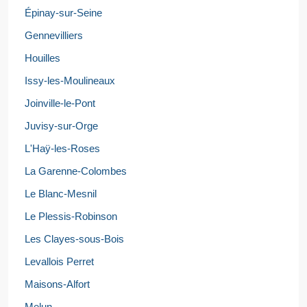
Épinay-sur-Seine
Gennevilliers
Houilles
Issy-les-Moulineaux
Joinville-le-Pont
Juvisy-sur-Orge
L'Haÿ-les-Roses
La Garenne-Colombes
Le Blanc-Mesnil
Le Plessis-Robinson
Les Clayes-sous-Bois
Levallois Perret
Maisons-Alfort
Melun