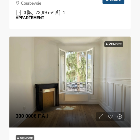
Courbevoie
3
73,99
m²
1
APPARTEMENT
A VENDRE
300 000€
F.A.I
A VENDRE