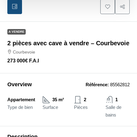
A VENDRE
2 pièces avec cave à vendre – Courbevoie
Courbevoie
273 000€
F.A.I
Overview
Référence:
85562812
Appartement
35 m²
2
1
Type de bien
Surface
Pièces
Salle de
bains
Description