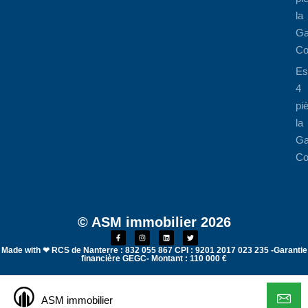
la
Ga
Co
Es
4
pi
la
Ga
Co
© ASM immobilier 2026
Made with ❤ RCS de Nanterre : 832 055 867 CPI : 9201 2017 023 235 -Garantie
financière GEGC- Montant : 110 000 €
ASM immobilier