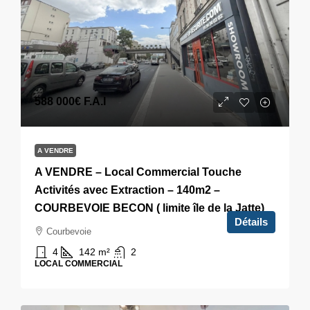
588 000€
F.A.I
A VENDRE
A VENDRE – Local Commercial Touche
Activités avec Extraction – 140m2 –
COURBEVOIE BECON ( limite île de la Jatte)
Détails
Courbevoie
4
142
m²
2
LOCAL COMMERCIAL