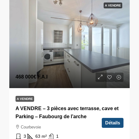
A VENDRE
468 000€
F.A.I
A VENDRE
A VENDRE – 3 pièces avec terrasse, cave et
Parking – Faubourg de l’arche
Détails
Courbevoie
3
63
m²
1