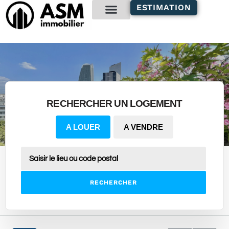
contenu
ESTIMATION
principal
Gestion locative
RECHERCHER UN LOGEMENT
A LOUER
A VENDRE
RECHERCHER
7