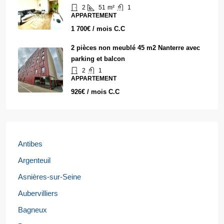
2
51
m²
1
APPARTEMENT
1 700€ / mois C.C
2 pièces non meublé 45 m2 Nanterre avec
parking et balcon
2
1
APPARTEMENT
926€ / mois C.C
Antibes
Argenteuil
Asnières-sur-Seine
Aubervilliers
Bagneux