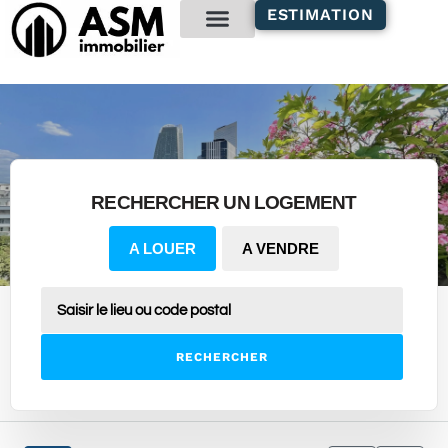
contenu
ESTIMATION
principal
Gestion locative
RECHERCHER UN LOGEMENT
A LOUER
A VENDRE
RECHERCHER
4