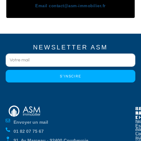
Email
contact@asm-immobilier.fr
NEWSLETTER ASM
S'INSCIRE
E
E
S
B
E
P
A
D
L
T
No
Im
Envoyer un mail
Es
Es
co
As
01 82 07 75 67
Co
Lo
su
Re
91, Av Marceau - 92400 Courbevoie