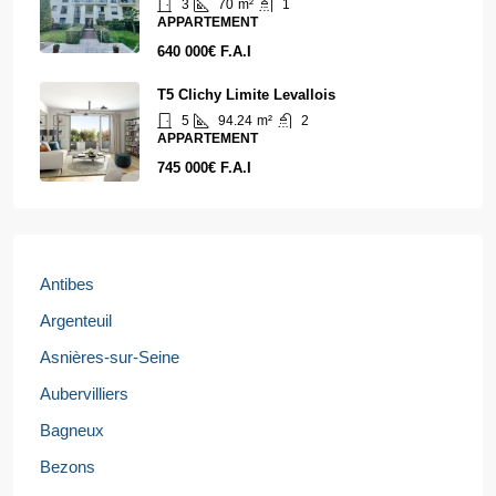
3
70
m²
1
APPARTEMENT
640 000€ F.A.I
T5 Clichy Limite Levallois
5
94.24
m²
2
APPARTEMENT
745 000€ F.A.I
Antibes
Argenteuil
Asnières-sur-Seine
Aubervilliers
Bagneux
Bezons