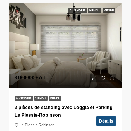
A VENDRE
VENDU
VENDU
319 000€
F.A.I
A VENDRE
VENDU
VENDU
2 pièces de standing avec Loggia et Parking
Le Plessis-Robinson
Détails
Le Plessis-Robinson