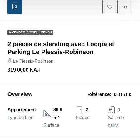
A VENDRE
VENDU
VENDU
2 pièces de standing avec Loggia et
Parking Le Plessis-Robinson
Le Plessis-Robinson
319 000€
F.A.I
Overview
Référence:
83315185
Appartement
39.9
2
1
Type de bien
m²
Pièces
Salle de
Surface
bains