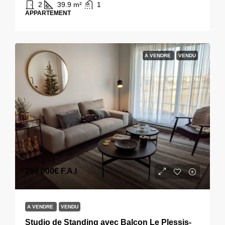
2
39.9
m²
1
APPARTEMENT
A VENDRE
VENDU
260 000€
F.A.I
A VENDRE
VENDU
Studio de Standing avec Balcon Le Plessis-