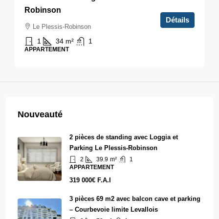
Robinson
Détails
Le Plessis-Robinson
1
34
m²
1
APPARTEMENT
Nouveauté
2 pièces de standing avec Loggia et
Parking Le Plessis-Robinson
2
39.9
m²
1
APPARTEMENT
319 000€ F.A.I
3 pièces 69 m2 avec balcon cave et parking
– Courbevoie limite Levallois