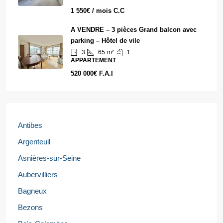
1 550€ / mois C.C
A VENDRE – 3 pièces Grand balcon avec
parking – Hôtel de vile
3
65
m²
1
APPARTEMENT
520 000€ F.A.I
Antibes
Argenteuil
Asnières-sur-Seine
Aubervilliers
Bagneux
Bezons