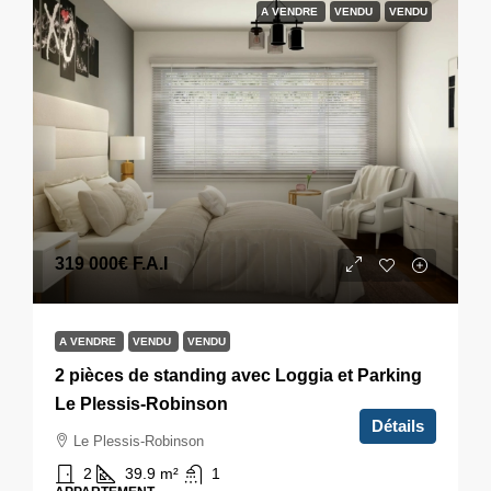
A VENDRE
VENDU
VENDU
319 000€
F.A.I
A VENDRE
VENDU
VENDU
2 pièces de standing avec Loggia et Parking
Le Plessis-Robinson
Détails
Le Plessis-Robinson
2
39.9
m²
1