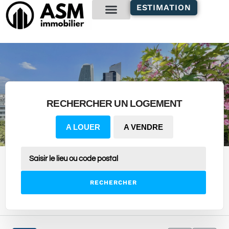
contenu
ESTIMATION
principal
Gestion locative
RECHERCHER UN LOGEMENT
A LOUER
A VENDRE
RECHERCHER
3