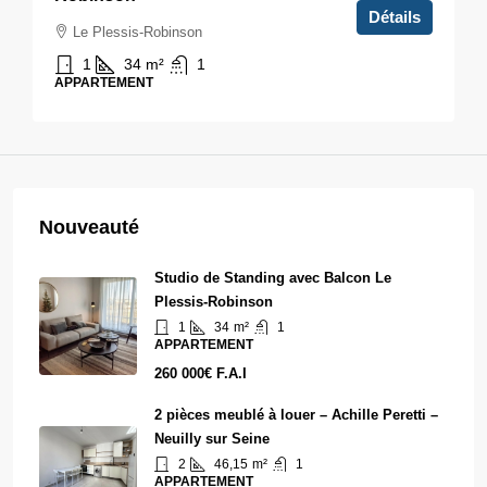
Détails
Le Plessis-Robinson
1
34
m²
1
APPARTEMENT
Nouveauté
Studio de Standing avec Balcon Le
Plessis-Robinson
1
34
m²
1
APPARTEMENT
260 000€ F.A.I
2 pièces meublé à louer – Achille Peretti –
Neuilly sur Seine
2
46,15
m²
1
APPARTEMENT