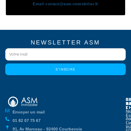
Email
contact@asm-immobilier.fr
NEWSLETTER ASM
S'INSCIRE
E
E
S
B
E
P
A
D
L
T
No
Im
Envoyer un mail
Es
Es
co
As
01 82 07 75 67
Co
Lo
su
Re
91, Av Marceau - 92400 Courbevoie
co