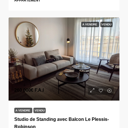
APPARTEMENT
A VENDRE
VENDU
260 000€
F.A.I
A VENDRE
VENDU
Studio de Standing avec Balcon Le Plessis-
Robinson