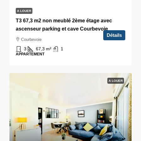
A LOUER
T3 67,3 m2 non meublé 2ème étage avec
ascenseur parking et cave Courbevoie
Détails
Courbevoie
3
67,3
m²
1
APPARTEMENT
A LOUER