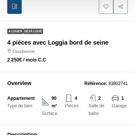
A LOUER
DÉJÀ LOUÉ
4 pièces avec Loggia bord de seine
Courbevoie
2 250€
/ mois C.C
Overview
Référence:
83802741
Appartement
90
4
2
1
Type de bien
m²
Pièces
Salle de
Garage
Surface
bains
Description