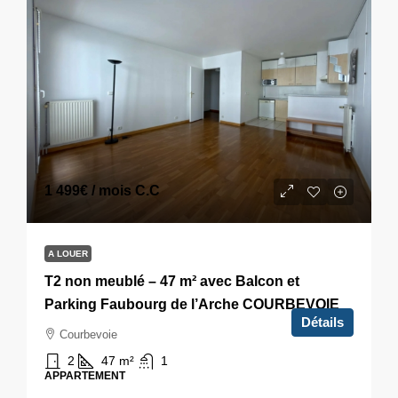
1 499€
/ mois C.C
A LOUER
T2 non meublé – 47 m² avec Balcon et
Parking Faubourg de l’Arche COURBEVOIE
Détails
Courbevoie
2
47
m²
1
APPARTEMENT