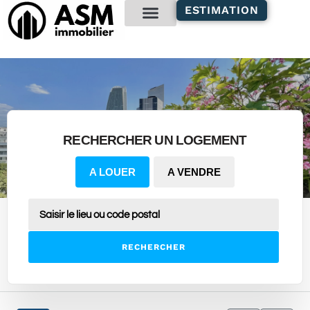
contenu
ESTIMATION
principal
Gestion locative
RECHERCHER UN LOGEMENT
A LOUER
A VENDRE
RECHERCHER
10