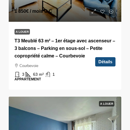
1 850€
/ mois C.C
A LOUER
T3 Meublé 63 m² – 1er étage avec ascenseur –
3 balcons – Parking en sous-sol – Petite
copropriété calme – Courbevoie
Détails
Courbevoie
3
63
m²
1
APPARTEMENT
A LOUER