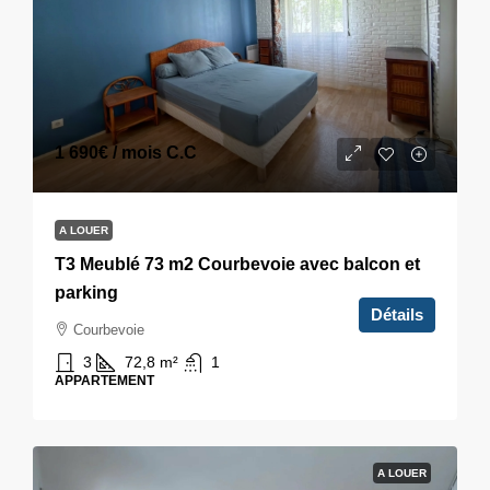
1 690€
/ mois C.C
A LOUER
T3 Meublé 73 m2 Courbevoie avec balcon et
parking
Détails
Courbevoie
3
72,8
m²
1
APPARTEMENT
A LOUER