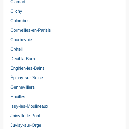
Clamart
Clichy
Colombes
Cormeilles-en-Parisis
Courbevoie
Créteil
Deuil-la-Barre
Enghien-les-Bains
Épinay-sur-Seine
Gennevilliers
Houilles
Issy-les-Moulineaux
Joinville-le-Pont
Juvisy-sur-Orge