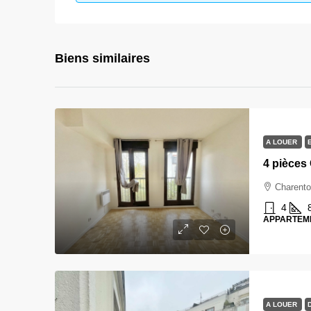
Biens similaires
A LOUER
Charento
4
APPARTEM
A LOUER