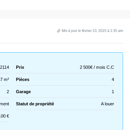
Mis à jour le février 23, 2025 à 2:35 am
2114
Prix
2 500€ / mois C.C
87 m²
Pièces
4
2
Garage
1
ment
Statut de propriété
A louer
.00 €