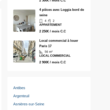
2 500€ / mois C.C
4 pièces avec Loggia bord de
seine
4
2
APPARTEMENT
2 250€ / mois C.C
Local commercial à louer
Paris 17
56
m²
LOCAL COMMERCIAL
2 900€ / mois C.C
Antibes
Argenteuil
Asnières-sur-Seine