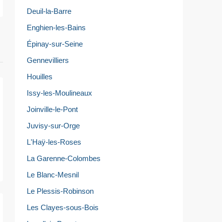
Deuil-la-Barre
Enghien-les-Bains
Épinay-sur-Seine
Gennevilliers
Houilles
Issy-les-Moulineaux
Joinville-le-Pont
Juvisy-sur-Orge
L'Haÿ-les-Roses
La Garenne-Colombes
Le Blanc-Mesnil
Le Plessis-Robinson
Les Clayes-sous-Bois