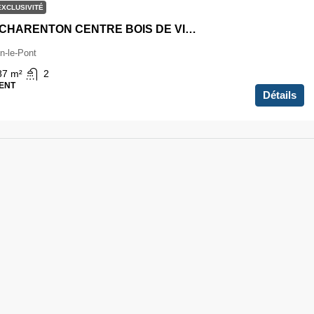
EXCLUSIVITÉ
4 pièces CHARENTON CENTRE BOIS DE VINCENNES
n-le-Pont
87
m²
2
ENT
Détails