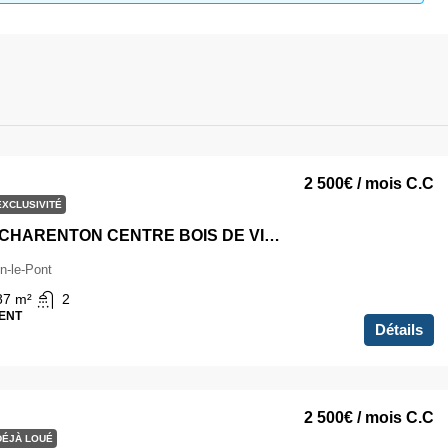
2 500€
/ mois C.C
EXCLUSIVITÉ
4 pièces CHARENTON CENTRE BOIS DE VINCENNES
n-le-Pont
87
m²
2
ENT
Détails
2 500€
/ mois C.C
DÉJÀ LOUÉ