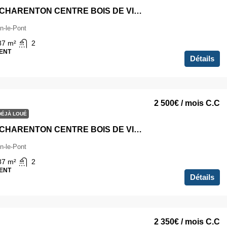
4 pièces CHARENTON CENTRE BOIS DE VINCENNES
n-le-Pont
87
m²
2
ENT
Détails
2 500€
/ mois C.C
DÉJÀ LOUÉ
4 pièces CHARENTON CENTRE BOIS DE VINCENNES
n-le-Pont
87
m²
2
ENT
Détails
2 350€
/ mois C.C