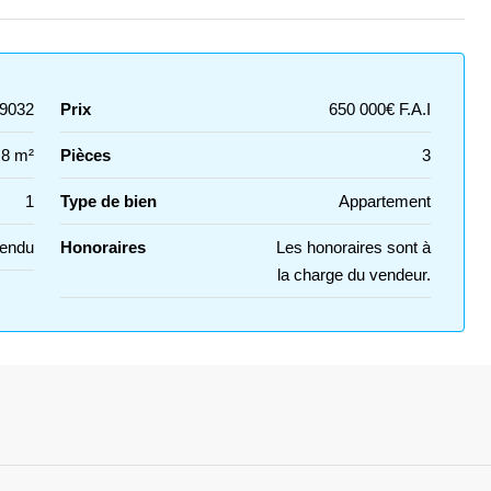
9032
Prix
650 000€ F.A.I
.8 m²
Pièces
3
1
Type de bien
Appartement
Vendu
Honoraires
Les honoraires sont à
la charge du vendeur.