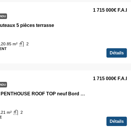
1 715 000€
F.A.I
NDU
uteaux 5 pièces terrasse
120.85
m²
2
ENT
Détails
1 715 000€
F.A.I
NDU
DUPLEX PENTHOUSE ROOF TOP neuf Bord de seine PUTEAUX NEUILLY
121
m²
2
E
Détails