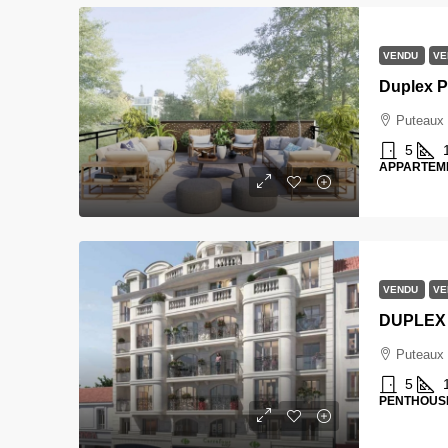
VENDU
VE
Duplex P
Puteaux
5
APPARTEM
VENDU
VE
Puteaux
5
PENTHOUS