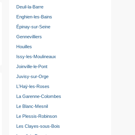
Deuil-la-Barre
Enghien-les-Bains
Épinay-sur-Seine
Gennevilliers
Houilles
Issy-les-Moulineaux
Joinville-le-Pont
Juvisy-sur-Orge
L'Haÿ-les-Roses
La Garenne-Colombes
Le Blanc-Mesnil
Le Plessis-Robinson
Les Clayes-sous-Bois