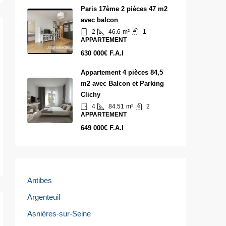
Paris 17ème 2 pièces 47 m2
avec balcon
2
46.6
m²
1
APPARTEMENT
630 000€ F.A.I
Appartement 4 pièces 84,5
m2 avec Balcon et Parking
Clichy
4
84.51
m²
2
APPARTEMENT
649 000€ F.A.I
Antibes
Argenteuil
Asnières-sur-Seine