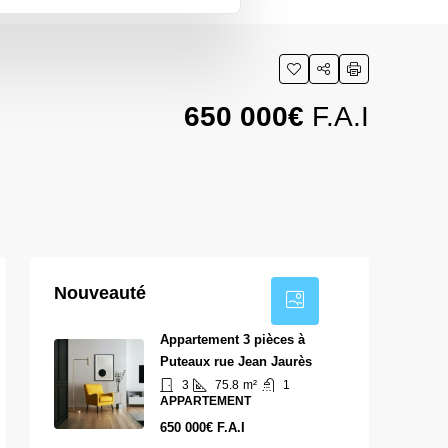
650 000€
F.A.I
3
Nouveauté
Appartement 3 pièces à
Puteaux rue Jean Jaurès
3
75.8
m²
1
APPARTEMENT
650 000€ F.A.I