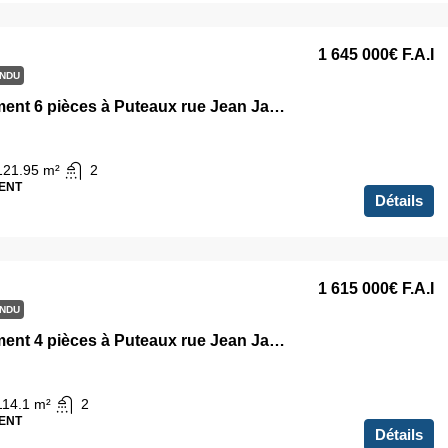
1 645 000€
F.A.I
NDU
Appartement 6 pièces à Puteaux rue Jean Jaurès
121.95
m²
2
ENT
Détails
1 615 000€
F.A.I
NDU
Appartement 4 pièces à Puteaux rue Jean Jaurès
114.1
m²
2
ENT
Détails