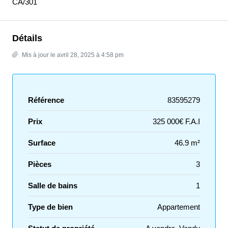
CA/301
Détails
Mis à jour le avril 28, 2025 à 4:58 pm
Référence
83595279
Prix
325 000€ F.A.I
Surface
46.9 m²
Pièces
3
Salle de bains
1
Type de bien
Appartement