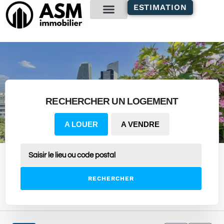
contenu
ESTIMATION
principal
Gestion locative
RECHERCHER UN LOGEMENT
A LOUER
A VENDRE
RECHERCHER
3