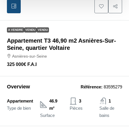
A VENDRE
VENDU
VENDU
Appartement T3 46,90 m2 Asnières-Sur-
Seine, quartier Voltaire
Asnières-sur-Seine
325 000€
F.A.I
Overview
Référence:
83595279
Appartement
46.9
3
1
Type de bien
m²
Pièces
Salle de
Surface
bains