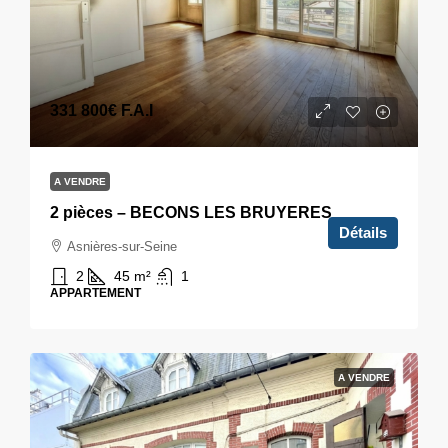
331 800€
F.A.I
A VENDRE
2 pièces – BECONS LES BRUYERES
Détails
Asnières-sur-Seine
2
45
m²
1
APPARTEMENT
A VENDRE