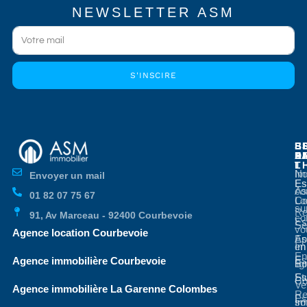
NEWSLETTER ASM
S'INSCIRE
E
E
S
B
E
P
A
D
L
T
No
Im
Envoyer un mail
Es
Es
co
As
01 82 07 75 67
Co
Lo
su
Re
91, Av Marceau - 92400 Courbevoie
co
Es
Se
vo
Agence location Courbevoie
Ap
Es
en
Im
En
Es
Agence immobilière Courbevoie
li
Bo
St
Es
Co
Ve
Agence immobilière La Garenne Colombes
Re
Es
so
Im