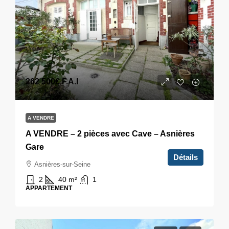
262 500€
F.A.I
A VENDRE
A VENDRE – 2 pièces avec Cave – Asnières
Gare
Détails
Asnières-sur-Seine
2
40
m²
1
APPARTEMENT