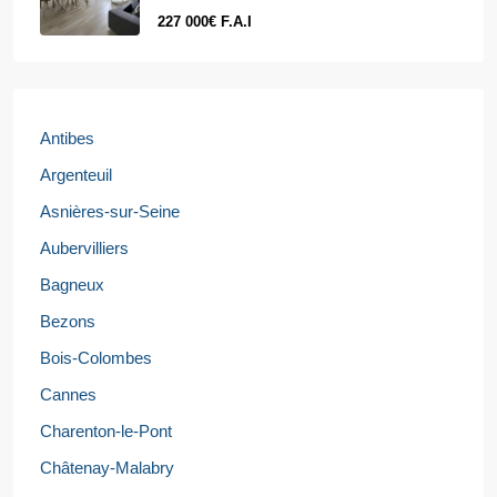
227 000€ F.A.I
Antibes
Argenteuil
Asnières-sur-Seine
Aubervilliers
Bagneux
Bezons
Bois-Colombes
Cannes
Charenton-le-Pont
Châtenay-Malabry