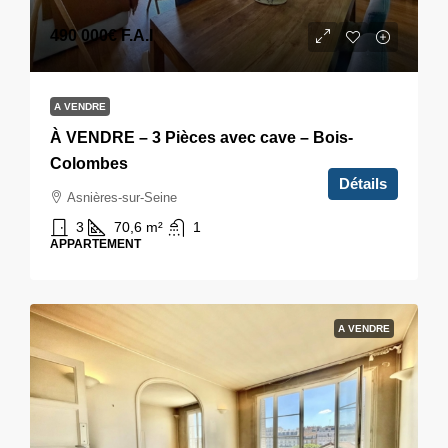
490 000€
F.A.I
A VENDRE
À VENDRE – 3 Pièces avec cave – Bois-
Colombes
Détails
Asnières-sur-Seine
3
70,6
m²
1
APPARTEMENT
A VENDRE