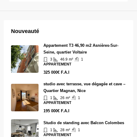
Nouveauté
Appartement T3 46,90 m2 Asnières-Sur-
Seine, quartier Voltaire
3
46.9
m²
1
APPARTEMENT
325 000€ F.A.I
studio avec terrasse, vue dégagée et cave –
Quartier Magnan, Nice
1
26
m²
1
APPARTEMENT
195 000€ F.A.I
Studio de standing avec Balcon Colombes
1
28
m²
1
APPARTEMENT