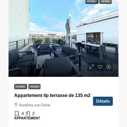
VENDU
VENDU
1 155 000€
F.A.I
VENDU
VENDU
Appartement 4p terrasse de 135 m2
Détails
Asnières-sur-Seine
4
2
APPARTEMENT