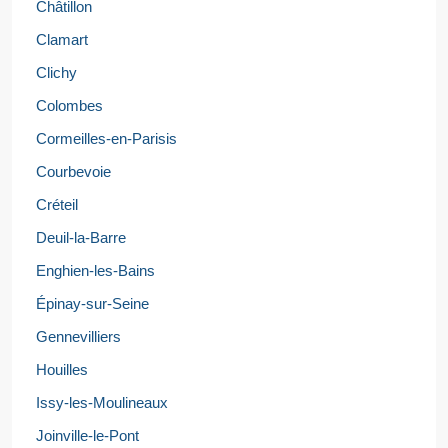
Châtillon
Clamart
Clichy
Colombes
Cormeilles-en-Parisis
Courbevoie
Créteil
Deuil-la-Barre
Enghien-les-Bains
Épinay-sur-Seine
Gennevilliers
Houilles
Issy-les-Moulineaux
Joinville-le-Pont