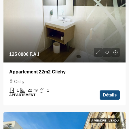
125 000€
F.A.I
Appartement 22m2 Clichy
Clichy
1
22
m²
1
Détails
APPARTEMENT
A VENDRE
VENDU