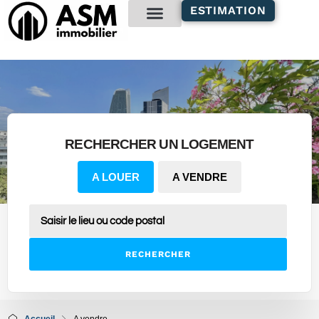
contenu
ESTIMATION
principal
Gestion locative
RECHERCHER UN LOGEMENT
A LOUER
A VENDRE
RECHERCHER