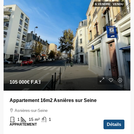
A VENDRE
VENDU
105 000€
F.A.I
Appartement 16m2 Asnières sur Seine
Asnières-sur-Seine
1
15
m²
1
Détails
APPARTEMENT