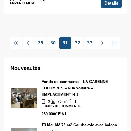
Détails
APPARTEMENT
29
30
31
32
33
Nouveautés
Fonds de commerce – LA GARENNE
COLOMBES – Rue Voltaire –
EMPLACEMENT N°1
3
70
m²
1
FONDS DE COMMERCE
230 000€ F.A.I
T3 Meublé 73 m2 Courbevoie avec balcon