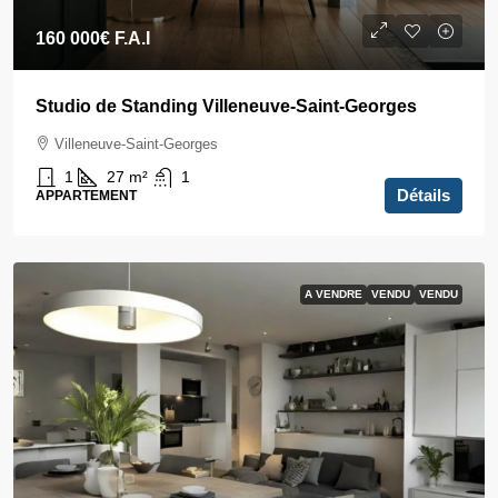
160 000€
F.A.I
Studio de Standing Villeneuve-Saint-Georges
Villeneuve-Saint-Georges
1
27
m²
1
Détails
APPARTEMENT
A VENDRE
VENDU
VENDU