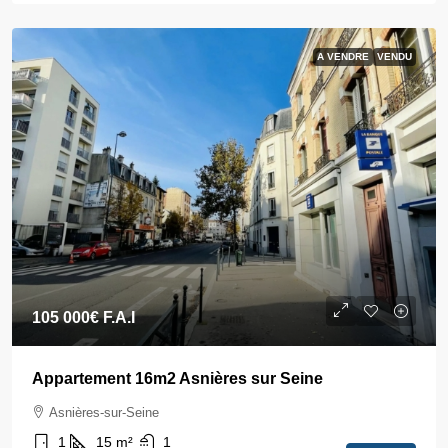
A VENDRE
VENDU
105 000€
F.A.I
Appartement 16m2 Asnières sur Seine
Asnières-sur-Seine
1
15
m²
1