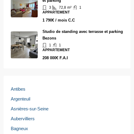
et parking
3
72,8
m²
1
APPARTEMENT
1 790€ / mois C.C
Studio de standing avec terrasse et parking
Bezons
1
1
APPARTEMENT
208 000€ F.A.I
Antibes
Argenteuil
Asnières-sur-Seine
Aubervilliers
Bagneux