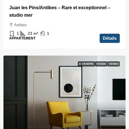
Juan les Pins/Antibes – Rare et exceptionnel –
studio mer
Antibes
1
23
m²
1
Détails
APPARTEMENT
A VENDRE
VENDU
VENDU