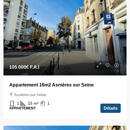
105 000€
F.A.I
Appartement 16m2 Asnières sur Seine
Asnières-sur-Seine
1
15
m²
1
Détails
APPARTEMENT