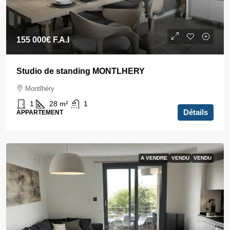
155 000€
F.A.I
Studio de standing MONTLHERY
Montlhéry
1
28
m²
1
Détails
APPARTEMENT
A VENDRE
VENDU
VENDU