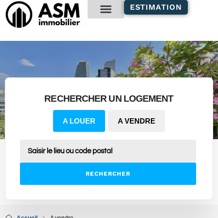
contenu
ESTIMATION
principal
Gestion locative
RECHERCHER UN LOGEMENT
A LOUER
A VENDRE
RECHERCHER