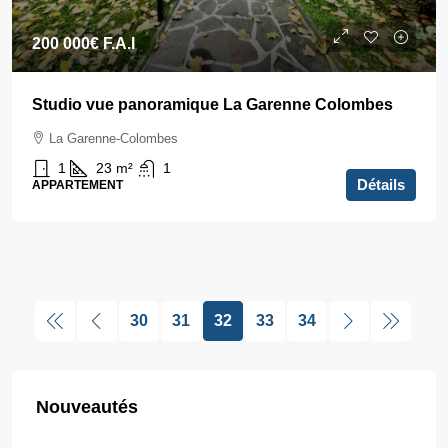
200 000€
F.A.I
Studio vue panoramique La Garenne Colombes
La Garenne-Colombes
1
23
m²
1
Détails
APPARTEMENT
30
31
32
33
34
Nouveautés