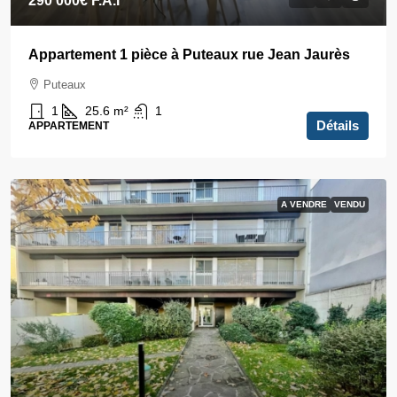
290 000€
F.A.I
Appartement 1 pièce à Puteaux rue Jean Jaurès
Puteaux
1
25.6
m²
1
Détails
APPARTEMENT
A VENDRE
VENDU