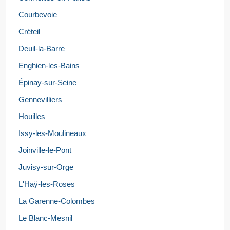
Courbevoie
Créteil
Deuil-la-Barre
Enghien-les-Bains
Épinay-sur-Seine
Gennevilliers
Houilles
Issy-les-Moulineaux
Joinville-le-Pont
Juvisy-sur-Orge
L'Haÿ-les-Roses
La Garenne-Colombes
Le Blanc-Mesnil