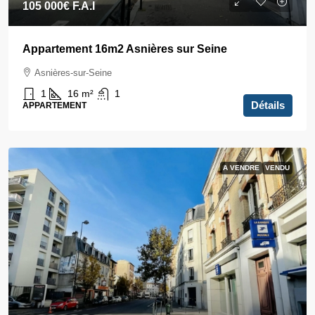
105 000€
F.A.I
Appartement 16m2 Asnières sur Seine
Asnières-sur-Seine
1
16
m²
1
Détails
APPARTEMENT
A VENDRE
VENDU