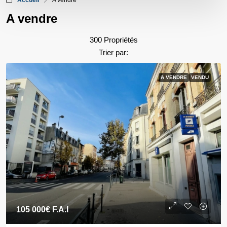
Accueil
A vendre
A vendre
300 Propriétés
Trier par:
A VENDRE
VENDU
105 000€
F.A.I