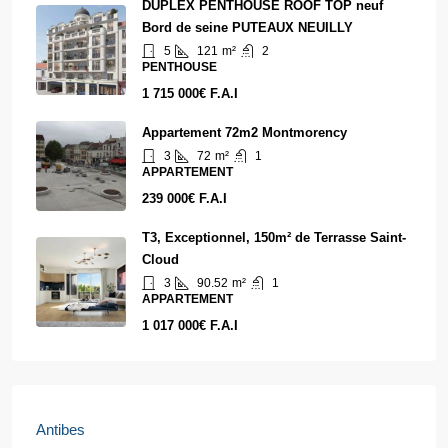
DUPLEX PENTHOUSE ROOF TOP neuf
Bord de seine PUTEAUX NEUILLY
5
121
m²
2
PENTHOUSE
1 715 000€ F.A.I
Appartement 72m2 Montmorency
3
72
m²
1
APPARTEMENT
239 000€ F.A.I
T3, Exceptionnel, 150m² de Terrasse Saint-
Cloud
3
90.52
m²
1
APPARTEMENT
1 017 000€ F.A.I
Antibes