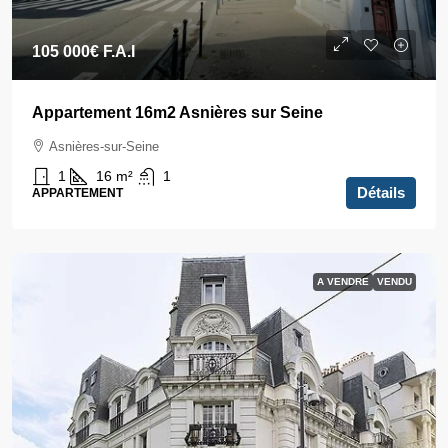
105 000€
F.A.I
Appartement 16m2 Asnières sur Seine
Asnières-sur-Seine
1
16
m²
1
Détails
APPARTEMENT
A VENDRE
VENDU