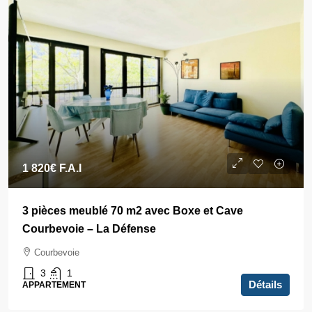
1 820€
F.A.I
3 pièces meublé 70 m2 avec Boxe et Cave
Courbevoie – La Défense
Courbevoie
3
1
Détails
APPARTEMENT