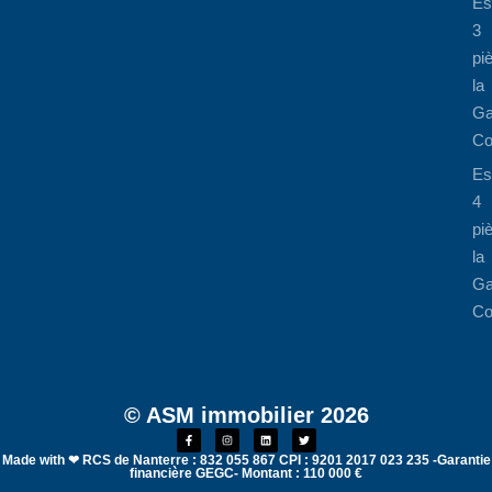
Es
3
pi
la
Ga
Co
Es
4
pi
la
Ga
Co
© ASM immobilier 2026
Made with ❤ RCS de Nanterre : 832 055 867 CPI : 9201 2017 023 235 -Garantie
financière GEGC- Montant : 110 000 €