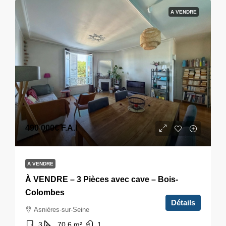
A VENDRE
490 000€
F.A.I
A VENDRE
À VENDRE – 3 Pièces avec cave – Bois-
Colombes
Détails
Asnières-sur-Seine
3
70,6
m²
1