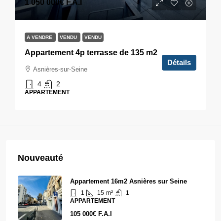
1 050 000€
F.A.I
A VENDRE
VENDU
VENDU
Appartement 4p terrasse de 135 m2
Détails
Asnières-sur-Seine
4
2
APPARTEMENT
Nouveauté
Appartement 16m2 Asnières sur Seine
1
15
m²
1
APPARTEMENT
105 000€ F.A.I