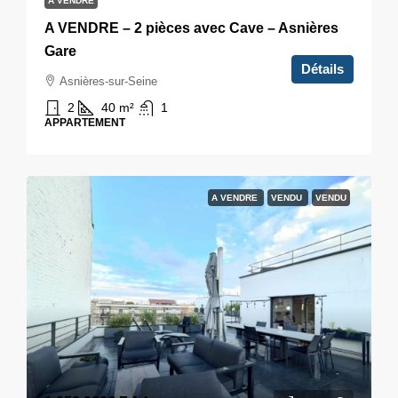
A VENDRE
A VENDRE – 2 pièces avec Cave – Asnières
Gare
Détails
Asnières-sur-Seine
2
40
m²
1
APPARTEMENT
A VENDRE
VENDU
VENDU