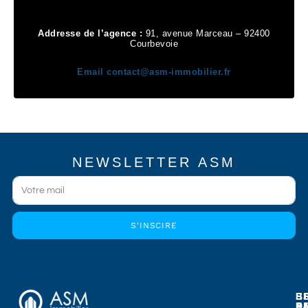
Addresse de l’agence :
91, avenue Marceau – 92400
Courbevoie
Email
contact@asm-immobilier.fr
NEWSLETTER ASM
S'INSCIRE
E
E
S
B
E
P
A
D