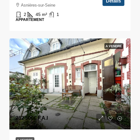
Détails
Asnières-sur-Seine
2
45
m²
1
APPARTEMENT
A VENDRE
262 500€
F.A.I