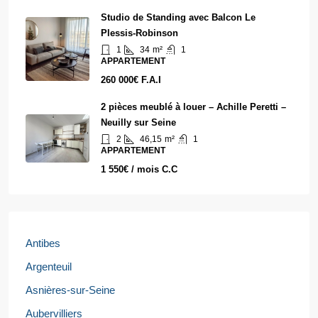
Studio de Standing avec Balcon Le
Plessis-Robinson
1
34
m²
1
APPARTEMENT
260 000€ F.A.I
2 pièces meublé à louer – Achille Peretti –
Neuilly sur Seine
2
46,15
m²
1
APPARTEMENT
1 550€ / mois C.C
Antibes
Argenteuil
Asnières-sur-Seine
Aubervilliers