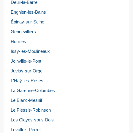
Deuil-la-Barre
Enghien-les-Bains
Épinay-sur-Seine
Gennevilliers
Houilles
Issy-les-Moulineaux
Joinville-le-Pont
Juvisy-sur-Orge
L'Haÿ-les-Roses
La Garenne-Colombes
Le Blanc-Mesnil
Le Plessis-Robinson
Les Clayes-sous-Bois
Levallois Perret