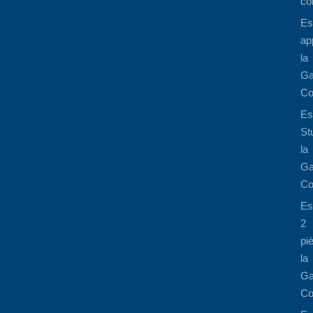
co
Es
ap
la
Ga
Co
Es
St
la
Ga
Co
Es
2
pi
la
Ga
Co