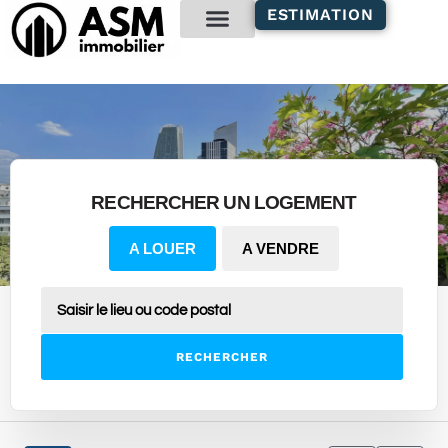
contenu
ESTIMATION
principal
Gestion locative
RECHERCHER UN LOGEMENT
A LOUER
A VENDRE
RECHERCHER
1