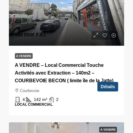
588 000€
F.A.I
A VENDRE
A VENDRE – Local Commercial Touche
Activités avec Extraction – 140m2 –
COURBEVOIE BECON ( limite île de la Jatte)
Détails
Courbevoie
4
142
m²
2
LOCAL COMMERCIAL
A VENDRE