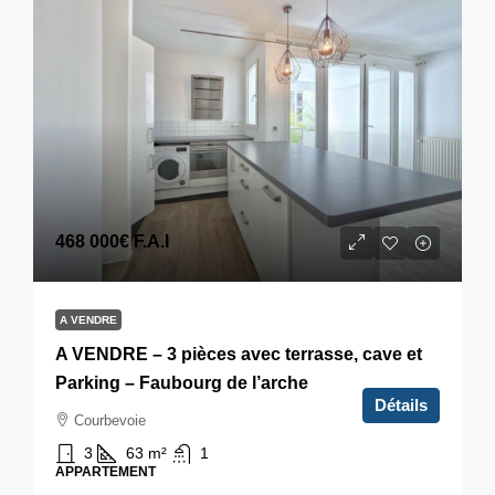
468 000€
F.A.I
A VENDRE
A VENDRE – 3 pièces avec terrasse, cave et
Parking – Faubourg de l’arche
Détails
Courbevoie
3
63
m²
1
APPARTEMENT