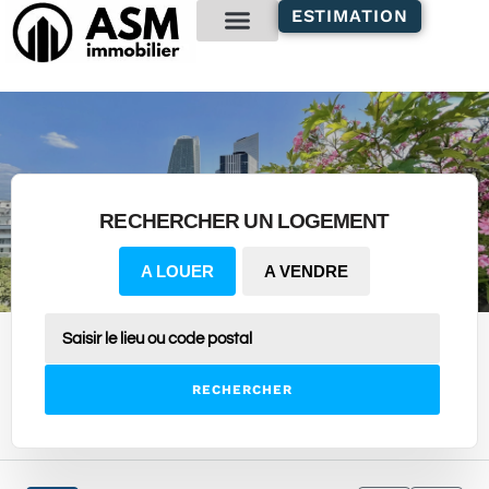
contenu
ESTIMATION
principal
Gestion locative
RECHERCHER UN LOGEMENT
A LOUER
A VENDRE
RECHERCHER
4