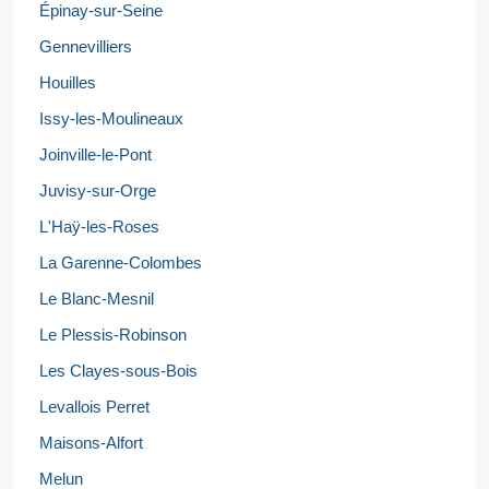
Épinay-sur-Seine
Gennevilliers
Houilles
Issy-les-Moulineaux
Joinville-le-Pont
Juvisy-sur-Orge
L'Haÿ-les-Roses
La Garenne-Colombes
Le Blanc-Mesnil
Le Plessis-Robinson
Les Clayes-sous-Bois
Levallois Perret
Maisons-Alfort
Melun