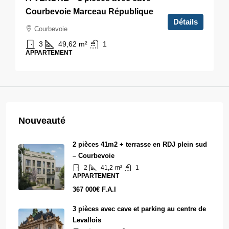
Courbevoie Marceau République
Détails
Courbevoie
3
49,62
m²
1
APPARTEMENT
Nouveauté
2 pièces 41m2 + terrasse en RDJ plein sud
– Courbevoie
2
41,2
m²
1
APPARTEMENT
367 000€ F.A.I
3 pièces avec cave et parking au centre de
Levallois