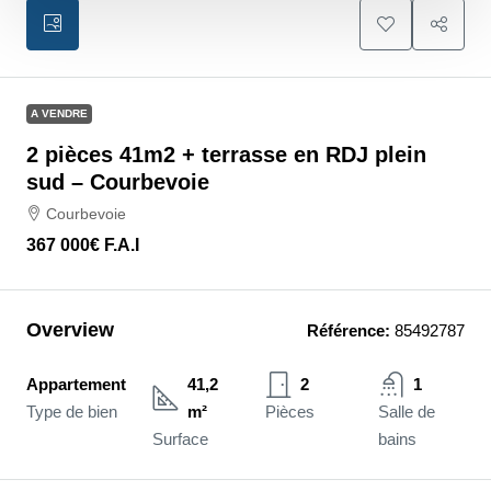
A VENDRE
2 pièces 41m2 + terrasse en RDJ plein
sud – Courbevoie
Courbevoie
367 000€
F.A.I
Overview
Référence:
85492787
Appartement
41,2
2
1
Type de bien
m²
Pièces
Salle de
Surface
bains