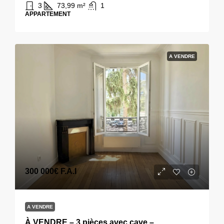
3
73,99
m²
1
APPARTEMENT
A VENDRE
300 000€
F.A.I
A VENDRE
À VENDRE – 3 pièces avec cave –