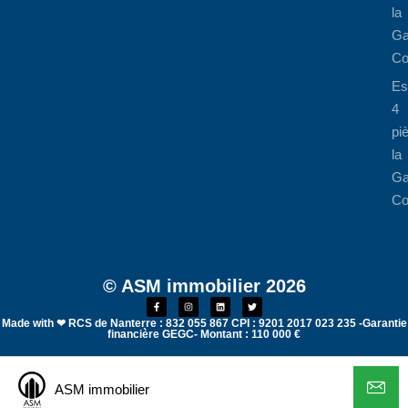
la
Ga
Co
Es
4
pi
la
Ga
Co
© ASM immobilier 2026
Made with ❤ RCS de Nanterre : 832 055 867 CPI : 9201 2017 023 235 -Garantie
financière GEGC- Montant : 110 000 €
ASM immobilier