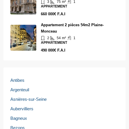
3
75
m²
1
APPARTEMENT
660 000€ F.A.I
Appartement 2 pièces 54m2 Plaine-
Monceau
2
54
m²
1
APPARTEMENT
490 000€ F.A.I
Antibes
Argenteuil
Asnières-sur-Seine
Aubervilliers
Bagneux
Bezons