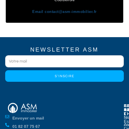
Email
contact@asm-immobilier.fr
NEWSLETTER ASM
S'INSCIRE
E
E
S
B
E
P
A
D
L
T
No
Im
Envoyer un mail
Es
Es
co
As
01 82 07 75 67
Co
Lo