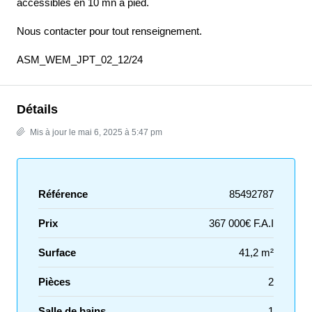
accessibles en 10 mn à pied.
Nous contacter pour tout renseignement.
ASM_WEM_JPT_02_12/24
Détails
Mis à jour le mai 6, 2025 à 5:47 pm
Référence
85492787
Prix
367 000€ F.A.I
Surface
41,2 m²
Pièces
2
Salle de bains
1