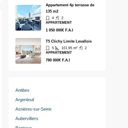
Appartement 4p terrasse de
135 m2
4
2
APPARTEMENT
1 050 000€ F.A.I
T5 Clichy Limite Levallois
5
101.95
m²
2
APPARTEMENT
780 000€ F.A.I
Antibes
Argenteuil
Asnières-sur-Seine
Aubervilliers
Bagneux