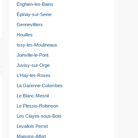
Enghien-les-Bains
Épinay-sur-Seine
Gennevilliers
Houilles
Issy-les-Moulineaux
Joinville-le-Pont
Juvisy-sur-Orge
L'Haÿ-les-Roses
La Garenne-Colombes
Le Blanc-Mesnil
Le Plessis-Robinson
Les Clayes-sous-Bois
Levallois Perret
Maisons-Alfort