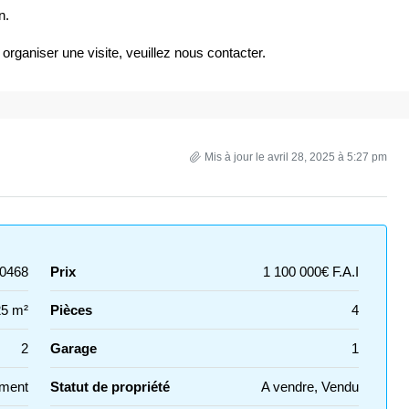
n.
ganiser une visite, veuillez nous contacter.
Mis à jour le avril 28, 2025 à 5:27 pm
0468
Prix
1 100 000€ F.A.I
25 m²
Pièces
4
2
Garage
1
ment
Statut de propriété
A vendre, Vendu