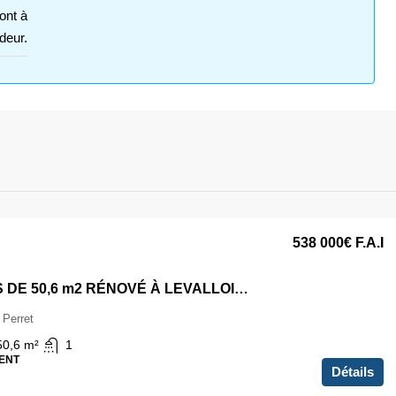
ont à
deur.
538 000€
F.A.I
3 PIÈCES DE 50,6 m2 RÉNOVÉ À LEVALLOIS-PERRET
 Perret
50,6
m²
1
ENT
Détails