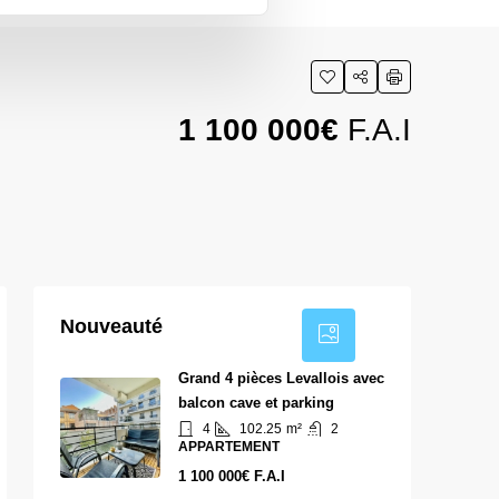
1 100 000€
F.A.I
36
Nouveauté
Grand 4 pièces Levallois avec
balcon cave et parking
4
102.25
m²
2
APPARTEMENT
1 100 000€ F.A.I