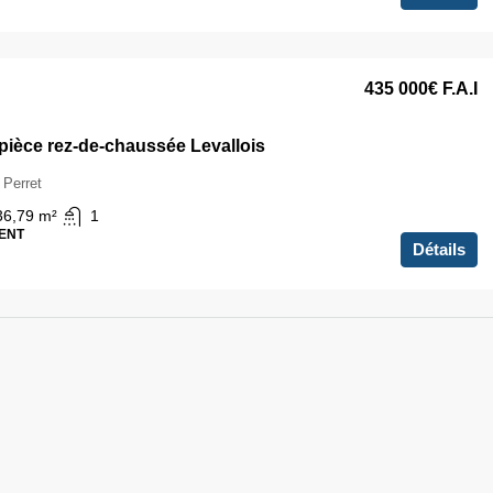
435 000€
F.A.I
 pièce rez-de-chaussée Levallois
 Perret
36,79
m²
1
ENT
Détails