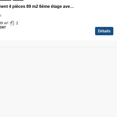
Appartement 4 pièces 89 m2 6ème étage avec Terrasse et Parking Colombes
s
89
m²
2
ENT
Détails