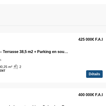
425 000€
F.A.I
T4 81m2 – Terrasse 38,5 m2 + Parking en sous-sol
s
80,25
m²
2
ENT
Détails
400 000€
F.A.I