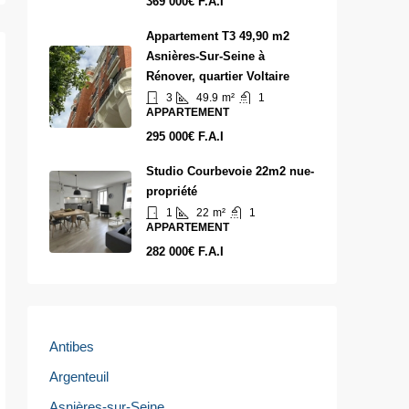
369 000€ F.A.I
Appartement T3 49,90 m2
Asnières-Sur-Seine à
Rénover, quartier Voltaire
3
49.9
m²
1
APPARTEMENT
295 000€ F.A.I
Studio Courbevoie 22m2 nue-
propriété
1
22
m²
1
APPARTEMENT
282 000€ F.A.I
Antibes
Argenteuil
Asnières-sur-Seine