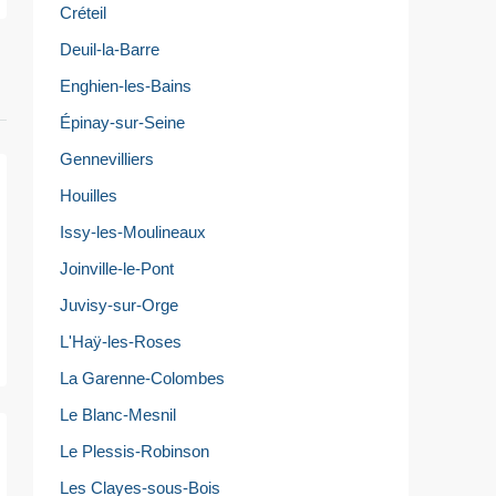
Créteil
Deuil-la-Barre
Enghien-les-Bains
Épinay-sur-Seine
Gennevilliers
Houilles
Issy-les-Moulineaux
Joinville-le-Pont
Juvisy-sur-Orge
L'Haÿ-les-Roses
La Garenne-Colombes
Le Blanc-Mesnil
Le Plessis-Robinson
Les Clayes-sous-Bois