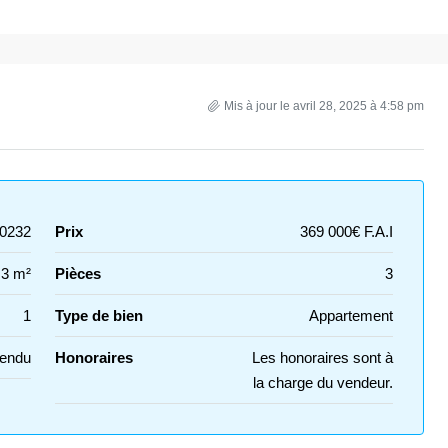
Mis à jour le avril 28, 2025 à 4:58 pm
0232
Prix
369 000€ F.A.I
.3 m²
Pièces
3
1
Type de bien
Appartement
Vendu
Honoraires
Les honoraires sont à
la charge du vendeur.