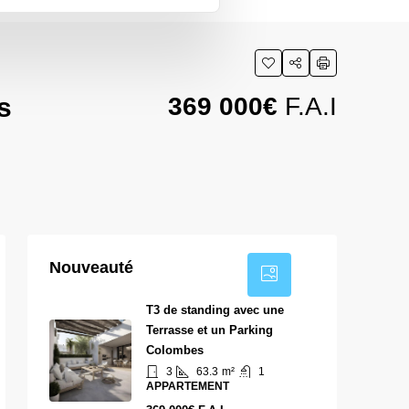
s
369 000€
F.A.I
5
Nouveauté
T3 de standing avec une
Terrasse et un Parking
Colombes
3
63.3
m²
1
APPARTEMENT