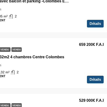
4 pièces avec balcon et parking -Colombes Europe
s
85
m²
2
ENT
Détails
659 200€
F.A.I
VENDU
VENDU
132m2 4 chambres Centre Colombes
s
132
m²
2
ENT
Détails
529 000€
F.A.I
VENDU
VENDU