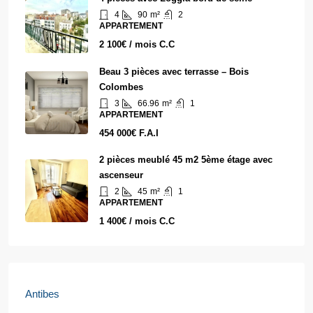
4
90
m²
2
APPARTEMENT
2 100€ / mois C.C
Beau 3 pièces avec terrasse – Bois
Colombes
3
66.96
m²
1
APPARTEMENT
454 000€ F.A.I
2 pièces meublé 45 m2 5ème étage avec
ascenseur
2
45
m²
1
APPARTEMENT
1 400€ / mois C.C
Antibes