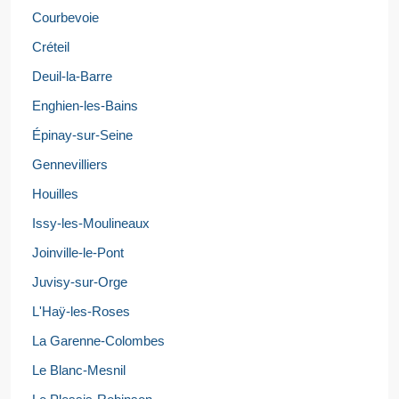
Courbevoie
Créteil
Deuil-la-Barre
Enghien-les-Bains
Épinay-sur-Seine
Gennevilliers
Houilles
Issy-les-Moulineaux
Joinville-le-Pont
Juvisy-sur-Orge
L'Haÿ-les-Roses
La Garenne-Colombes
Le Blanc-Mesnil