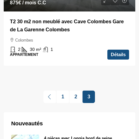
875€
/ mois C.C
T2 30 m2 non meublé avec Cave Colombes Gare
de La Garenne Colombes
Colombes
2
30
m²
1
Détails
APPARTEMENT
1
2
3
Nouveautés
4 pièces avec Loggia bord de seine