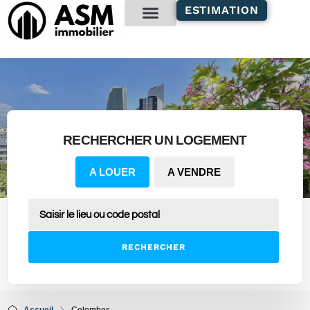
contenu
ESTIMATION
principal
Gestion locative
RECHERCHER UN LOGEMENT
A LOUER
A VENDRE
RECHERCHER