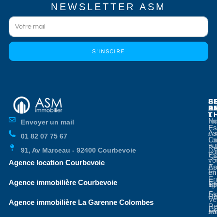
NEWSLETTER ASM
S'INSCIRE
E
E
S
B
E
P
A
D
L
T
No
Im
Envoyer un mail
Es
Es
co
As
01 82 07 75 67
Co
Lo
su
Re
91, Av Marceau - 92400 Courbevoie
co
Es
Se
vo
Agence location Courbevoie
Ap
Es
en
Im
En
Es
Agence immobilière Courbevoie
li
Bo
St
Es
Co
Ve
Agence immobilière La Garenne Colombes
Re
Es
so
Im